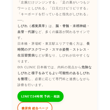
「左腕だけジンジンする」「足の裏がいつもジ
ワーッとしびれる」「口元だけピリピリする」
「キーボードを打っていると指先がしびれる」
──。
しびれ（感覚異常）
は、
脳・脊髄・末梢神経・
血管・代謝
など、多くの臓器が関わるサインで
す。
日本橋・茅場町・東京駅エリアで働く方は、
長
時間のデスクワーク・スマホ姿勢・ストレス・
生活習慣病
などが重なり、しびれが出やすくな
ります。
0th CLINIC 日本橋では、内科の視点から
危険な
しびれと様子をみてもよい可能性のあるしびれ
を整理
し、必要に応じて専門科と連携しながら
診療を行います。
LINEで24時間 予約・相談
糖尿病 総合ページ