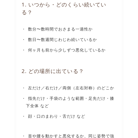
1. いつから・どのくらい続いてい
る？
数分〜数時間でおさまる一過性か
数日〜数週間じわじわ続いているか
何ヶ月も前から少しずつ悪化しているか
2. どの場所に出ている？
左だけ／右だけ／両側（左右対称）のどこか
指先だけ・手袋のような範囲・足先だけ・膝
下全体 など
顔・口のまわり・舌だけ など
首や腰を動かすと悪化するか、同じ姿勢で強