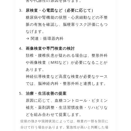
害や代謝性の原因を探ります。
尿検査・心電図など（必要に応じて）
糖尿病や腎機能の状態・心房細動などの不整
脈の有無を確認し、脳梗塞リスク評価にもつ
なげます。
→ 関連：
循環器内科
画像検査や専門検査の検討
頚椎・腰椎疾患が疑われる場合は、整形外科
や画像検査（MRIなど）が必要になることが
あります。
神経伝導検査など高度な検査が必要なケース
では、脳神経内科・整形外科と連携します。
治療・生活改善の提案
原因に応じて、血糖コントロール・ビタミン
補充・薬剤調整・生活習慣改善・リハビリな
どを組み合わせて提案します。
症状の強さや混雑状況によっては、検査の一部を別日に
分けて行う場合があります。緊急性が高いと判断した場