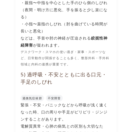
・親指〜中指を中心とした手のひら側のしびれ
（夜間・明け方に悪化、手を振ると少し楽にな
る）
・小指〜薬指のしびれ（肘を曲げている時間が
長いと悪化）
などは、手首や肘の神経が圧迫される
絞扼性神
経障害
が疑われます。
デスクワーク・スマホの使い過ぎ・家事・スポーツな
ど、日常動作が関係することも多く、整形外科・手外科
領域と内科の連携が重要です。
5) 過呼吸・不安とともに出る口元・
手足のしびれ
過換気症候群
不安障害
緊張・不安・パニックなどから呼吸が浅く速く
なった時、口の周りや手足がピリピリ・ジンジ
ンすることがあります。
電解質異常・心肺の病気との区別も大切なた