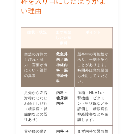
科を入り口にしたほうがよ
い理由
症状・状況
まず相談
ポイント
したい診
療科
突然の片側の
救急外
脳卒中の可能性が
しびれ・脱
来／脳
あり、一刻を争う
力・言葉が出
神経内
ことがあります。
にくい・視野
科・脳
時間外は救急要請
の異常
神経外
も検討してくださ
科
い。
足先から左右
内科・
血糖・HbA1c・
対称にじわじ
糖尿病
腎機能・ビタミ
わ続くしびれ
内科
ン・甲状腺などを
（糖尿病・腎
評価し、
糖尿病性
臓病などの既
神経障害
などを確
往あり）
認します。
首や腰の動き
内科 →
まず内科で緊急性