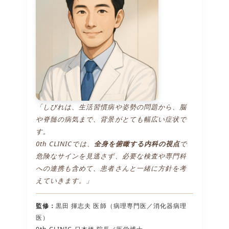
「しびれは、生活習慣病や姿勢の問題から、脳
や脊髄の病気まで、背景がとても幅広い症状で
す。
0th CLINICでは、
全身を俯瞰する内科の視点
で
危険なサインを見逃さず、必要な検査や専門科
への連携も含めて、患者さんと一緒に方針を考
えていきます。」
監修：
黒田 揮志夫 医師（病理専門医／消化器病理
医）