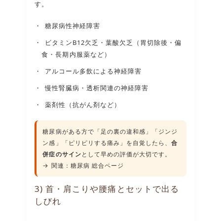
す。
糖尿病性神経障害
ビタミンB12欠乏・葉酸欠乏（胃切除後・偏
食・長期内服薬など）
アルコール多飲による神経障害
慢性腎臓病・透析関連の神経障害
薬剤性（抗がん剤など）
糖尿病がある方で「足の裏の違和感」「ジンジ
ン感」「ピリピリする痛み」を自覚したら、
合
併症のサイン
として早めの評価が大切です。
→ 関連：
糖尿病 総合ページ
3) 首・肩こりや腰痛とセットで出る
しびれ