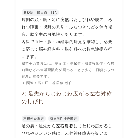
脳梗塞・脳出血・TIA
片側の顔・腕・足に
突然
出たしびれや脱力、ろ
れつ障害・視野の異常・ふらつきなどを伴う場
合、脳卒中の可能性があります。
内科で血圧・脈・神経学的所見を確認し、必要
に応じて脳神経内科・脳外科への救急連携を行
います。
脳卒中の背景には、高血圧・糖尿病・脂質異常症・心房
細動などの生活習慣病が関わることが多く、日頃からの
管理が重要です。
→ 関連：
高血圧
・
糖尿病 総合
2) 足先からじわじわ広がる左右対称
のしびれ
末梢神経障害
糖尿病性神経障害
足の裏・足先から
左右対称
にじわじわ広がるし
びれやジンジン感は、末梢神経障害を疑いま