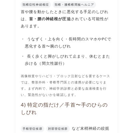
頚椎症性神経根症
頚椎・腰椎椎間板ヘルニア
首や腰を動かしたときに悪化する手足のしびれ
は、
首・腰の神経根が圧迫
されている可能性が
あります。
うなずく・上を向く・長時間のスマホやPCで
悪化する首〜腕のしびれ
長く歩くと脚がしびれて止まり、休むとまた
歩ける（間欠性跛行）
画像検査やリハビリ・ブロック注射などを要するケース
では、整形外科・脊椎専門医との連携が必要になりま
す。まず内科で、神経学的診察と必要な血液検査を行
い、緊急性がないかを確認します。
4) 特定の指だけ／手首〜手のひらの
しびれ
など末梢神経の絞扼
手根管症候群
肘部管症候群