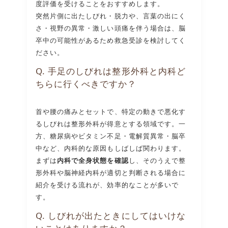
度評価を受けることをおすすめします。
突然片側に出たしびれ・脱力や、言葉の出にく
さ・視野の異常・激しい頭痛を伴う場合は、脳
卒中の可能性があるため救急受診を検討してく
ださい。
Q. 手足のしびれは整形外科と内科ど
ちらに行くべきですか？
首や腰の痛みとセットで、特定の動きで悪化す
るしびれは整形外科が得意とする領域です。一
方、糖尿病やビタミン不足・電解質異常・脳卒
中など、内科的な原因もしばしば関わります。
まずは
内科で全身状態を確認
し、そのうえで整
形外科や脳神経内科が適切と判断される場合に
紹介を受ける流れが、効率的なことが多いで
す。
Q. しびれが出たときにしてはいけな