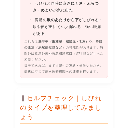
しびれと同時に
歩きにくさ・ふらつ
き・めまい
が急に出た
両足の
股のあたりから下
がしびれる・
尿や便が出にくい／漏れる、強い腰痛
がある
これらは
脳卒中（脳梗塞・脳出血・TIA）
や、
脊髄
の圧迫（馬尾症候群など）
の可能性があります。時
間外は救急外来や救急相談窓口（#7119など）へご
相談ください。
日中であれば、まず当院へご連絡・受診いただき、
症状に応じて高次医療機関への連携を行います。
セルフチェック｜しびれ
のタイプを整理してみまし
ょう