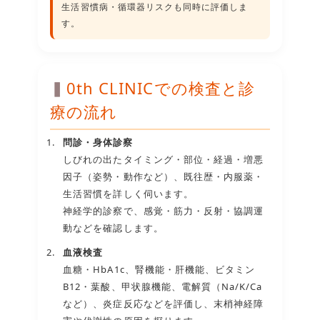
生活習慣病・循環器リスクも同時に評価しま
す。
0th CLINICでの検査と診
療の流れ
問診・身体診察
しびれの出たタイミング・部位・経過・増悪
因子（姿勢・動作など）、既往歴・内服薬・
生活習慣を詳しく伺います。
神経学的診察で、感覚・筋力・反射・協調運
動などを確認します。
血液検査
血糖・HbA1c、腎機能・肝機能、ビタミン
B12・葉酸、甲状腺機能、電解質（Na/K/Ca
など）、炎症反応などを評価し、末梢神経障