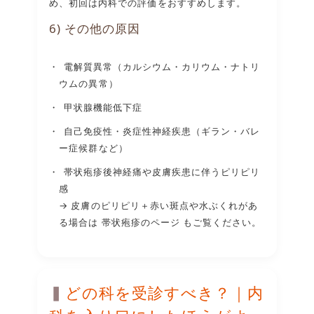
め、初回は内科での評価をおすすめします。
6) その他の原因
電解質異常（カルシウム・カリウム・ナトリ
ウムの異常）
甲状腺機能低下症
自己免疫性・炎症性神経疾患（ギラン・バレ
ー症候群など）
帯状疱疹後神経痛や皮膚疾患に伴うピリピリ
感
→ 皮膚のピリピリ＋赤い斑点や水ぶくれがあ
る場合は
帯状疱疹のページ
もご覧ください。
どの科を受診すべき？｜内