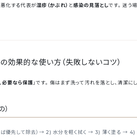
で悪化する代表が
湿疹（かぶれ）
と
感染の見落とし
です。 迷う
の効果的な使い方（失敗しないコツ）
て、必要なら保護
」です。 傷はまず洗って汚れを落とし、清潔に
の）
ば優先して除去）→ 2) 水分を軽く拭く → 3) 薄く塗る → 