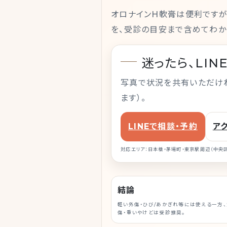
オロナインH軟膏は便利ですが、
を、受診の目安まで含めてわか
迷ったら、LI
写真で状況を共有いただけ
ます）。
LINEで相談・予約
ア
対応エリア：日本橋・茅場町・東京駅周辺（中央
結論
軽い外傷・ひび/あかぎれ等には使える一方、
傷・重いやけどは受診推奨。