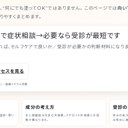
“何にでも塗ってOK”ではありません。 このページでは
向い
りやすくまとめます。
NEで症状相談→必要なら受診が最短です
れば、セルフケアで良いか／受診が必要かの判断材料になり
クセスを見る
区）／皮膚トラブル全般
成分の考え方
受診の
湿疹・深い
主に殺菌成分を含む外用薬。ステロイド外用薬とは役
赤みの拡大
割が異なります。
は早めに