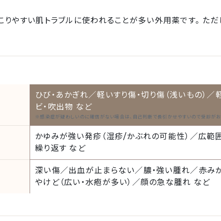
こりやすい肌トラブルに使われることが多い外用薬です。 ただし
ひび・あかぎれ／軽いすり傷・切り傷（浅いもの）／
ビ・吹出物 など
※感染症が疑わしいのに確信がない場合は、自己判断で長引かせやすいので受診がお
かゆみが強い発疹（湿疹/かぶれの可能性）／広範
繰り返す など
深い傷／出血が止まらない／膿・強い腫れ／赤み
やけど（広い・水疱が多い）／顔の急な腫れ など