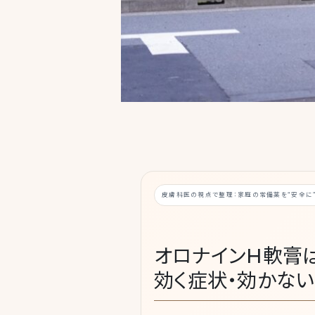
皮膚科医の視点で整理：家庭の常備薬を“安全に
オロナインH軟膏は
効く症状・効かな