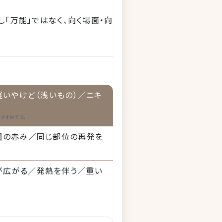
「万能」ではなく、向く場面・向
軽いやけど（浅いもの）／ニキ
すすめです。
囲の赤み／同じ部位の再発を
が広がる／発熱を伴う／重い