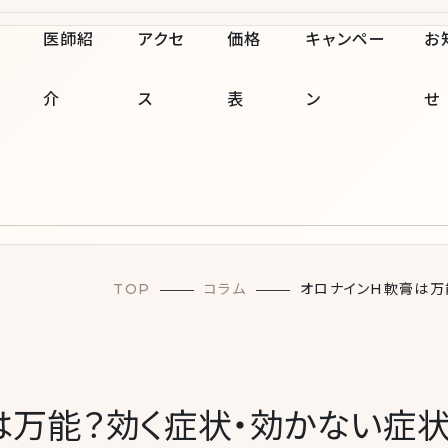
医師紹
アクセ
価格
キャンペー
お
介
ス
表
ン
せ
TOP
コラム
オロナインH軟膏は万
は万能？効く症状・効かない症