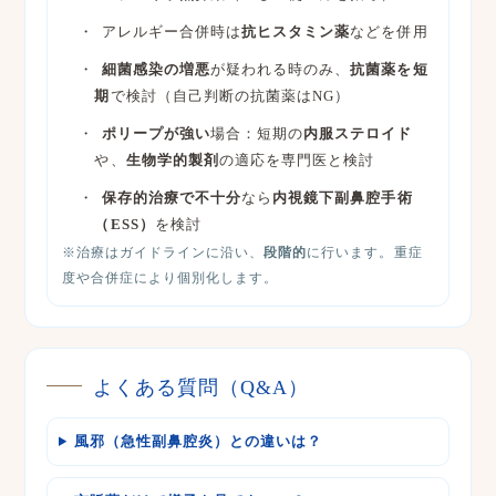
アレルギー合併時は
抗ヒスタミン薬
などを併用
細菌感染の増悪
が疑われる時のみ、
抗菌薬を短
期
で検討（自己判断の抗菌薬はNG）
ポリープが強い
場合：短期の
内服ステロイド
や、
生物学的製剤
の適応を専門医と検討
保存的治療で不十分
なら
内視鏡下副鼻腔手術
（ESS）
を検討
※治療はガイドラインに沿い、
段階的
に行います。重症
度や合併症により個別化します。
よくある質問（Q&A）
風邪（急性副鼻腔炎）との違いは？