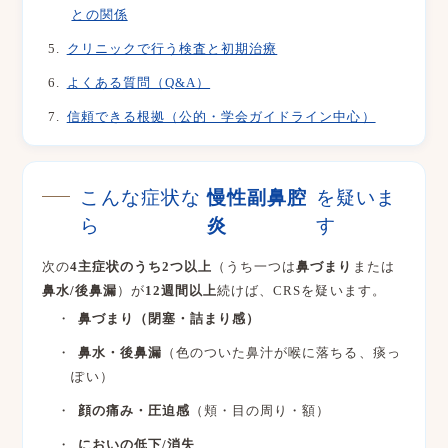
との関係
クリニックで行う検査と初期治療
よくある質問（Q&A）
信頼できる根拠（公的・学会ガイドライン中心）
こんな症状な
慢性副鼻腔
を疑いま
ら
炎
す
次の
4主症状のうち2つ以上
（うち一つは
鼻づまり
または
鼻水/後鼻漏
）が
12週間以上
続けば、CRSを疑います。
鼻づまり（閉塞・詰まり感）
鼻水・後鼻漏
（色のついた鼻汁が喉に落ちる、痰っ
ぽい）
顔の痛み・圧迫感
（頬・目の周り・額）
においの低下/消失