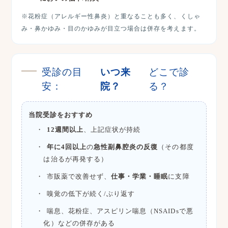
※花粉症（アレルギー性鼻炎）と重なることも多く、くしゃ
み・鼻かゆみ・目のかゆみが目立つ場合は併存を考えます。
受診の目
いつ来
どこで診
安：
院？
る？
当院受診をおすすめ
12週間以上
、上記症状が持続
年に4回以上
の
急性副鼻腔炎の反復
（その都度
は治るが再発する）
市販薬で改善せず、
仕事・学業・睡眠
に支障
嗅覚の低下が続く/ぶり返す
喘息、花粉症、アスピリン喘息（NSAIDsで悪
化）などの併存がある