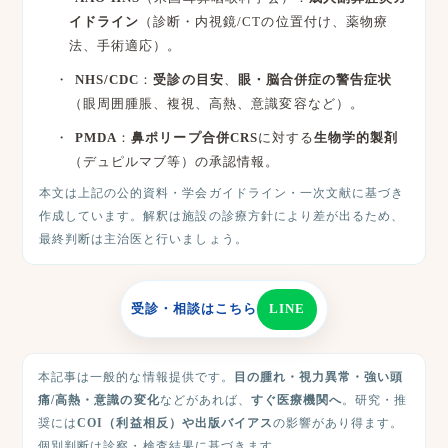
イドライン
（診断・内視鏡/CTの位置付け、薬物療
法、手術適応）。
NHS/CDC
：
受診の目安
、
眼・脳合併症の警告症状
（眼周囲腫脹、複視、高熱、意識変容など）。
PMDA
：
鼻ポリープ合併CRS
に対する
生物学的製剤
（デュピルマブ等）の承認情報。
本文は上記の公的資料・学会ガイドライン・一次文献に基づき
作成しています。解釈は施設の診療方針により差が出るため、
最終判断は主治医と行いましょう。
受診・相談はこちら
LINE
本記事は一般的な情報提供です。
目の腫れ・視力異常・強い頭
痛/高熱・意識の変化
などがあれば、
すぐ医療機関へ
。研究・推
奨には
COI（利益相反）や出版バイアス
の影響があり得ます。
個別判断は診察・検査結果に基づきます。