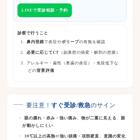
LINEで受診相談・予約
診察で行うこと
鼻内視鏡
で炎症や
ポリープ
の有無を確認
必要に応じてCT
（副鼻腔の病変・解剖の把握）
アレルギー・歯性（奥歯の炎症）・免疫低下な
どの
背景評価
要注意！
すぐ受診/救急
のサイン
眼の腫れ・赤み・強い痛み
、
物が二重に見える
、
眼
が動かしにくい
39℃以上の高熱
や
強い頭痛・項部硬直
、
意識の変化