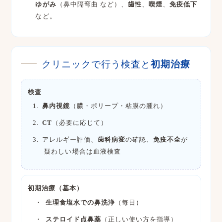
ゆがみ
（鼻中隔弯曲 など）、
歯性
、
喫煙
、
免疫低下
など。
クリニックで行う検査と
初期治療
検査
鼻内視鏡
（膿・ポリープ・粘膜の腫れ）
CT
（必要に応じて）
アレルギー評価、
歯科病変
の確認、
免疫不全
が
疑わしい場合は血液検査
初期治療（基本）
生理食塩水での鼻洗浄
（毎日）
ステロイド点鼻薬
（正しい使い方を指導）