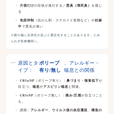
片側だけ
の症状が進行する／
悪臭（壊死臭）
を感じ
る
免疫抑制
（抗がん剤・ステロイド長期など）や
妊娠
中
で悪化が速い
※眼や脳に合併症が及ぶと重症化することがあります。ため
らわず医療機関へ。
原因とタ
ポリープ
、アレルギー・
イプ：
有り/無し
喘息との関係
CRSwNP
（ポリープ有り）：
鼻づまり・嗅覚低下
が
目立つ。
喘息
や
アスピリン喘息
と関連。
CRSsNP
（ポリープ無し）：
痛み/圧感
が目立つこと
も。
誘因：
アレルギー
、
ウイルス後の炎症遷延
、
構造の