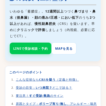
いわゆる「蓄膿症」。
12週間以上
つづく
鼻づまり・鼻
水（後鼻漏）・顔の痛み/圧感・におい低下
のうち
2つ
以上
があれば、
慢性副鼻腔炎
（CRS）を疑います。早
めに
クリニックで評価
しましょう（内視鏡、必要に応
じてCT）。
LINEで受診相談・予約
MAPを見る
このページのポイント
こんな症状なら
CRSを疑う
（定義と特徴）
受診の目安：
いつ来院？
どこで診る？
要注意！
すぐ受診/救急
のサイン
原因とタイプ：
ポリープ有り/無し
、アレルギー・喘息