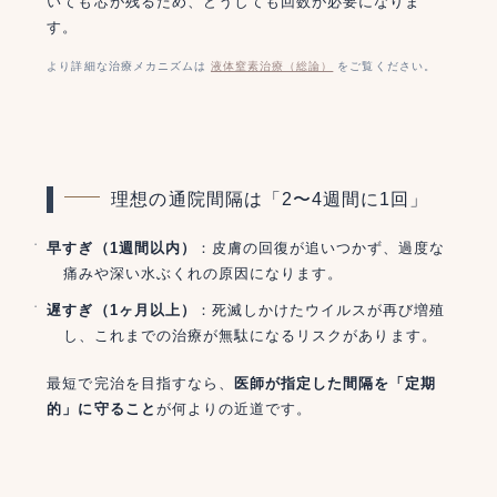
いても芯が残るため、どうしても回数が必要になりま
す。
より詳細な治療メカニズムは
液体窒素治療（総論）
をご覧ください。
理想の通院間隔は「2〜4週間に1回」
早すぎ（1週間以内）
：皮膚の回復が追いつかず、過度な
痛みや深い水ぶくれの原因になります。
遅すぎ（1ヶ月以上）
：死滅しかけたウイルスが再び増殖
し、これまでの治療が無駄になるリスクがあります。
最短で完治を目指すなら、
医師が指定した間隔を「定期
的」に守ること
が何よりの近道です。