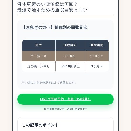
液体窒素のいぼ治療は何回？
最短で治すための通院目安とコツ
【お急ぎの方へ】部位別の回数目安
部位
回数目安
通院期間
手・指・体
2〜6
回
1〜3
ヶ月
足の裏・爪周り
5〜10
回以上
3
ヶ月〜
※いぼの大きさや厚みにより前後します。
LINEで初診予約・相談（24時間）
日本橋駅徒歩3分 / 茅場町駅徒歩5分
この記事のポイント