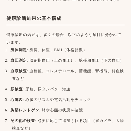
健康診断結果の基本構成
健康診断の結果は、多くの場合、以下のような項目に分かれて
います。
身体測定
: 身長、体重、BMI（体格指数）
血圧測定
: 収縮期血圧（上の血圧）、拡張期血圧（下の血圧）
血液検査
: 血糖値、コレステロール、肝機能、腎機能、貧血検
査など
尿検査
: 尿糖、尿タンパク、潜血
心電図
: 心臓のリズムや電気活動をチェック
胸部レントゲン
: 肺や心臓の状態を確認
その他の検査
: 必要に応じて追加される項目（胃カメラ、大腸
検査など）