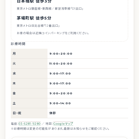
日本橋駅 徒歩3分
東京メトロ銀座線・東西線／都営浅草線「D1出口」
茅場町駅 徒歩5分
東京メトロ日比谷線「12番出口」
お車の場合は近隣コインパーキングをご利用ください。
診療時間
月
9:00–20:00
火
11:00–20:00
水
9:00–17:00
木
9:00–17:00
金
9:00–20:00
土
9:00–14:00
日・祝
休診
電話：
03-6281-9280
／ 地図：
Googleマップ
※診療時間は変更の可能性があります。最新はお知らせをご確認ください。