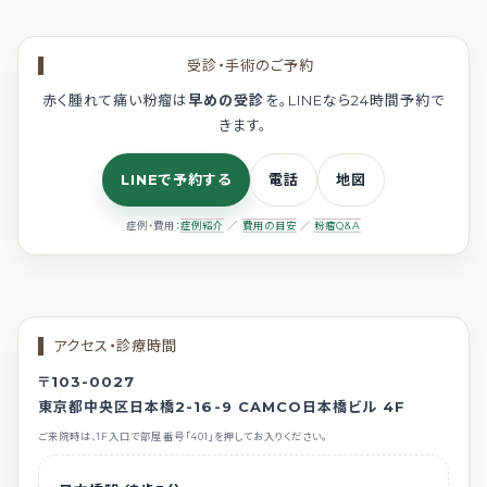
受診・手術のご予約
赤く腫れて痛い粉瘤は
早めの受診
を。LINEなら24時間予約で
きます。
LINEで予約する
電話
地図
症例・費用：
症例紹介
／
費用の目安
／
粉瘤Q&A
アクセス・診療時間
〒103-0027
東京都中央区日本橋2-16-9 CAMCO日本橋ビル 4F
ご来院時は、1F入口で部屋番号「401」を押してお入りください。