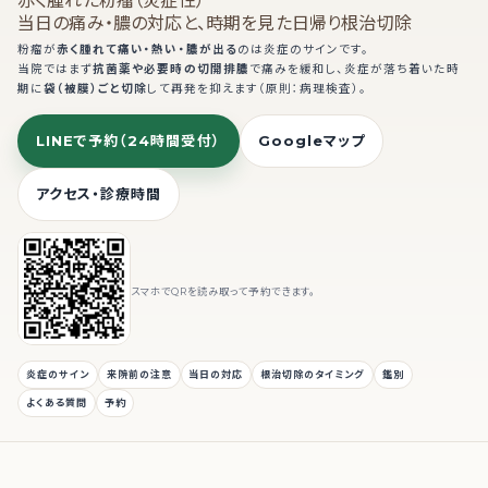
赤く腫れた粉瘤（炎症性）
当日の痛み・膿の対応と、時期を見た日帰り根治切除
粉瘤が
赤く腫れて痛い・熱い・膿が出る
のは炎症のサインです。
当院ではまず
抗菌薬や必要時の切開排膿
で痛みを緩和し、炎症が落ち着いた時
期に
袋（被膜）ごと切除
して再発を抑えます（原則：病理検査）。
LINEで予約（24時間受付）
Googleマップ
アクセス・診療時間
スマホでQRを読み取って予約できます。
炎症のサイン
来院前の注意
当日の対応
根治切除のタイミング
鑑別
よくある質問
予約