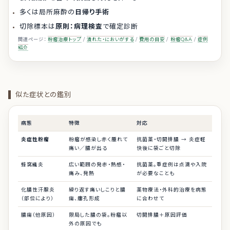
多くは局所麻酔の
日帰り手術
切除標本は
原則：病理検査
で確定診断
関連ページ：
粉瘤治療トップ
/
潰れた・においがする
/
費用の目安
/
粉瘤Q&A
/
症例
紹介
似た症状との鑑別
病態
特徴
対応
炎症性粉瘤
粉瘤が感染し赤く腫れて
抗菌薬・切開排膿 → 炎症軽
痛い／膿が出る
快後に袋ごと切除
蜂窩織炎
広い範囲の発赤・熱感・
抗菌薬。重症例は点滴や入院
痛み、発熱
が必要なことも
化膿性汗腺炎
繰り返す痛いしこりと膿
薬物療法・外科的治療を病態
（部位により）
瘍、瘻孔形成
に合わせて
膿瘍（他原因）
限局した膿の袋。粉瘤以
切開排膿＋原因評価
外の原因でも