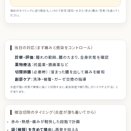
受診のタイミングに迷う場合も、LINEで状況（部位・大きさ・赤み/痛み・写真）を送ってく
ださい。
当日の対応（まず痛みと感染をコントロール）
診察・評価
：腫れの範囲、膿のたまり、全身状態を確認
薬物療法
：抗菌薬・鎮痛薬など
切開排膿
（必要時）：溜まった膿を出して痛みを緩和
創部ケア
：洗浄・被覆・ガーゼ交換の指導
炎症が強い状態で無理に袋ごと切除すると、創合併症や取り残しのリスクが上がること
があります。
根治切除のタイミング（炎症が落ち着いてから）
赤み・熱感・痛みが軽快した段階で計画
袋（被膜）を含めて摘出
し再発を抑える