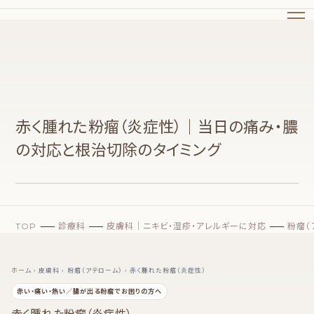
赤く腫れた粉瘤（炎症性）｜当日の痛み・膿
の対応と根治切除のタイミング
TOP
診療科
皮膚科｜ニキビ・湿疹・アレルギーに対応
粉瘤（
ホーム
›
皮膚科
›
粉瘤（アテローム）
› 赤く腫れた粉瘤（炎症性）
赤い・痛い・熱い／膿が出る粉瘤でお困りの方へ