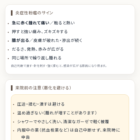
炎症性粉瘤のサイン
急に赤く腫れて痛い
／触ると熱い
押すと強い痛み、ズキズキする
膿が出る
／皮膚が破れた・滲出が続く
だるさ、発熱、赤みが広がる
同じ場所で繰り返し腫れる
自己判断で潰す・針を刺す・強く揉むと、感染が広がる原因になり得ます。
来院前の注意（悪化を避ける）
圧迫・揉む・潰すは避ける
温め過ぎない（腫れが増すことがあります）
シャワーでやさしく洗い、清潔なガーゼで軽く被覆
内服中の薬（抗血栓薬など）は自己中断せず、来院時に
申告