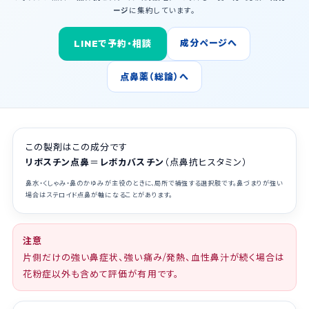
ージ
に集約しています。
成分ページへ
LINEで予約・相談
点鼻薬（総論）へ
この製剤はこの成分です
リボスチン点鼻
＝
レボカバスチン
（点鼻抗ヒスタミン）
鼻水・くしゃみ・鼻のかゆみが主役のときに、局所で補強する選択肢です。鼻づまりが強い
場合はステロイド点鼻が軸になることがあります。
注意
片側だけの強い鼻症状、強い痛み/発熱、血性鼻汁が続く場合は
花粉症以外も含めて評価が有用です。