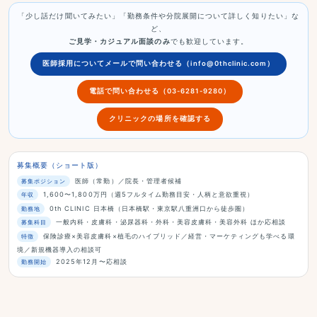
「少し話だけ聞いてみたい」「勤務条件や分院展開について詳しく知りたい」な
ど、
ご見学・カジュアル面談のみ
でも歓迎しています。
医師採用についてメールで問い合わせる（info@0thclinic.com）
電話で問い合わせる（03-6281-9280）
クリニックの場所を確認する
募集概要（ショート版）
医師（常勤）／院長・管理者候補
募集ポジション
1,600〜1,800万円（週5フルタイム勤務目安・人柄と意欲重視）
年収
0th CLINIC 日本橋（日本橋駅・東京駅八重洲口から徒歩圏）
勤務地
一般内科・皮膚科・泌尿器科・外科・美容皮膚科・美容外科 ほか応相談
募集科目
保険診療×美容皮膚科×植毛のハイブリッド／経営・マーケティングも学べる環
特徴
境／新規機器導入の相談可
2025年12月〜応相談
勤務開始