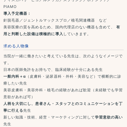
PIAMO
導入予定機器：
針脱毛器／ジェントルマックスプロ／植毛関連機器 など
美容医療の質を高めるため、国内代理店のない機器も含めて、
有
用と判断した設備は積極的に導入
していきます。
求める人物像
当院が一緒に働きたいと考えている先生は、次のようなイメージで
す。
日本の医師免許をお持ちで、臨床経験が十分にある先生
一般内科＋α
（皮膚科・泌尿器科・外科・美容など）で横断的に診
療したい先生
美容皮膚科・美容外科・植毛の経験があれば歓迎（未経験でも学習
意欲があれば可）
人柄を大切にし、患者さん・スタッフとのコミュニケーションを丁
寧に行える
先生
新しい知識・技術、経営・マーケティングに対して
学習意欲の高い
先生