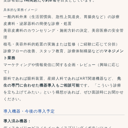
具体的な業務イメージ
一般内科外来（生活習慣病、急性上気道炎、胃腸炎など）の診療
皮膚科・泌尿器科の簡便な診療・処置
美容皮膚科のカウンセリング・施術方針の決定、美容医療の安全管
理
植毛・美容外科的処置の実施または監修（ご経験に応じて分担）
診療フローの改善、スタッフ教育、診療体制構築などの
マネジメン
ト業務
マーケティングや情報発信に関する企画・レビュー（興味に応じ
て）
眼科であれば眼科装置、産婦人科であればART関連機器など、
先
生の専門に合わせた機器導入もご相談可能
です。 「こういう診療
を立ち上げてみたい」という構想があれば、ぜひ面談時にお聞かせ
ください。
導入機器・今後の導入予定
導入済み機器：
ディスカバリーピコ／ルメッカ／スプリング／ポテンツァ／