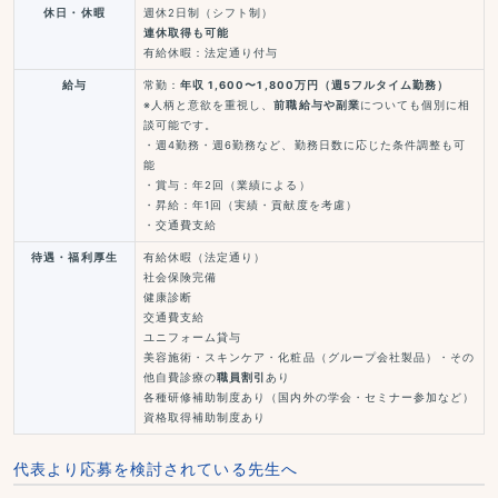
休日・休暇
週休2日制（シフト制）
連休取得も可能
有給休暇：法定通り付与
給与
常勤：
年収 1,600〜1,800万円（週5フルタイム勤務）
※人柄と意欲を重視し、
前職給与や副業
についても個別に相
談可能です。
・週4勤務・週6勤務など、勤務日数に応じた条件調整も可
能
・賞与：年2回（業績による）
・昇給：年1回（実績・貢献度を考慮）
・交通費支給
待遇・福利厚生
有給休暇（法定通り）
社会保険完備
健康診断
交通費支給
ユニフォーム貸与
美容施術・スキンケア・化粧品（グループ会社製品）・その
他自費診療の
職員割引
あり
各種研修補助制度あり（国内外の学会・セミナー参加など）
資格取得補助制度あり
代表より応募を検討されている先生へ