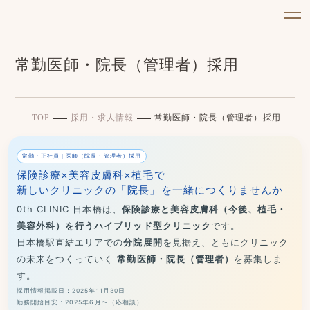
常勤医師・院長（管理者）採用
TOP
採用・求人情報
常勤医師・院長（管理者）採用
常勤・正社員｜医師（院長・管理者）採用
保険診療×美容皮膚科×植毛で
新しいクリニックの「院長」を一緒につくりませんか
0th CLINIC 日本橋は、
保険診療と美容皮膚科（今後、植毛・
美容外科）を行うハイブリッド型クリニック
です。
日本橋駅直結エリアでの
分院展開
を見据え、ともにクリニック
の未来をつくっていく
常勤医師・院長（管理者）
を募集しま
す。
採用情報掲載日：2025年11月30日
勤務開始目安：2025年6月〜（応相談）