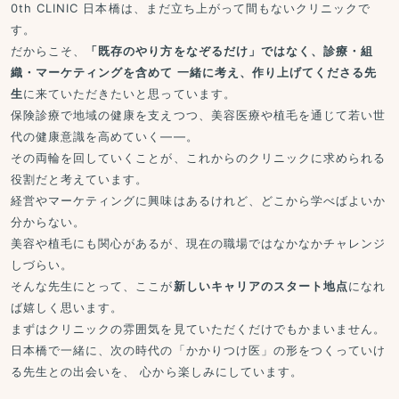
0th CLINIC 日本橋は、まだ立ち上がって間もないクリニックで
す。
だからこそ、
「既存のやり方をなぞるだけ」ではなく、診療・組
織・マーケティングを含めて 一緒に考え、作り上げてくださる先
生
に来ていただきたいと思っています。
保険診療で地域の健康を支えつつ、美容医療や植毛を通じて若い世
代の健康意識を高めていく——。
その両輪を回していくことが、これからのクリニックに求められる
役割だと考えています。
経営やマーケティングに興味はあるけれど、どこから学べばよいか
分からない。
美容や植毛にも関心があるが、現在の職場ではなかなかチャレンジ
しづらい。
そんな先生にとって、ここが
新しいキャリアのスタート地点
になれ
ば嬉しく思います。
まずはクリニックの雰囲気を見ていただくだけでもかまいません。
日本橋で一緒に、次の時代の「かかりつけ医」の形をつくっていけ
る先生との出会いを、 心から楽しみにしています。