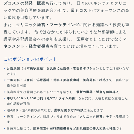
ズコスメの開発・販売
も行っており、 日々のスキンケアとクリニ
ックでの美容医療を組み合わせて、最もコストパフォーマンスの高
い環境を目指しています。
また、
クリニック経営・マーケティング
に関わる知識への投資も重
視しています。 他ではなかなか得られないような外部講師による
講演や外部講習会への参加も支援し、 医療者としてだけでなく
マ
ネジメント・経営者視点
も育てていける場をつくっています。
このポジションのポイント
分院展開（日本橋駅直結）を見据えた院長・管理者ポジション
としてご活躍いただ
けます
一般内科・皮膚科・泌尿器科・外科＋美容皮膚科・美容外科・植毛
まで、幅広い診
療を設計可能
美容医療では韓国とのネットワークを活かし、
最新の機器・製剤を積極導入
年収1,600〜1,800万円（週5フルタイム勤務）
を目安に、人柄と意欲を重視した
条件調整が可能
週4勤務・週6勤務や副業など、
柔軟な働き方の相談
にも応じます
経営・マーケティング、組織づくりまで含めた
「クリニック経営」を学べる
環境で
す
診療科に応じて、
眼科装置やART関連機器など新規機器の導入相談も可能
です