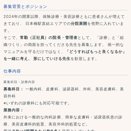
募集背景とポジション
2024年の開業以降、保険診療・美容診療ともに患者さんが増えて
きており、 日本橋駅直結エリアでの
分院展開
を視野に入れていま
す。
そこで、
常勤（正社員）の院長・管理者
として、 「診療」と「組
織づくり」の両面を担ってくださる先生を募集します。 画一的な
マニュアルを守るだけではなく、
「どうすればもっと良くなるか」
を一緒に考え、 形にしていける先生
を歓迎します。
仕事内容
募集科目・診療内容
募集科目：
一般内科、皮膚科、泌尿器科、外科、美容皮膚科、美
容外科
※いずれの診療科にも対応可能です。
業務内容：
外来における一般的な内科診療、簡単な皮膚科・泌尿器疾患の診
療、美容皮膚科的処置、美容外科的処置など。
受診者数は
1時間あたり約8名
を目安としています。