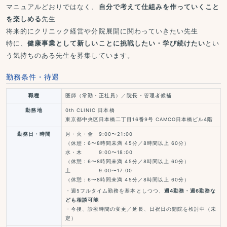
マニュアルどおりではなく、
自分で考えて仕組みを作っていくこと
を楽しめる
先生
将来的にクリニック経営や分院展開に関わっていきたい先生
特に、
健康事業として新しいことに挑戦したい・学び続けたい
とい
う気持ちのある先生を募集しています。
勤務条件・待遇
職種
医師（常勤・正社員）／院長・管理者候補
勤務地
0th CLINIC 日本橋
東京都中央区日本橋二丁目16番9号 CAMCO日本橋ビル4階
勤務日・時間
月・火・金 9:00〜21:00
（休憩：6〜8時間未満 45分／8時間以上 60分）
水・木 9:00〜18:00
（休憩：6〜8時間未満 45分／8時間以上 60分）
土 9:00〜17:00
（休憩：6〜8時間未満 45分／8時間以上 60分）
・週5フルタイム勤務を基本としつつ、
週4勤務・週6勤務な
ども相談可能
・今後、診療時間の変更／延長、日祝日の開院を検討中（未
定）