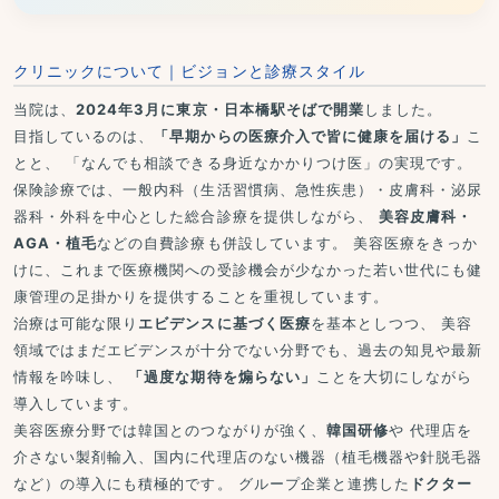
クリニックについて｜ビジョンと診療スタイル
当院は、
2024年3月に東京・日本橋駅そばで開業
しました。
目指しているのは、
「早期からの医療介入で皆に健康を届ける」
こ
とと、 「なんでも相談できる身近なかかりつけ医」の実現です。
保険診療では、一般内科（生活習慣病、急性疾患）・皮膚科・泌尿
器科・外科を中心とした総合診療を提供しながら、
美容皮膚科・
AGA・植毛
などの自費診療も併設しています。 美容医療をきっか
けに、これまで医療機関への受診機会が少なかった若い世代にも健
康管理の足掛かりを提供することを重視しています。
治療は可能な限り
エビデンスに基づく医療
を基本としつつ、 美容
領域ではまだエビデンスが十分でない分野でも、過去の知見や最新
情報を吟味し、
「過度な期待を煽らない」
ことを大切にしながら
導入しています。
美容医療分野では韓国とのつながりが強く、
韓国研修
や 代理店を
介さない製剤輸入、国内に代理店のない機器（植毛機器や針脱毛器
など）の導入にも積極的です。 グループ企業と連携した
ドクター