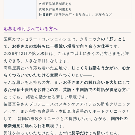
各種研修補助制度あり
資格取得補助制度あり
社員旅行
（家族連れ可・参加自由）、忘年会など
応募を検討されている方へ
医療カウンセラー・コンシェルジュは、
クリニックの「顔」とし
て、お客さまの気持ちに一番近い場所で向き合うお仕事
です。
2026年12月の拡大移転は、これまで以上に多くのお客さまをお迎
えできる、大きな節目になります。
高島屋裏という落ち着いた立地で、
じっくりお話をうかがい、心か
らくつろいでいただける空間
をつくりたい——。
そんな思いをお持ちの方、また
お子さまとの触れ合いを大切にして
きた保育士資格をお持ちの方、英語・中国語での対話が得意な方
に
とっても、 経験を活かせる新しい環境です。
後藤真希さんプロデュースのスキンケアアイテムの監修クリニック
として、また宇野昌磨選手・本田真凛選手のサポートクリニックと
して、 韓国の複数クリニックとの提携も活かしながら、
国内外の
最新知見に触れられる環境
です。
興味を持っていただけたら、まずは
見学だけ
でも構いません。