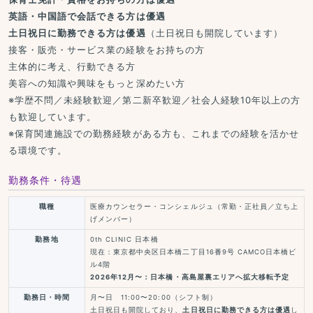
英語・中国語で会話できる方は優遇
土日祝日に勤務できる方は優遇
（土日祝日も開院しています）
接客・販売・サービス業の経験をお持ちの方
主体的に考え、行動できる方
美容への知識や興味をもっと深めたい方
※学歴不問／未経験歓迎／第二新卒歓迎／社会人経験10年以上の方
も歓迎しています。
※保育関連施設での勤務経験がある方も、これまでの経験を活かせ
る環境です。
勤務条件・待遇
職種
医療カウンセラー・コンシェルジュ（常勤・正社員／立ち上
げメンバー）
勤務地
0th CLINIC 日本橋
現在：東京都中央区日本橋二丁目16番9号 CAMCO日本橋ビ
ル4階
2026年12月〜：日本橋・高島屋裏エリアへ拡大移転予定
勤務日・時間
月〜日 11:00〜20:00（シフト制）
土日祝日も開院しており、
土日祝日に勤務できる方は優遇
し