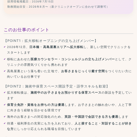
採用情報掲載日：2026年7月15日
勤務開始目安：2026年8月〜（新クリニックオープンに合わせて調整可）
このお仕事のポイント
【POINT1：拡大移転オープニングの立ち上げメンバー】
2026年12月、
日本橋・高島屋裏エリアへ拡大移転
し、新しい空間でクリニックを
スタートします
移転にあわせた
医療カウンセラー・コンシェルジュの立ち上げメンバー
として、ク
リニックの雰囲気づくりから携われます
高島屋裏という落ち着いた立地で、
お客さまをじっくり癒す空間
をつくりたい方に
向いているお仕事です
【POINT2：施術中保育スペース開設予定・語学スキルも歓迎】
拡大移転後は、
施術中のお子さまをお預かりする保育スペース
の新設を予定してい
ます
保育士免許・資格をお持ちの方は優遇
します。お子さまとの触れ合いや、人と丁寧
に向き合う経験を活かせる環境です
海外のお客さまへの対応強化のため、
英語・中国語で会話できる方も優遇
します
待遇・福利厚生の充実にも力を入れており、
人と接すること・対話することが好き
な方
にしっかり応えられる職場を目指しています