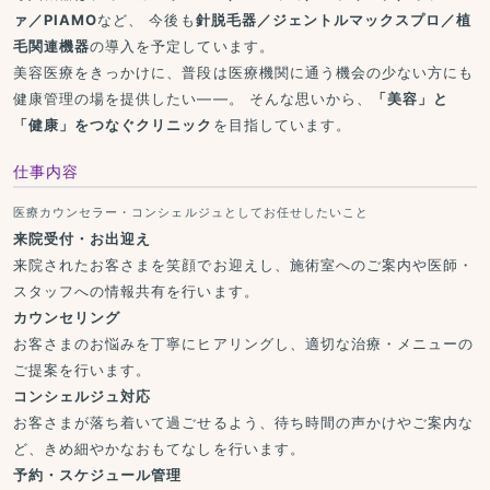
ァ／PIAMO
など、 今後も
針脱毛器／ジェントルマックスプロ／植
毛関連機器
の導入を予定しています。
美容医療をきっかけに、普段は医療機関に通う機会の少ない方にも
健康管理の場を提供したい——。 そんな思いから、
「美容」と
「健康」をつなぐクリニック
を目指しています。
仕事内容
医療カウンセラー・コンシェルジュとしてお任せしたいこと
来院受付・お出迎え
来院されたお客さまを笑顔でお迎えし、施術室へのご案内や医師・
スタッフへの情報共有を行います。
カウンセリング
お客さまのお悩みを丁寧にヒアリングし、適切な治療・メニューの
ご提案を行います。
コンシェルジュ対応
お客さまが落ち着いて過ごせるよう、待ち時間の声かけやご案内な
ど、きめ細やかなおもてなしを行います。
予約・スケジュール管理