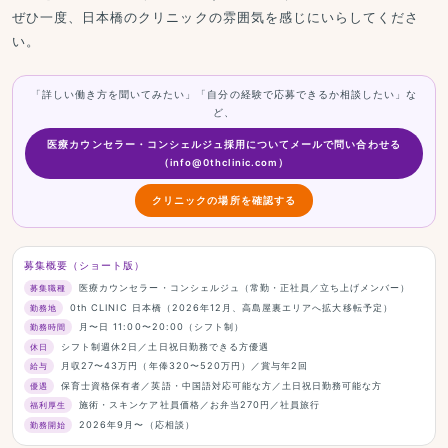
ぜひ一度、日本橋のクリニックの雰囲気を感じにいらしてくださ
い。
「詳しい働き方を聞いてみたい」「自分の経験で応募できるか相談したい」な
ど、
医療カウンセラー・コンシェルジュ採用についてメールで問い合わせる
（info@0thclinic.com）
クリニックの場所を確認する
募集概要（ショート版）
医療カウンセラー・コンシェルジュ（常勤・正社員／立ち上げメンバー）
募集職種
0th CLINIC 日本橋（2026年12月、高島屋裏エリアへ拡大移転予定）
勤務地
月〜日 11:00〜20:00（シフト制）
勤務時間
シフト制週休2日／土日祝日勤務できる方優遇
休日
月収27〜43万円（年俸320〜520万円）／賞与年2回
給与
保育士資格保有者／英語・中国語対応可能な方／土日祝日勤務可能な方
優遇
施術・スキンケア社員価格／お弁当270円／社員旅行
福利厚生
2026年9月〜（応相談）
勤務開始