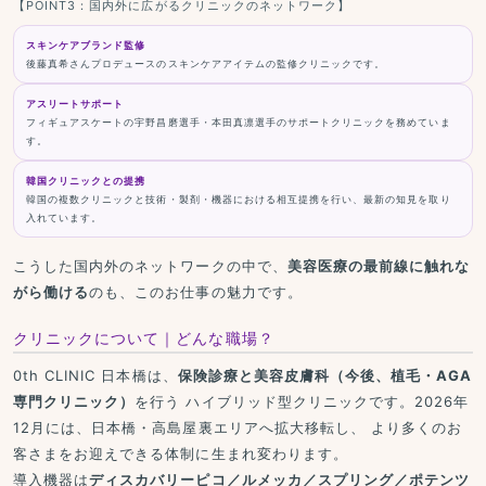
【POINT3：国内外に広がるクリニックのネットワーク】
スキンケアブランド監修
後藤真希さんプロデュースのスキンケアアイテムの監修クリニックです。
アスリートサポート
フィギュアスケートの宇野昌磨選手・本田真凛選手のサポートクリニックを務めていま
す。
韓国クリニックとの提携
韓国の複数クリニックと技術・製剤・機器における相互提携を行い、最新の知見を取り
入れています。
こうした国内外のネットワークの中で、
美容医療の最前線に触れな
がら働ける
のも、このお仕事の魅力です。
クリニックについて｜どんな職場？
0th CLINIC 日本橋は、
保険診療と美容皮膚科（今後、植毛・AGA
専門クリニック）
を行う ハイブリッド型クリニックです。2026年
12月には、日本橋・高島屋裏エリアへ拡大移転し、 より多くのお
客さまをお迎えできる体制に生まれ変わります。
導入機器は
ディスカバリーピコ／ルメッカ／スプリング／ポテンツ