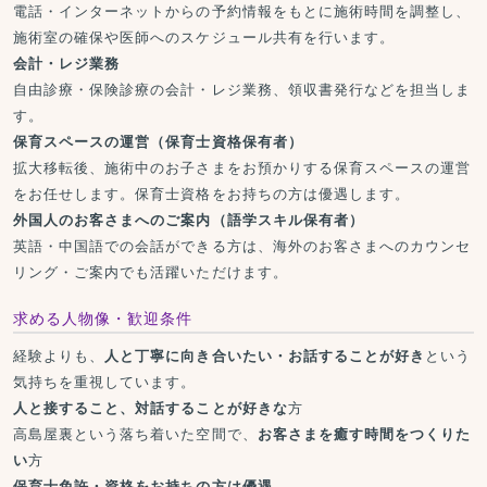
電話・インターネットからの予約情報をもとに施術時間を調整し、
施術室の確保や医師へのスケジュール共有を行います。
会計・レジ業務
自由診療・保険診療の会計・レジ業務、領収書発行などを担当しま
す。
保育スペースの運営（保育士資格保有者）
拡大移転後、施術中のお子さまをお預かりする保育スペースの運営
をお任せします。保育士資格をお持ちの方は優遇します。
外国人のお客さまへのご案内（語学スキル保有者）
英語・中国語での会話ができる方は、海外のお客さまへのカウンセ
リング・ご案内でも活躍いただけます。
求める人物像・歓迎条件
経験よりも、
人と丁寧に向き合いたい・お話することが好き
という
気持ちを重視しています。
人と接すること、対話することが好きな
方
高島屋裏という落ち着いた空間で、
お客さまを癒す時間をつくりた
い
方
保育士免許・資格をお持ちの方は優遇