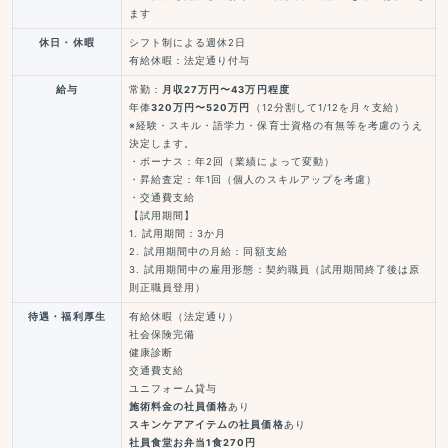
ます
休日・休暇
シフト制による週休2日
有給休暇：法定通り付与
給与
常勤：
月収27万円〜43万円程度
年俸
320万円〜520万円
（12分割して1/12を月々支給）
※経験・スキル・語学力・保育士資格の有無等を考慮のうえ
決定します。
・ボーナス：年2回（業績によって変動）
・昇給査定：年1回（個人のスキルアップを考慮）
・交通費支給
【試用期間】
1. 試用期間：3か月
2. 試用期間中の月給：同額支給
3. 試用期間中の雇用形態：契約職員（試用期間終了後は原
則正職員登用）
待遇・福利厚生
有給休暇（法定通り）
社会保険完備
健康診断
交通費支給
ユニフォーム貸与
施術料金の社員価格
あり
スキンケアアイテムの社員価格
あり
社員食堂お弁当1食270円