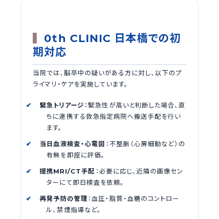
0th CLINIC 日本橋での初
期対応
当院では、脳卒中の疑いがある方に対し、以下のプ
ライマリ・ケアを実施しています。
緊急トリアージ
：緊急性が高いと判断した場合、直
ちに連携する救急指定病院へ搬送手配を行い
ます。
当日血液検査・心電図
：不整脈（心房細動など）の
有無を即座に評価。
提携MRI/CT手配
：必要に応じ、近隣の画像セン
ターにて即日検査を依頼。
再発予防の管理
：血圧・脂質・血糖のコントロー
ル、禁煙指導など。