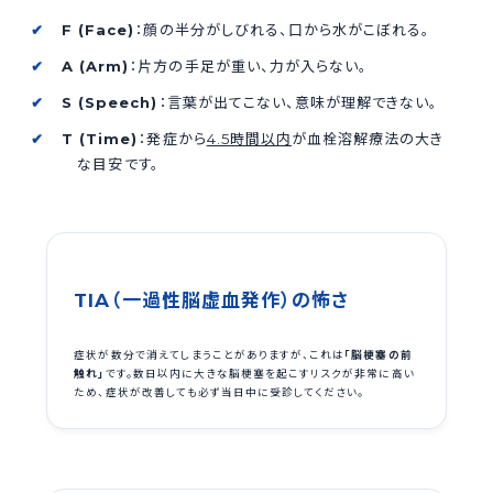
F (Face)
：顔の半分がしびれる、口から水がこぼれる。
A (Arm)
：片方の手足が重い、力が入らない。
S (Speech)
：言葉が出てこない、意味が理解できない。
T (Time)
：発症から
4.5時間以内
が血栓溶解療法の大き
な目安です。
TIA（一過性脳虚血発作）の怖さ
症状が数分で消えてしまうことがありますが、これは
「脳梗塞の前
触れ」
です。数日以内に大きな脳梗塞を起こすリスクが非常に高い
ため、症状が改善しても必ず当日中に受診してください。