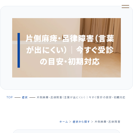
片側麻痺・呂律障害（言葉
が出にくい）｜今すぐ受診
の目安・初期対応
TOP
症状
片側麻痺・呂律障害（言葉が出にくい）｜今すぐ受診の目安・初期対応
ホーム
＞
症状から探す
＞ 片側麻痺・呂律障害