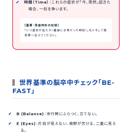
時間（Time）
：これらの症状が「今、突然」起きた
場合、一刻を争います。
【重要：発症時刻の記録】
「いつ症状が出たか（最後に正常だった時刻）」をメモして救
急隊へ伝えてください。
世界基準の脳卒中チェック「BE-
FAST」
B (Balance)
：歩行時にふらつく、立てない。
E (Eyes)
：片目が見えない、視野が欠ける、二重に見え
る。