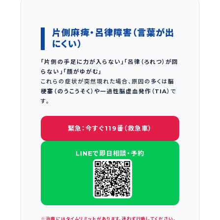
片側麻痺・呂律障害（言葉が出
にくい）
「片側の手足に力が入らない」「呂律（ろれつ）が回
らない」「顔がゆがむ」
これらの症状が突然現れた場合、原因の多くは
脳
梗塞（のうこうそく）や一過性脳虚血発作（TIA）
で
す。
緊急：今すぐ119番（救急車）
LINEで即日相談・予約
※治療にはタイムリミットがあります。迷わず行動してください。