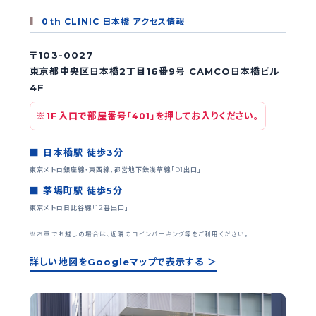
0th CLINIC 日本橋 アクセス情報
〒103-0027
東京都中央区日本橋2丁目16番9号 CAMCO日本橋ビル
4F
※1F入口で部屋番号
を押してお入りください。
「401」
■ 日本橋駅 徒歩3分
東京メトロ銀座線・東西線、都営地下鉄浅草線「D1出口」
■ 茅場町駅 徒歩5分
東京メトロ日比谷線「12番出口」
※お車でお越しの場合は、近隣のコインパーキング等をご利用ください。
詳しい地図をGoogleマップで表示する ＞