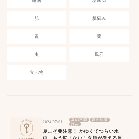
睡眠
糖尿病
肌
肌悩み
胃
薬
虫
風邪
食べ物
夏の不調
夏の対策
2024/07/01
痒み
夏こそ要注意！ かゆくてつらい水
虫、もう悩まない！医師が教える原