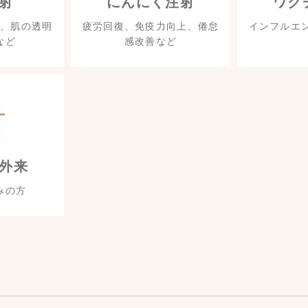
射
にんにく注射
ワク
、肌の透明
疲労回復、免疫力向上、倦怠
インフルエ
など
感改善など
外来
みの方