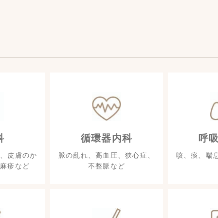
科
循環器内科
呼
、皮膚のか
脈の乱れ、高血圧、狭心症、
咳、痰、喘
麻疹など
不整脈など