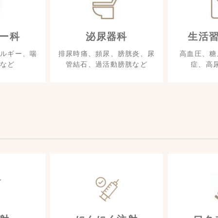
ー科
泌尿器科
生活
ルギー、喘
排尿時痛、頻尿、膀胱炎、尿
高血圧、糖
など
管結石、過活動膀胱など
症、高