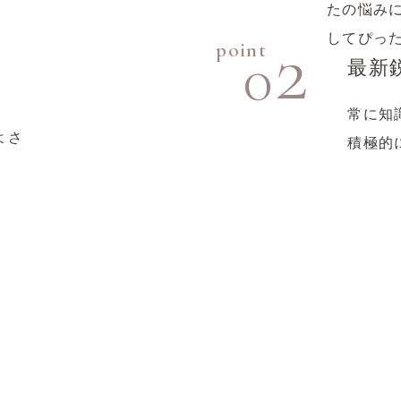
たの悩み
2
してぴっ
point
0
最新
常に知
よさ
積極的