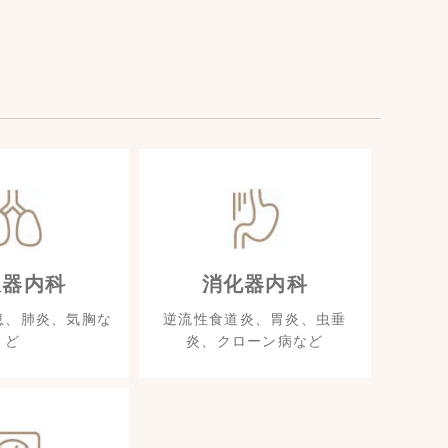
吸器内科
消化器内科
息、肺炎、気胸な
逆流性食道炎、胃炎、虫垂
ど
炎、クローン病など