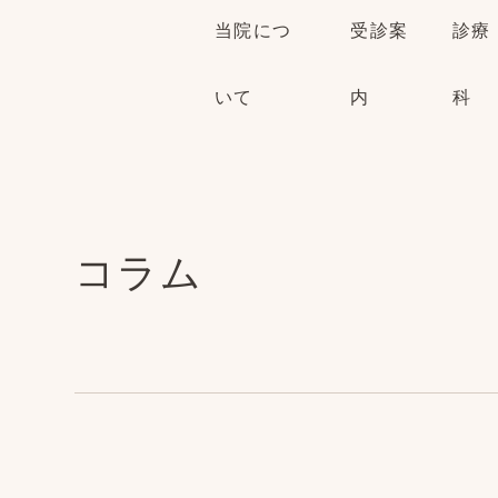
当院につ
受診案
診療
いて
内
科
コラム