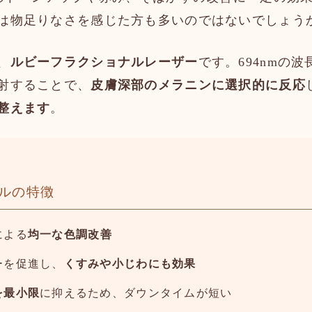
は物足りなさを感じた方も多いのではないでしょう
、
ルビーフラクショナルレーザー
です。694nmの
射することで、
皮膚深部のメラニンに選択的に反応
整えます
。
ナルの特徴
による
均一な色調改善
ーを促進し、
くすみや小じわにも効果
を最小限
に抑えるため、ダウンタイムが短い