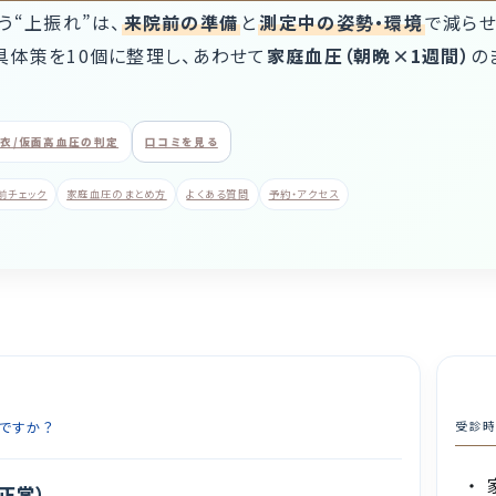
う“上振れ”は、
来院前の準備
と
測定中の姿勢・環境
で減らせ
具体策を10個に整理し、あわせて
家庭血圧（朝晩×1週間）
の
衣/仮面高血圧の判定
口コミを見る
前チェック
家庭血圧のまとめ方
よくある質問
予約・アクセス
ですか？
受診時
正常）