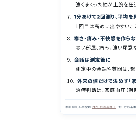
強くまくった袖が上腕を圧
分あけて
回測り、平均を
1
2
1回目は高めに出やすいこ
寒さ・痛み・不快感を作ら
寒い部屋、痛み、強い尿意
会話は測定後に
測定中の会話や質問は、緊
外来の値だけで決めず「家
治療判断は、家庭血圧（朝
参考：詳しい判定は
白衣/仮面高血圧
、 測り方の基