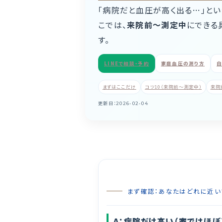
「病院だと血圧が高く出る…」とい
こでは、
来院前〜測定中
にできる
す。
LINEで相談・予約
家庭血圧の測り方
白
まずはここだけ
コツ10（来院前〜測定中）
来院
更新日：
2026-02-04
まず確認：あなたはどれに近い
A：病院だけ高い（家ではほぼ