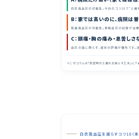
白衣高血圧の可能性。今日のコツ10で“上振
B：家では高いのに、病院は
仮面高血圧の可能性。家庭血圧の記録が治療
C：頭痛・胸の痛み・息苦しさ
血圧の話に限らず、症状の評価が優先です。
※このコラムは「測定時の上振れを減らす工夫」にフォ
白衣高血圧を減らすコツ10（