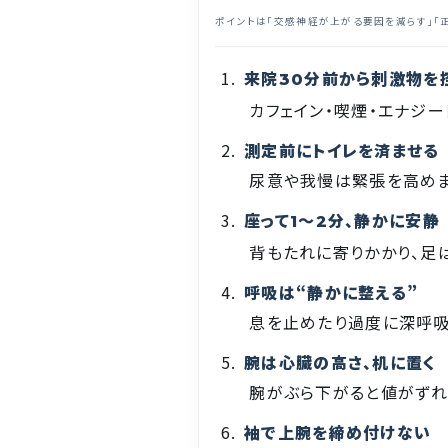
ポイントは「交感神経が上がる要因を減らす」「正
来院
分前から刺激物を
30
カフェイン・喫煙・エナジ
測定前にトイレを済ませる
尿意や我慢は緊張を高めま
座って
〜
分、静かに安静
1
2
背もたれに寄りかかり、足
呼吸は“静かに整える”
息を止めたり過度に深呼吸
腕は心臓の高さ、机に置く
腕がぶら下がると値がずれ
袖で上腕を締め付けない