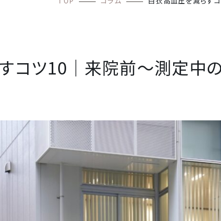
TOP
コラム
白衣高血圧を減らすコ
すコツ10｜来院前〜測定中