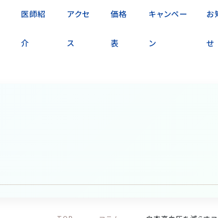
医師紹
アクセ
価格
キャンペー
お
介
ス
表
ン
せ