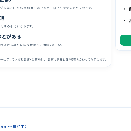
れ”を減らしつつ、家庭血圧の平均も一緒に持参するのが有効です。
普通
判断の中心になります。
などがある
迷う場合は早めに医療機関へご相談ください。
ーカスしています。診断・治療方針は、診察と家庭血圧/検査を合わせて決定します。
来院前〜測定中）