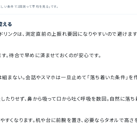
しい条件で2回測って平均を見る」です。
控える
ードリンクは、測定直前の上振れ要因になりやすいので避けます
す。待合で早めに済ませておくのが安心です。
は組まない。会話やスマホは一旦止めて「落ち着いた条件」を作
したりせず、鼻から吸って口から吐く呼吸を数回。自然に落ち
やすくなります。机や台に前腕を置き、必要ならタオルで高さ