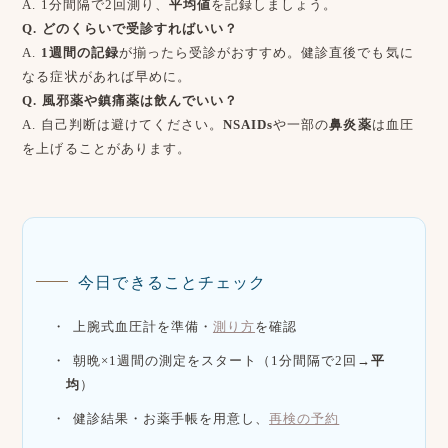
A. 1分間隔で2回測り、
平均値
を記録しましょう。
Q. どのくらいで受診すればいい？
A.
1週間の記録
が揃ったら受診がおすすめ。健診直後でも気に
なる症状があれば早めに。
Q. 風邪薬や鎮痛薬は飲んでいい？
A. 自己判断は避けてください。
NSAIDs
や一部の
鼻炎薬
は血圧
を上げることがあります。
今日できることチェック
上腕式血圧計を準備・
測り方
を確認
朝晩×1週間の測定をスタート（1分間隔で2回→
平
均
）
健診結果・お薬手帳を用意し、
再検の予約