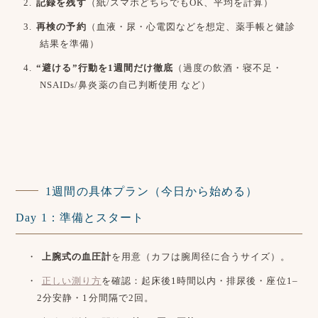
記録を残す
（紙/スマホどちらでもOK、平均を計算）
再検の予約
（血液・尿・心電図などを想定、薬手帳と健診
結果を準備）
“避ける”行動を1週間だけ徹底
（過度の飲酒・寝不足・
NSAIDs/鼻炎薬の自己判断使用 など）
1週間の具体プラン（今日から始める）
Day 1：準備とスタート
上腕式の血圧計
を用意（カフは腕周径に合うサイズ）。
正しい測り方
を確認：起床後1時間以内・排尿後・座位1–
2分安静・1分間隔で2回。