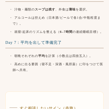
汁物・麺類の
スープは残す
、外食は
薄味
を選択。
アルコールは控えめ（日本酒/ビールで各1合/中瓶程度ま
で）。
就寝/起床のリズムを整える（
6–7時間
の連続睡眠目標）。
Day 7：平均を出して準備完了
朝晩それぞれの
平均
を計算（小数点は四捨五入）。
高めに出る要因（寝不足・深酒・風邪薬）に印をつけて医
師へ共有。
すぐ相談したいサイン（赤旗）