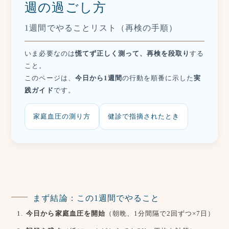
週の過ごし方
1週間でやることリスト（再検の手順）
いま必要なのは
慌てず正しく測って、再検を段取り
する
こと。
このページは、
今日から1週間
の行動を順番に示した
実
践ガイド
です。
家庭血圧の測り方
健診で指摘されたとき
まず結論：この1週間でやること
今日から家庭血圧を開始
（朝晩、1分間隔で2回ずつ×7日）