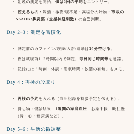
朝晩の測定を開始。
値は2回の平均
をエントリー。
控えるもの
：深酒・徹夜/寝不足・高塩分の汁物・
市販の
NSAIDs/鼻炎薬（交感神経刺激）
の自己判断。
Day 2–3：測定を習慣化
測定前のカフェイン/喫煙/入浴/運動は
30分空ける
。
夜は就寝前1–2時間以内で測定。
毎日同じ時間帯
を意識。
記録には「時刻・体調・睡眠時間・飲酒の有無」もメモ。
Day 4：再検の段取り
再検の予約
を入れる（血圧記録を持参予定と伝える）。
持ち物：健診結果、
1週間の家庭血圧
、お薬手帳、既往歴
（腎・心・糖尿病など）。
Day 5–6：生活の微調整