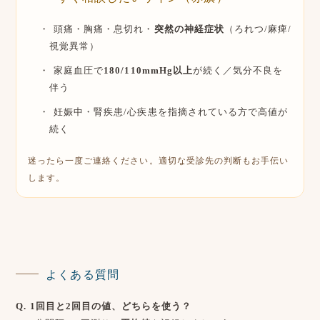
頭痛・胸痛・息切れ・
突然の神経症状
（ろれつ/麻痺/
視覚異常）
家庭血圧で
180/110mmHg以上
が続く／気分不良を
伴う
妊娠中・腎疾患/心疾患を指摘されている方で高値が
続く
迷ったら一度ご連絡ください。適切な受診先の判断もお手伝い
します。
よくある質問
Q. 1回目と2回目の値、どちらを使う？