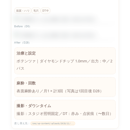
肌質・ハリ
毛穴
DT中
Before（D0）
After（D28）
治療と設定
ポテンツァ｜ダイヤモンドチップ 1.0mm／出力：中／2
パス
麻酔・回数
表面麻酔あり／月1 × 計3回（写真は1回目後 D28）
撮影・ダウンタイム
撮影：スタジオ照明固定／DT：赤み・点状痕（〜数日）
差し替え先：
/cms/wp-content/uploads/2025/11/...