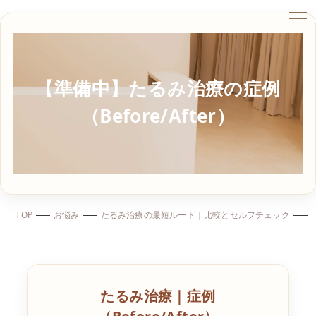
【準備中】たるみ治療の症例
（Before/After）
TOP
お悩み
たるみ治療の最短ルート｜比較とセルフチェック
たるみ治療｜症例