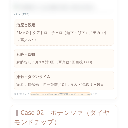
After（D30）
治療と設定
PIAMO｜クアトロ＋チェロ（頬下・顎下）／出力：中
～高／2パス
麻酔・回数
麻酔なし／月1 × 計3回（写真は1回目後 D30）
撮影・ダウンタイム
撮影：自然光・同一距離／DT：赤み・温感（〜数日）
差し替え先：
ほか
/cms/wp-content/uploads/2025/11/case01_before.jpg
Case 02｜ポテンツァ（ダイヤ
モンドチップ）