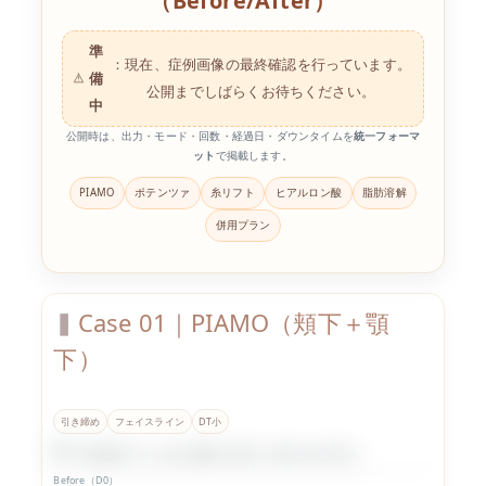
（Before/After）
準
：現在、症例画像の最終確認を行っています。
備
公開までしばらくお待ちください。
中
公開時は、出力・モード・回数・経過日・ダウンタイムを
統一フォーマ
ット
で掲載します。
PIAMO
ポテンツァ
糸リフト
ヒアルロン酸
脂肪溶解
併用プラン
Case 01｜PIAMO（頬下＋顎
下）
引き締め
フェイスライン
DT小
Before（D0）