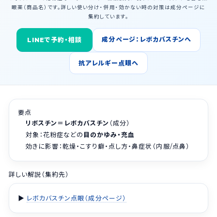
眼薬（商品名）です。詳しい使い分け・併用・効かない時の対策は成分ページに
集約しています。
成分ページ：レボカバスチンへ
LINEで予約・相談
抗アレルギー点眼へ
要点
リボスチン＝レボカバスチン
（成分）
対象：花粉症などの
目のかゆみ・充血
効きに影響：乾燥・こすり癖・点し方・鼻症状（内服/点鼻）
詳しい解説（集約先）
▶
レボカバスチン点眼（成分ページ）