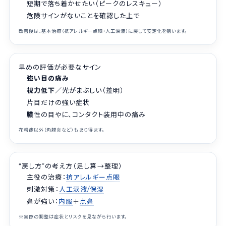
短期で落ち着かせたい（ピークのレスキュー）
危険サインがないことを確認した上で
改善後は、基本治療（抗アレルギー点眼・人工涙液）に戻して安定化を狙います。
早めの評価が必要なサイン
強い目の痛み
視力低下
／光がまぶしい（羞明）
片目だけの強い症状
膿性の目やに、コンタクト装用中の痛み
花粉症以外（角膜炎など）もあり得ます。
“戻し方”の考え方（足し算→整理）
主役の治療：
抗アレルギー点眼
刺激対策：
人工涙液/保湿
鼻が強い：
内服
＋
点鼻
※実際の調整は症状とリスクを見ながら行います。