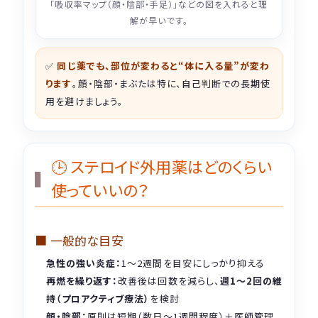
「吸収率マップ（顔・陰部・手足）」などの図を入れると理
解が早いです。
✅
同じ薬でも、部位が変わると“体に入る量”が変わ
ります
。顔・陰部・まぶたは特に、自己判断での長期使
用を避けましょう。
🕒 ステロイド外用薬はどのくらい
使っていいの？
■ 一般的な目安
急性の強い炎症：
1〜2週間を目安にしっかり抑える
再燃を繰り返す：
改善後は回数を減らし、
週1〜2回の維
持（プロアクティブ療法）
を検討
顔・陰部：
原則は短期（数日〜1週間程度）＋医師管理