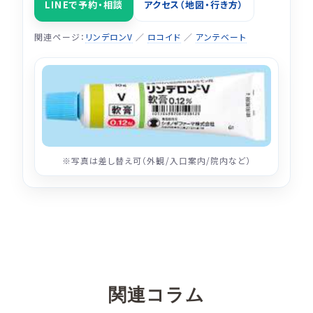
LINEで予約・相談
アクセス（地図・行き方）
関連ページ：
リンデロンV
／
ロコイド
／
アンテベート
※写真は差し替え可（外観/入口案内/院内など）
関連コラム