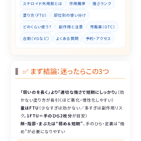
ステロイド外用剤とは
作用機序
強さランク
塗り方（FTU）
部位別の使い分け
どのくらい使う？
副作用と注意
市販薬（OTC）
合剤（VGなど）
よくある質問
予約・アクセス
✅ まず結論：迷ったらこの3つ
「弱いのを長く」より「適切な強さで短期にしっかり」
（効
かない塗り方が長引くほど悪化・慢性化しやすい）
量はFTU
（少なすぎは効かない／多すぎは副作用リス
ク。
1FTU＝手のひら2枚分
が目安）
顔・陰部・まぶたは“弱め＆短期”
、手のひら・足裏は“強
め”が必要になりやすい