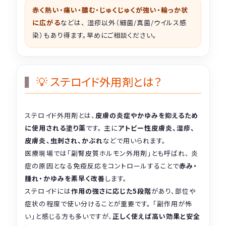
赤く熱い・痛い・膿む・じゅくじゅくが強い・輪っか状
に広がる
などは、 湿疹以外（細菌/真菌/ウイルス感
染）もあり得ます。早めにご相談ください。
💡 ステロイド外用剤とは？
ステロイド外用剤とは、
皮膚の炎症やかゆみを抑えるため
に使用される塗り薬
です。 主に
アトピー性皮膚炎、湿疹、
皮膚炎、虫刺され、かぶれ
などで用いられます。
医療現場では「副腎皮質ホルモン外用剤」とも呼ばれ、 炎
症の原因となる免疫反応をコントロールすることで
赤み・
腫れ・かゆみを素早く改善
します。
ステロイドには
作用の強さに応じた5段階
があり、部位や
症状の程度で使い分けることが重要です。 「副作用が怖
い」と感じる方も多いですが、
正しく使えば高い効果と安全