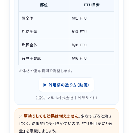
部位
FTU目安
顔全体
約1 FTU
片腕全体
約3 FTU
片脚全体
約6 FTU
背中＋お尻
約6 FTU
※体格や塗布範囲で調整します。
▶ 外用薬の塗り方（動画）
（提供：マルホ株式会社｜外部サイト）
✅
厚塗りしても効果は増えません
。少なすぎると効き
にくく、結果的に長引きやすいので、FTUを目安に「適
量」を意識しましょう。