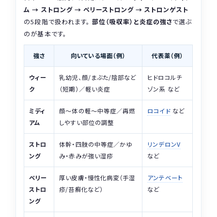
ム → ストロング → ベリーストロング → ストロンゲスト
の5段階で扱われます。
部位（吸収率）と炎症の強さ
で選ぶ
のが基本です。
強さ
向いている場面（例）
代表薬（例）
ウィー
乳幼児、顔/まぶた/陰部など
ヒドロコルチ
ク
（短期）／軽い炎症
ゾン系 など
ミディ
顔〜体の軽〜中等症／再燃
ロコイド
など
アム
しやすい部位の調整
ストロ
体幹・四肢の中等症／かゆ
リンデロンV
ング
み・赤みが強い湿疹
など
ベリー
厚い皮膚・慢性化病変（手湿
アンテベート
ストロ
疹/苔癬化など）
など
ング