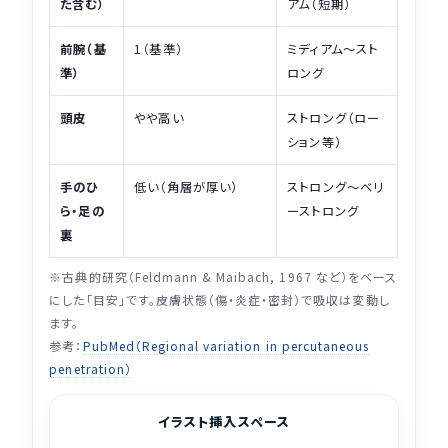
た含む）
アム（短期）
前腕（基
1（基準）
ミディアム〜スト
準）
ロング
頭皮
やや高い
ストロング（ロー
ション等）
手のひ
低い（角層が厚い）
ストロング〜ベリ
ら・足の
ーストロング
裏
※古典的研究（Feldmann & Maibach, 1967 など）をベース
にした「目安」です。皮膚状態（傷・炎症・密封）で吸収は変動し
ます。
参考：
PubMed（Regional variation in percutaneous
penetration）
イラスト挿入スペース