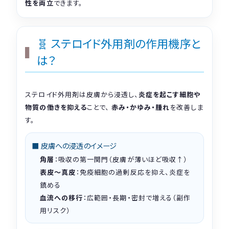
性を両立
できます。
🧬 ステロイド外用剤の作用機序と
は？
ステロイド外用剤は皮膚から浸透し、
炎症を起こす細胞や
物質の働きを抑える
ことで、
赤み・かゆみ・腫れ
を改善しま
す。
■ 皮膚への浸透のイメージ
角層
：吸収の第一関門（皮膚が薄いほど吸収↑）
表皮〜真皮
：免疫細胞の過剰反応を抑え、炎症を
鎮める
血流への移行
：広範囲・長期・密封で増える（副作
用リスク）