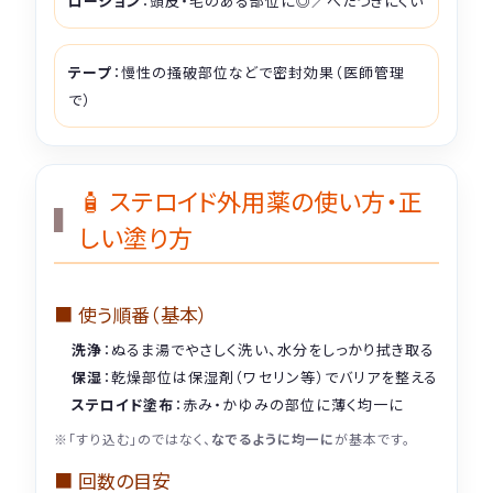
ローション
：頭皮・毛のある部位に◎／べたつきにくい
テープ
：慢性の掻破部位などで密封効果（医師管理
で）
🧴 ステロイド外用薬の使い方・正
しい塗り方
■ 使う順番（基本）
洗浄
：ぬるま湯でやさしく洗い、水分をしっかり拭き取る
保湿
：乾燥部位は保湿剤（ワセリン等）でバリアを整える
ステロイド塗布
：赤み・かゆみの部位に薄く均一に
※「すり込む」のではなく、
なでるように均一に
が基本です。
■ 回数の目安