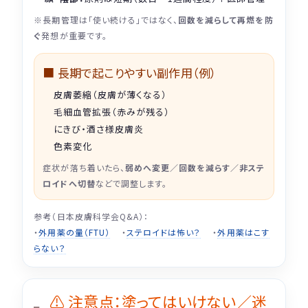
※長期管理は「使い続ける」ではなく、
回数を減らして再燃を防
ぐ
発想が重要です。
■ 長期で起こりやすい副作用（例）
皮膚萎縮（皮膚が薄くなる）
毛細血管拡張（赤みが残る）
にきび・酒さ様皮膚炎
色素変化
症状が落ち着いたら、
弱めへ変更／回数を減らす／非ステ
ロイドへ切替
などで調整します。
参考（日本皮膚科学会Q&A）：
・
外用薬の量（FTU）
・
ステロイドは怖い？
・
外用薬はこす
らない？
⚠️ 注意点：塗ってはいけない／迷