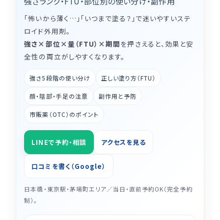
強さランク・FTU・部位別の使い分け・副作用
「怖いから薄く…」「いつまで塗る？」で迷いやすいステ
ロイド外用剤。
強さ×部位×量（FTU）×期間
を押さえると、効果と安
全性の両立がしやすくなります。
強さ5段階の使い分け
正しい塗り方（FTU）
顔・陰部・手足の注意
副作用と予防
市販薬（OTC）のポイント
LINEで予約・相談
アクセスを見る
口コミを書く（Google）
日本橋・東京駅・茅場町エリア／当日・直前予約OK（完全予約
制）。