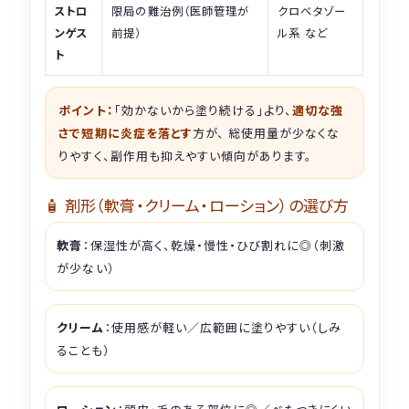
ストロ
限局の難治例（医師管理が
クロベタゾー
ンゲス
前提）
ル系 など
ト
ポイント：
「効かないから塗り続ける」より、
適切な強
さで短期に炎症を落とす
方が、 総使用量が少なくな
りやすく、副作用も抑えやすい傾向があります。
🧴 剤形（軟膏・クリーム・ローション）の選び方
軟膏
：保湿性が高く、乾燥・慢性・ひび割れに◎（刺激
が少ない）
クリーム
：使用感が軽い／広範囲に塗りやすい（しみ
ることも）