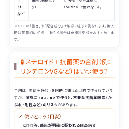
トf
り）
routine で使わない）。
など
※OTCの「強さ」や「配合成分」は製品・剤形で異なります。購入
時は薬剤師に相談し、長引く場合は皮膚科受診をおすすめしま
す。
🧪 ステロイド＋抗菌薬の合剤（例：
リンデロンVGなど）はいつ使う？
合剤は「炎症＋感染」を同時に抑える目的で作られていま
すが、
湿疹に routine で使うと、不要な抗菌薬曝露（か
ぶれ・耐性など）のリスク
があります。
📌 使いどころ（目安）
とびひ等、
感染が明確に疑われる
限局病変