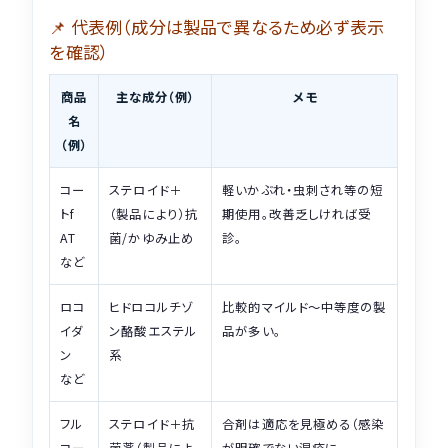
📌 代表例（成分は製品で異なるため必ず表示
を確認）
商品
主な成分（例）
メモ
名
（例）
コー
ステロイド＋
軽いかぶれ・虫刺され等の短
トf
（製品により）抗
期使用。改善乏しければ受
AT
菌/かゆみ止め
診。
など
ロコ
ヒドロコルチゾ
比較的マイルド〜中等度の製
イダ
ン酪酸エステル
品が多い。
ン
系
など
フル
ステロイド＋抗
合剤は適応を見極める（感染
コー
菌薬（製品によ
が明確でない湿疹に