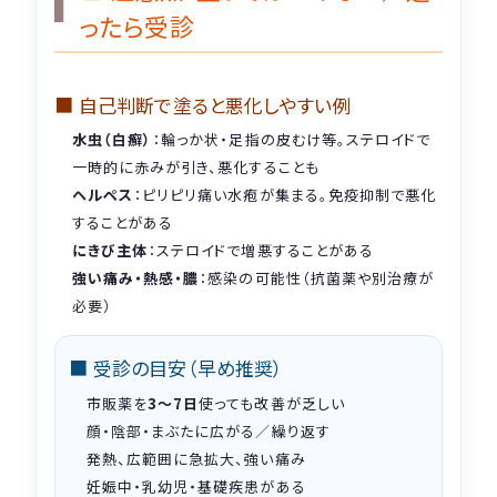
ったら受診
■ 自己判断で塗ると悪化しやすい例
水虫（白癬）
：輪っか状・足指の皮むけ等。ステロイドで
一時的に赤みが引き、悪化することも
ヘルペス
：ピリピリ痛い水疱が集まる。免疫抑制で悪化
することがある
にきび主体
：ステロイドで増悪することがある
強い痛み・熱感・膿
：感染の可能性（抗菌薬や別治療が
必要）
■ 受診の目安（早め推奨）
市販薬を
3〜7日
使っても改善が乏しい
顔・陰部・まぶたに広がる／繰り返す
発熱、広範囲に急拡大、強い痛み
妊娠中・乳幼児・基礎疾患がある