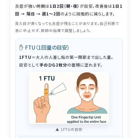
炎症が強い時期は
1日2回（朝・夜）
が目安。改善後は
1日1
回 → 隔日 → 週1〜2回
のように段階的に減らします。
見た目が良くなっても炎症が残ることがあります。自己判断で
急に中止せず、医師の指導で調整しましょう。
✋ FTU（1回量の目安）
1FTU
＝大人の人差し指の第一関節まで出した量。
目安として
手のひら2枚分
の面積に塗れます。
▲ 1FTUの目安