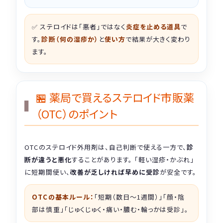
✅ ステロイドは「悪者」ではなく
炎症を止める道具
で
す。
診断（何の湿疹か）
と
使い方
で結果が大きく変わり
ます。
🏪 薬局で買えるステロイド市販薬
（OTC）のポイント
OTCのステロイド外用剤は、自己判断で使える一方で、
診
断が違うと悪化
することがあります。 「軽い湿疹・かぶれ」
に短期間使い、
改善が乏しければ早めに受診
が安全です。
OTCの基本ルール：
「短期（数日〜1週間）」「顔・陰
部は慎重」「じゅくじゅく・痛い・膿む・輪っかは受診」。