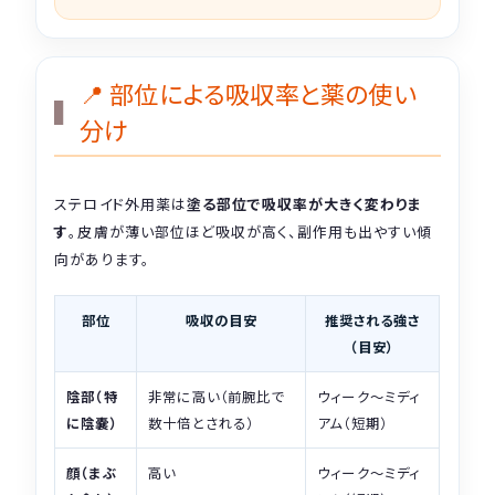
📍 部位による吸収率と薬の使い
分け
ステロイド外用薬は
塗る部位で吸収率が大きく変わりま
す
。皮膚が薄い部位ほど吸収が高く、副作用も出やすい傾
向があります。
部位
吸収の目安
推奨される強さ
（目安）
陰部（特
非常に高い（前腕比で
ウィーク〜ミディ
に陰嚢）
数十倍とされる）
アム（短期）
顔（まぶ
高い
ウィーク〜ミディ