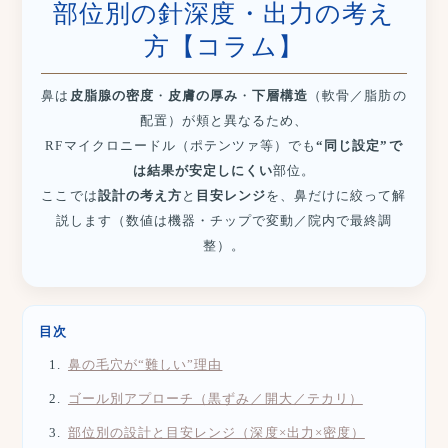
部位別の針深度・出力の考え
方【コラム】
鼻は
皮脂腺の密度
・
皮膚の厚み
・
下層構造
（軟骨／脂肪の
配置）が頬と異なるため、
RFマイクロニードル（ポテンツァ等）でも
“同じ設定”で
は結果が安定しにくい
部位。
ここでは
設計の考え方
と
目安レンジ
を、鼻だけに絞って解
説します（数値は機器・チップで変動／院内で最終調
整）。
目次
鼻の毛穴が“難しい”理由
ゴール別アプローチ（黒ずみ／開大／テカリ）
部位別の設計と目安レンジ（深度×出力×密度）