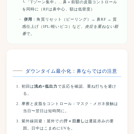
└ 「Tゾーン集中」…鼻＋前額の皮脂コントロール
を同時に（RFは鼻中心、額は低密度）
併用
：角質リセット（ピーリング）→ 鼻RF → 質
感仕上げ（IPL/軽いピコ）など、
炎症を重ねない順
番
で。
ダウンタイム最小化：鼻ならではの注意
初回は
浅め×低出力
で反応を確認、重ね打ちを避け
る。
摩擦と皮脂をコントロール：マスク・メガネ接触は
当日〜翌日は短時間に。
紫外線回避：屋外での
汗＋日差し
は遷延赤みの要
因。日中はこまめにUVを。