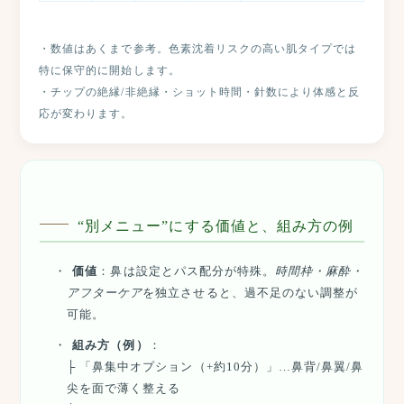
・数値はあくまで参考。色素沈着リスクの高い肌タイプでは
特に保守的に開始します。
・チップの絶縁/非絶縁・ショット時間・針数により体感と反
応が変わります。
“別メニュー”にする価値と、組み方の例
価値
：鼻は設定とパス配分が特殊。
時間枠・麻酔・
アフターケア
を独立させると、過不足のない調整が
可能。
組み方（例）
：
├ 「鼻集中オプション（+約10分）」…鼻背/鼻翼/鼻
尖を面で薄く整える