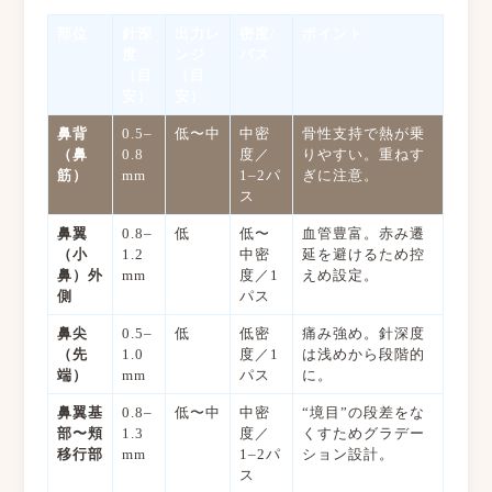
部位
針深
出力レ
密度/
ポイント
度
ンジ
パス
（目
（目
安）
安）
鼻背
0.5–
低〜中
中密
骨性支持で熱が乗
（鼻
0.8
度／
りやすい。重ねす
筋）
mm
1–2パ
ぎに注意。
ス
鼻翼
0.8–
低
低〜
血管豊富。赤み遷
（小
1.2
中密
延を避けるため控
鼻）外
mm
度／1
えめ設定。
側
パス
鼻尖
0.5–
低
低密
痛み強め。針深度
（先
1.0
度／1
は浅めから段階的
端）
mm
パス
に。
鼻翼基
0.8–
低〜中
中密
“境目”の段差をな
部〜頬
1.3
度／
くすためグラデー
移行部
mm
1–2パ
ション設計。
ス