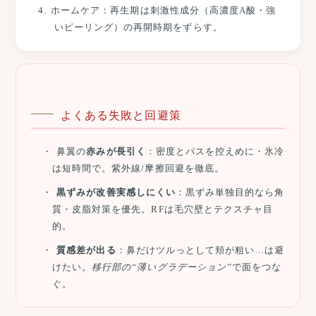
ホームケア：再生期は刺激性成分（高濃度A酸・強
いピーリング）の再開時期をずらす。
よくある失敗と回避策
鼻翼の
赤みが長引く
：密度とパスを控えめに・氷冷
は短時間で。紫外線/摩擦回避を徹底。
黒ずみが改善実感しにくい
：黒ずみ単独目的なら角
質・皮脂対策を優先。RFは毛穴壁とテクスチャ目
的。
質感差が出る
：鼻だけツルっとして頬が粗い…は避
けたい。
移行部の“薄いグラデーション”
で面をつな
ぐ。