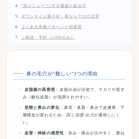
“別メニュー”にする価値と組み方
ダウンタイム最小化：鼻ならではの注意
よくある失敗パターンと回避策
ご相談・予約（LINEのみ）
鼻の毛穴が“難しい”3つの理由
皮脂腺の高密度
：皮脂分泌が活発で、テカリや黒ず
み（酸化皮脂）が強調されやすい。
形態と厚みの変化
：鼻背・鼻翼・鼻尖で皮膚厚・下
層構造が変わるため、
同じ深度/出力
が通用しにく
い。
血管・神経の感受性
：赤み・痛みが出やすく、重ね