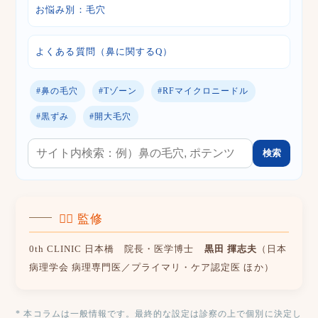
お悩み別：毛穴
よくある質問（鼻に関するQ）
#鼻の毛穴
#Tゾーン
#RFマイクロニードル
#黒ずみ
#開大毛穴
検索
👨‍⚕️ 監修
0th CLINIC 日本橋 院長・医学博士
黒田 揮志夫
（日本
病理学会 病理専門医／プライマリ・ケア認定医 ほか）
* 本コラムは一般情報です。最終的な設定は診察の上で個別に決定し