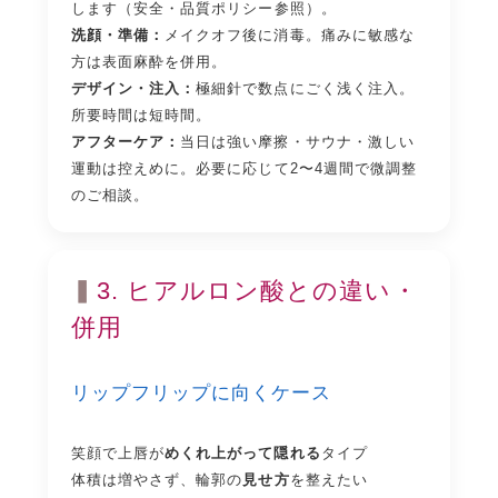
します（
安全・品質ポリシー
参照）。
洗顔・準備：
メイクオフ後に消毒。痛みに敏感な
方は表面麻酔を併用。
デザイン・注入：
極細針で数点にごく浅く注入。
所要時間は短時間。
アフターケア：
当日は強い摩擦・サウナ・激しい
運動は控えめに。必要に応じて2〜4週間で微調整
のご相談。
3. ヒアルロン酸との違い・
併用
リップフリップに向くケース
笑顔で上唇が
めくれ上がって隠れる
タイプ
体積は増やさず、輪郭の
見せ方
を整えたい