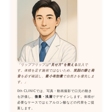
「リップフリップは
“見せ方”を整える
注入で
す。体積を足す施術ではないため、
笑顔の癖と発
音
を必ず確認し、
最小有効量
で自然さを優先しま
す。」
0th CLINICでは、写真・動画撮影で口元の動き
を評価し、
微量・浅層
でデザインします。体積が
必要なケースではヒアルロン酸などの代替をご提
案します。