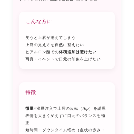
こんな方に
笑うと上唇が消えてしまう
上唇の見え方を自然に整えたい
ヒアルロン酸での
体積追加は避けたい
写真・イベントで口元の印象を上げたい
特徴
微量
×浅層注入で上唇の反転（
flip
）を誘導
表情を大きく変えずに口元のバランスを補
正
短時間・ダウンタイム軽め（点状の赤み・