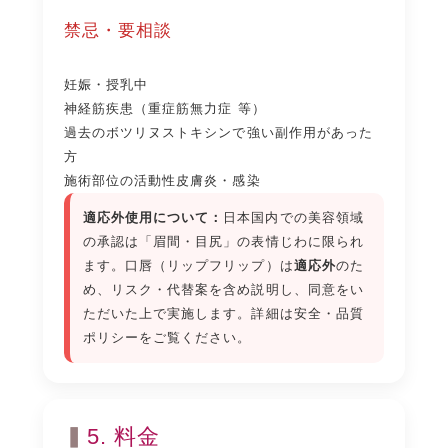
禁忌・要相談
妊娠・授乳中
神経筋疾患（重症筋無力症 等）
過去のボツリヌストキシンで強い副作用があった
方
施術部位の活動性皮膚炎・感染
適応外使用について：
日本国内での美容領域
の承認は「眉間・目尻」の表情じわに限られ
ます。口唇（リップフリップ）は
適応外
のた
め、リスク・代替案を含め説明し、同意をい
ただいた上で実施します。詳細は
安全・品質
ポリシー
をご覧ください。
5. 料金