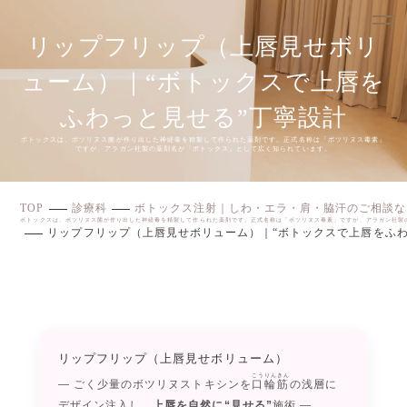
リップフリップ（上唇見せボリ
ューム）｜“ボトックスで上唇を
ふわっと見せる”丁寧設計
ボトックスは、ボツリヌス菌が作り出した神経毒を精製して作られた薬剤です。正式名称は「ボツリヌス毒素」
ですが、アラガン社製の薬剤名が「ボトックス」として広く知られています。
TOP
診療科
ボトックス注射｜しわ・エラ・肩・脇汗のご相談な
ボトックスは、ボツリヌス菌が作り出した神経毒を精製して作られた薬剤です。正式名称は「ボツリヌス毒素」ですが、アラガン社製
リップフリップ（上唇見せボリューム）｜“ボトックスで上唇をふわ
リップフリップ（上唇見せボリューム）
こうりんきん
— ごく少量のボツリヌストキシンを
口輪筋
の浅層に
デザイン注入し、
上唇を自然に“見せる”
施術 —