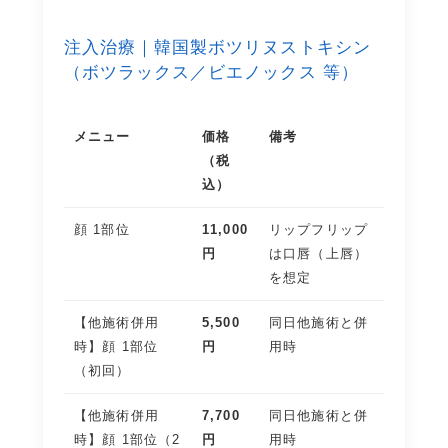
注入治療｜韓国製ボツリヌストキシン
（ボツラックス／ビエノックス 等）
メニュー
価格
備考
（税
込）
顔 1部位
11,000
リップフリップ
円
は口唇（上唇）
を想定
【他施術併用
5,500
同日他施術と併
時】顔 1部位
円
用時
（初回）
【他施術併用
7,700
同日他施術と併
時】顔 1部位（2
円
用時