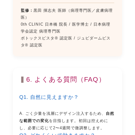
監修：
黒田 揮志夫 医師（病理専門医／皮膚病理
医）
0th CLINIC 日本橋 院長 / 医学博士 / 日本病理
学会認定 病理専門医
ボトックスビスタ® 認定医 / ジュビダームビス
タ® 認定医
6. よくある質問（FAQ）
Q1. 自然に見えますか？
A. ごく少量を浅層にデザイン注入するため、
自然
な範囲での変化
を目指します。初回は控えめに
し、必要に応じて2〜4週間で微調整します。