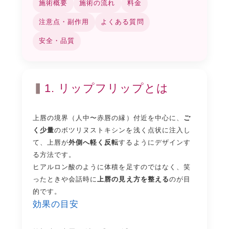
施術概要
施術の流れ
料金
注意点・副作用
よくある質問
安全・品質
1. リップフリップとは
上唇の境界（人中〜赤唇の縁）付近を中心に、
ご
く少量
のボツリヌストキシンを浅く点状に注入し
て、上唇が
外側へ軽く反転
するようにデザインす
る方法です。
ヒアルロン酸のように体積を足すのではなく、笑
ったときや会話時に
上唇の見え方を整える
のが目
的です。
効果の目安