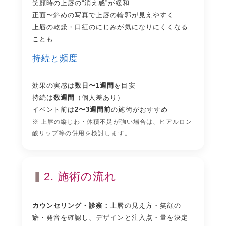
笑顔時の上唇の“消え感”が緩和
正面〜斜めの写真で上唇の輪郭が見えやすく
上唇の乾燥・口紅のにじみが気になりにくくなる
ことも
持続と頻度
効果の実感は
数日〜1週間
を目安
持続は
数週間
（個人差あり）
イベント前は
2〜3週間前
の施術がおすすめ
※ 上唇の縦じわ・体積不足が強い場合は、
ヒアルロン
酸リップ
等の併用を検討します。
2. 施術の流れ
カウンセリング・診察：
上唇の見え方・笑顔の
癖・発音を確認し、デザインと注入点・量を決定