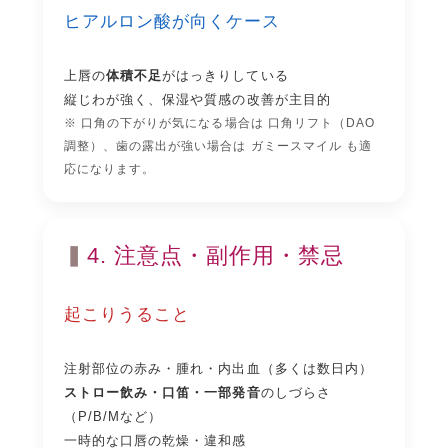
ヒアルロン酸が向くケース
上唇の
体積不足
がはっきりしている
縦じわが強く、保湿や質感の改善が主目的
※ 口角の下がりが気になる場合は
口角リフト（DAO
調整）
、歯の露出が強い場合は
ガミースマイル
も適
応になります。
4. 注意点・副作用・禁忌
起こりうること
注射部位の赤み・腫れ・内出血（多くは数日内）
ストロー飲み・口笛・一部発音
のしづらさ
（P/B/Mなど）
一時的な口唇の乾燥・違和感