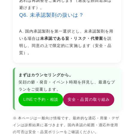
あれば再調整をご案内します（過度な頻回追加は
避けます）。
Q6. 未承認製剤の扱いは？
A. 国内承認製剤を第一選択とし、未承認製剤を用
いる場合は
未承認である旨・リスク・代替案
を説
明し、同意の上で限定的に実施します（
安全・品
質
）。
まずはカウンセリングから。
笑顔の癖・発音・イベント時期を拝見し、最適なプ
ランをご提案します。
LINEで予約・相談
安全・品質の取り組み
※ 本ページは一般向け情報です。最終的な適応・用量・デザ
インは診察結果に基づきます。国内承認の範囲・適応外使用
の可否は
安全・品質ポリシー
をご確認ください。