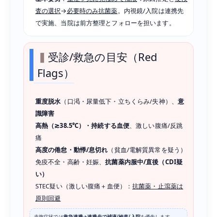
査の選択
→
必要時のみ抗菌薬
。内視鏡/入院は連携先
で実施、当院は前方整理とフォローを担います。
受診/救急の目安（Red
Flags）
重度脱水
（口渇・尿量低下・立ちくらみ/失神）、
意
識障害
高熱（≳38.5℃）・持続する血便
、激しい腹痛/反跳
痛
高度の倦怠・動悸/息切れ
（貧血/電解質異常を疑う）
免疫不全・高齢・妊娠、
抗菌薬内服中/直後（CDI疑
い）
STEC疑い（激しい腹痛＋血便）：
抗菌薬・止瀉薬は
原則回避
赤旗症状では
救急連携→連携先で補液/検査/入院
を優先します。