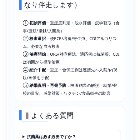
なり伴走します）
①
初診評価
：重症度判定・脱水評価・疫学聴取（食
事/渡航/接触/抗菌薬）
②
検査選択
：便PCR/培養/寄生虫、CDIアルゴリズ
ム、必要な血液検査
③
治療開始
：ORS/対症療法、適応例に抗菌薬、CDI
は初回から標準治療
④
紹介手配
：重症・合併症例は連携先へ入院/内視
鏡/画像を手配
⑤
結果説明・再発予防
：検査結果の解説、就業/登
校の目安、感染対策・ワクチン/食品衛生の助言
よくある質問
抗菌薬は必ず必要ですか？