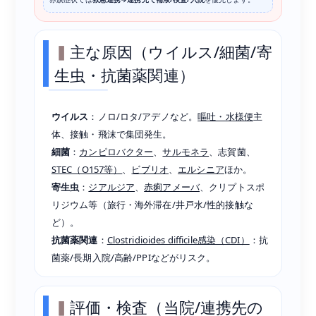
主な原因（ウイルス/細菌/寄
生虫・抗菌薬関連）
ウイルス
：ノロ/ロタ/アデノなど。
嘔吐・水様便
主
体、接触・飛沫で集団発生。
細菌
：
カンピロバクター
、
サルモネラ
、志賀菌、
STEC（O157等）
、
ビブリオ
、
エルシニア
ほか。
寄生虫
：
ジアルジア
、
赤痢アメーバ
、クリプトスポ
リジウム等（旅行・海外滞在/井戸水/性的接触な
ど）。
抗菌薬関連
：
Clostridioides difficile感染（CDI）
：抗
菌薬/長期入院/高齢/PPIなどがリスク。
評価・検査（当院/連携先の