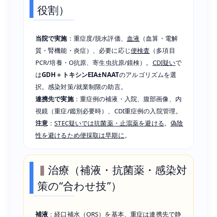
役割）
当院で実施
：重症度/脱水評価、
血液
（血算・電解
質・腎機能・炎症）、必要に応じ
便検査
（多項目
PCR/培養・O抗原、寄生虫抗原/鏡検）。
CDI疑い
で
は
GDH＋トキシンEIA±NAAT
のアルゴリズムを選
択。感染対策/就業制限の助言。
連携先で実施
：重症例の補液・入院、腹部画像、内
視鏡（重症/鑑別必要時）、CDI重症例の入院管理。
注意
：
STEC疑いでは抗菌薬・止瀉薬を避ける
。
偽陰
性を避けるため便採取は早期に
。
治療（補液・抗菌薬・感染対
策の“合わせ技”）
補液
：
経口補水（ORS）
を基本、重症は連携先で静