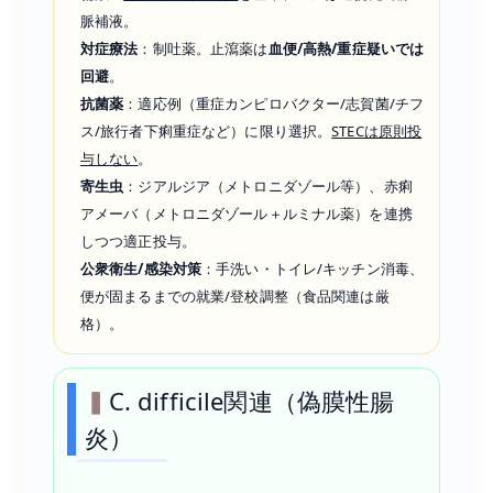
脈補液。
対症療法
：制吐薬。止瀉薬は
血便/高熱/重症疑いでは
回避
。
抗菌薬
：適応例（重症カンピロバクター/志賀菌/チフ
ス/旅行者下痢重症など）に限り選択。
STECは原則投
与しない
。
寄生虫
：ジアルジア（メトロニダゾール等）、赤痢
アメーバ（メトロニダゾール＋ルミナル薬）を連携
しつつ適正投与。
公衆衛生/感染対策
：手洗い・トイレ/キッチン消毒、
便が固まるまでの就業/登校調整（食品関連は厳
格）。
C. difficile関連（偽膜性腸
炎）