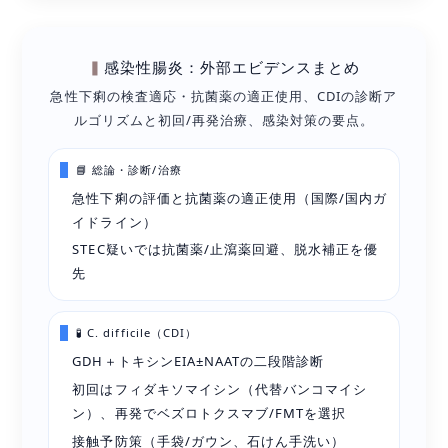
感染性腸炎：外部エビデンスまとめ
急性下痢の検査適応・抗菌薬の適正使用、CDIの診断ア
ルゴリズムと初回/再発治療、感染対策の要点。
📘 総論・診断/治療
急性下痢の評価と抗菌薬の適正使用（国際/国内ガ
イドライン）
STEC疑いでは抗菌薬/止瀉薬回避、脱水補正を優
先
🧪 C. difficile（CDI）
GDH＋トキシンEIA±NAATの二段階診断
初回はフィダキソマイシン（代替バンコマイシ
ン）、再発でベズロトクスマブ/FMTを選択
接触予防策（手袋/ガウン、石けん手洗い）