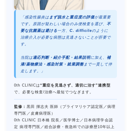
「感染性腸炎は
まず脱水と重症度の評価
が最重要
です。原因が疑わしい場合のみ便検査を選び、
不
要な抗菌薬は避ける
一方、
C. difficile
のように
治療介入が必要な病態は見逃さないことが肝要で
す。
当院は
適応判断・紹介手配・結果説明
に加え、
補
液/薬物療法・感染対策・就業調整
まで一貫して伴
走します。」
0th CLINICは
“重症を見逃さず、適切に治す”連携型
で、必要な検査/治療へ最短でつなぎます。
監修：
黒田 揮志夫 医師（プライマリケア認定医／病理
専門医／皮膚病理医）
0th CLINIC 日本橋 院長／医学博士／日本病理学会認
定 病理専門医／総合診療・救急科での診療歴10年以上