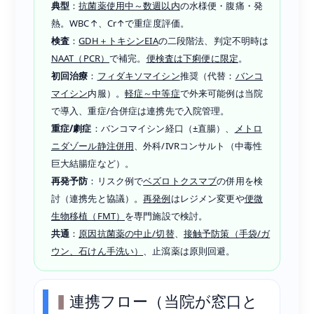
典型
：
抗菌薬使用中～数週以内
の水様便・腹痛・発
熱。WBC↑、Cr↑で重症度評価。
検査
：
GDH＋トキシンEIA
の二段階法、判定不明時は
NAAT（PCR）
で補完。
便検査は下痢便に限定
。
初回治療
：
フィダキソマイシン
推奨（代替：
バンコ
マイシン
内服）。
軽症～中等症
で外来可能例は当院
で導入、重症/合併症は連携先で入院管理。
重症/劇症
：バンコマイシン経口（±直腸）、
メトロ
ニダゾール静注併用
、外科/IVRコンサルト（中毒性
巨大結腸症など）。
再発予防
：リスク例で
ベズロトクスマブ
の併用を検
討（連携先と協議）。
再発例
はレジメン変更や
便微
生物移植（FMT）
を専門施設で検討。
共通
：
原因抗菌薬の中止/切替
、
接触予防策（手袋/ガ
ウン、石けん手洗い）
、止瀉薬は原則回避。
連携フロー（当院が窓口と