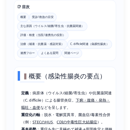
📑 目次
概要
受診/救急の目安
主な原因（ウイルス/細菌/寄生虫・抗菌薬関連）
評価・検査（当院/連携先の役割）
治療（補液・抗菌薬・感染対策）
C. difficile関連（偽膜性腸炎）
連携フロー
よくある質問
関連ページ
概要（感染性腸炎の要点）
定義
：病原体（ウイルス/細菌/寄生虫）や抗菌薬関連
（C. difficile）による腸管炎症。
下痢・腹痛・発熱・
嘔吐・血便
などを呈します。
重症化の軸
：脱水・電解質異常、菌血症/毒素性合併
（例：
STECのHUS
、
CDIの中毒性巨大結腸症
）。
基本姿勢
：
重症を先に見極めて補液
→原因推定と
便検