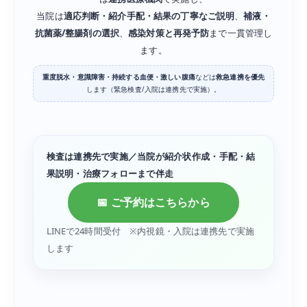
当院は
適応判断・紹介手配・結果の丁寧なご説明
、
補液・
抗菌薬/整腸剤の選択
、
感染対策と再発予防
まで一貫管理し
ます。
重度脱水・意識障害・持続する血便・激しい腹痛
などは
救急連携を優先
します（緊急検査/入院は連携先で実施）。
検査は連携先で実施／当院が紹介状作成・手配・結
果説明・治療フォローまで伴走
📅 ご予約はこちらから
LINEで24時間受付 ※内視鏡・入院は連携先で実施
します