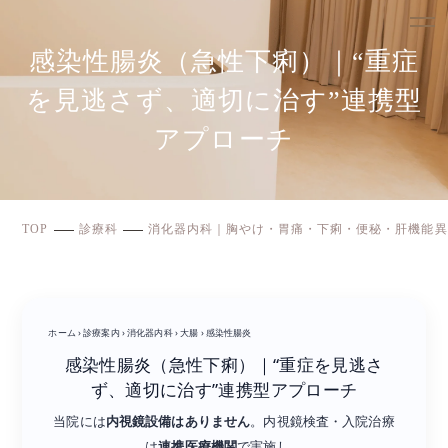
感染性腸炎（急性下痢）｜“重症
を見逃さず、適切に治す”連携型
アプローチ
TOP
診療科
消化器内科｜胸やけ・胃痛・下痢・便秘・肝機能異
ホーム
›
診療案内
›
消化器内科
›
大腸
›
感染性腸炎
感染性腸炎（急性下痢）｜“重症を見逃さ
ず、適切に治す”連携型アプローチ
当院には
内視鏡設備はありません
。内視鏡検査・入院治療
は
連携医療機関
で実施し、