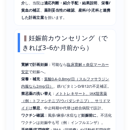
介
し、当院は
適応判断・紹介手配・結果説明
、
栄養/
貧血の補正
、
薬剤妥当性の確認
、
産科/小児科と連携
した計画立案
を担います。
妊娠前カウンセリング（で
きれば3–6か月前から）
寛解で計画妊娠
：可能なら
臨床寛解＋炎症マーカー
安定
で妊娠へ。
栄養・補充
：
葉酸0.4–0.8mg/日（スルファサラジン
内服なら2mg/日）
、鉄/ビタミンD/B12の不足補正。
禁忌薬の洗い替え
：
メトトレキサート、JAK阻害薬
（例：トファシチニブ/ウパダシチニブ）、サリドマ
イド
は
禁忌
。中止時期や代替は総合病院で設計。
ワクチン確認
：風疹/麻疹/水痘など
妊娠前に
。不活化
ワクチンは妊娠中も可（例：インフルエンザ）。
手術歴/肛門病変
：IPAA（回腸嚢）や活動性肛門病変