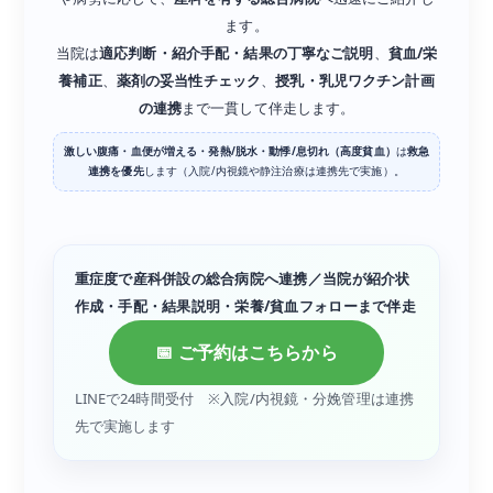
ます。
当院は
適応判断・紹介手配・結果の丁寧なご説明
、
貧血/栄
養補正
、
薬剤の妥当性チェック
、
授乳・乳児ワクチン計画
の連携
まで一貫して伴走します。
激しい腹痛・血便が増える・発熱/脱水・動悸/息切れ（高度貧血）
は
救急
連携を優先
します（入院/内視鏡や静注治療は連携先で実施）。
重症度で産科併設の総合病院へ連携／当院が紹介状
作成・手配・結果説明・栄養/貧血フォローまで伴走
📅 ご予約はこちらから
LINEで24時間受付 ※入院/内視鏡・分娩管理は連携
先で実施します