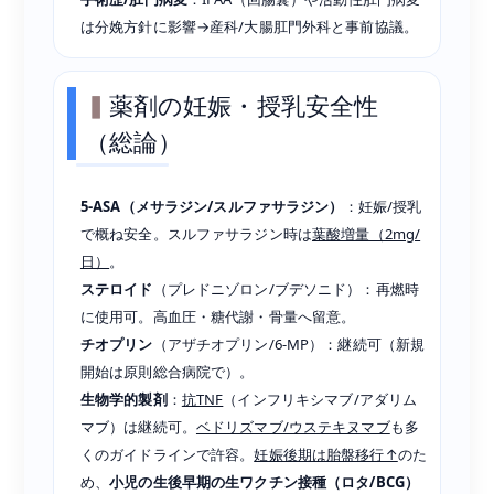
は分娩方針に影響→産科/大腸肛門外科と事前協議。
薬剤の妊娠・授乳安全性
（総論）
5-ASA（メサラジン/スルファサラジン）
：妊娠/授乳
で概ね安全。スルファサラジン時は
葉酸増量（2mg/
日）
。
ステロイド
（プレドニゾロン/ブデソニド）：再燃時
に使用可。高血圧・糖代謝・骨量へ留意。
チオプリン
（アザチオプリン/6-MP）：継続可（新規
開始は原則総合病院で）。
生物学的製剤
：
抗TNF
（インフリキシマブ/アダリム
マブ）は継続可。
ベドリズマブ/ウステキヌマブ
も多
くのガイドラインで許容。
妊娠後期は胎盤移行↑
のた
め、
小児の生後早期の生ワクチン接種（ロタ/BCG）