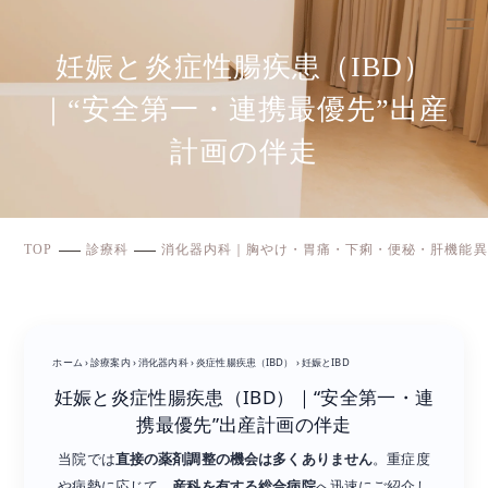
妊娠と炎症性腸疾患（IBD）
｜“安全第一・連携最優先”出産
計画の伴走
TOP
診療科
消化器内科｜胸やけ・胃痛・下痢・便秘・肝機能異
ホーム
›
診療案内
›
消化器内科
›
炎症性腸疾患（IBD）
›
妊娠とIBD
妊娠と炎症性腸疾患（IBD）｜“安全第一・連
携最優先”出産計画の伴走
当院では
直接の薬剤調整の機会は多くありません
。重症度
や病勢に応じて、
産科を有する総合病院
へ迅速にご紹介し