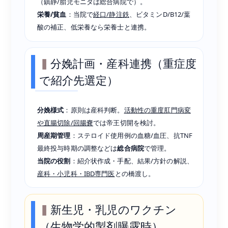
（鎮静/胎児モニタは総合病院で）。
栄養/貧血
：当院で
経口/静注鉄
、ビタミンD/B12/葉
酸の補正、低栄養なら栄養士と連携。
分娩計画・産科連携（重症度
で紹介先選定）
分娩様式
：原則は産科判断。
活動性の重度肛門病変
や直腸切除/回腸嚢
では帝王切開を検討。
周産期管理
：ステロイド使用例の血糖/血圧、抗TNF
最終投与時期の調整などは
総合病院
で管理。
当院の役割
：紹介状作成・手配、結果/方針の解説、
産科・小児科・IBD専門医
との橋渡し。
新生児・乳児のワクチン
（生物学的製剤曝露時）