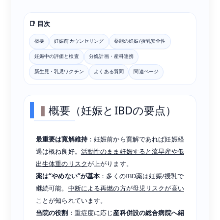
📑 目次
概要
妊娠前カウンセリング
薬剤の妊娠/授乳安全性
妊娠中の評価と検査
分娩計画・産科連携
新生児・乳児ワクチン
よくある質問
関連ページ
概要（妊娠とIBDの要点）
最重要は寛解維持
：妊娠前から寛解であれば妊娠経
過は概ね良好。
活動性のまま妊娠すると流早産や低
出生体重のリスク
が上がります。
薬は“やめない”が基本
：多くのIBD薬は妊娠/授乳で
継続可能。
中断による再燃の方が母児リスクが高い
ことが知られています。
当院の役割
：重症度に応じ
産科併設の総合病院へ紹