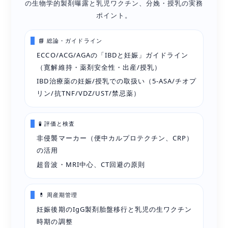
の生物学的製剤曝露と乳児ワクチン、分娩・授乳の実務
ポイント。
📘 総論・ガイドライン
ECCO/ACG/AGAの「IBDと妊娠」ガイドライン
（寛解維持・薬剤安全性・出産/授乳）
IBD治療薬の妊娠/授乳での取扱い（5-ASA/チオプ
リン/抗TNF/VDZ/UST/禁忌薬）
🧪 評価と検査
非侵襲マーカー（便中カルプロテクチン、CRP）
の活用
超音波・MRI中心、CT回避の原則
💊 周産期管理
妊娠後期のIgG製剤胎盤移行と乳児の生ワクチン
時期の調整