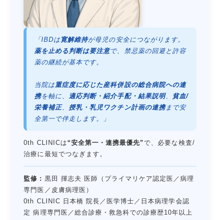
「IBDは
寛解維持
が母児の安全につながります。
薬を止める判断は要注意
で、禁忌薬の回避と許容
薬の継続が基本です。
当院は
重症度に応じた産科併設の総合病院への連
携
を軸に、
適応判断・紹介手配・結果説明
、
貧血/
栄養補正
、
授乳・乳児ワクチン計画の連携
まで安
全第一で伴走します。」
0th CLINICは
“安全第一・連携最優先”
で、必要な検査/
治療に最短でつなぎます。
監修：
黒田 揮志夫 医師（プライマリケア認定医／病理
専門医／皮膚病理医）
0th CLINIC 日本橋 院長／医学博士／日本病理学会認
定 病理専門医／総合診療・救急科での診療歴10年以上