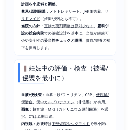
計画を小児科と調整
。
禁忌/原則回避
：
メトトレキサート、JAK阻害薬、サ
リドマイド
（妊娠/授乳とも不可）。
当院の方針
：
直接の薬剤調整は原則少なく
、
産科併
設の総合病院
での治療設計を基本に、当院が継続可
否や安全性の
妥当性チェックと説明
、貧血/栄養の補
正を担当します。
妊娠中の評価・検査（被曝/
侵襲を最小に）
血液/便検査
：血算・鉄/フェリチン、CRP、
便性状/
便潜血
、
便中カルプロテクチン
（非侵襲）が有用。
画像
：
超音波・MRI（ガドリニウム原則回避）
を選
択。CTは原則回避。
内視鏡
：必要時は
下部短縮やシグモイド
で最小限に