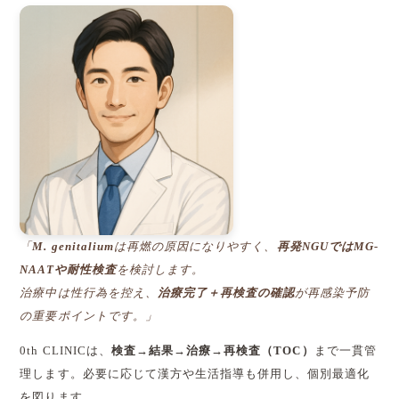
「
M. genitalium
は再燃の原因になりやすく、
再発NGUではMG-
NAATや耐性検査
を検討します。
治療中は性行為を控え、
治療完了＋再検査の確認
が再感染予防
の重要ポイントです。」
0th CLINICは、
検査→結果→治療→再検査（TOC）
まで一貫管
理します。必要に応じて漢方や生活指導も併用し、個別最適化
を図ります。