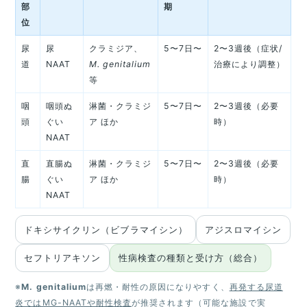
部
期
位
尿
尿
クラミジア、
5〜7日〜
2〜3週後（症状/
道
NAAT
M. genitalium
治療により調整）
等
咽
咽頭ぬ
淋菌・クラミジ
5〜7日〜
2〜3週後（必要
頭
ぐい
ア ほか
時）
NAAT
直
直腸ぬ
淋菌・クラミジ
5〜7日〜
2〜3週後（必要
腸
ぐい
ア ほか
時）
NAAT
ドキシサイクリン（ビブラマイシン）
アジスロマイシン
セフトリアキソン
性病検査の種類と受け方（総合）
※
M. genitalium
は再燃・耐性の原因になりやすく、
再発する尿道
炎ではMG-NAATや耐性検査
が推奨されます（可能な施設で実