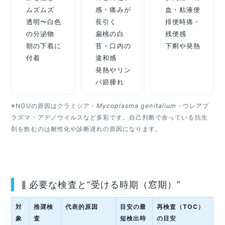
ムズムズ
感・痛みが
血・粘液便
透明〜白色
長引く
排便時痛・
の分泌物
扁桃の白
残便感
朝の下着に
苔・口内の
下痢や発熱
付着
違和感
発熱やリン
パ節腫れ
※NGUの原因はクラミジア・
Mycoplasma genitalium
・ウレアプ
ラズマ・アデノウイルスなど多彩です。自己判断で余っている抗生
剤を飲むのは耐性化や診断遅れの原因になります。
必要な検査と“受ける時期（窓期）”
対
推奨検
代表的原因
目安の最
再検査（TOC）
象
査
短検出時
の目安