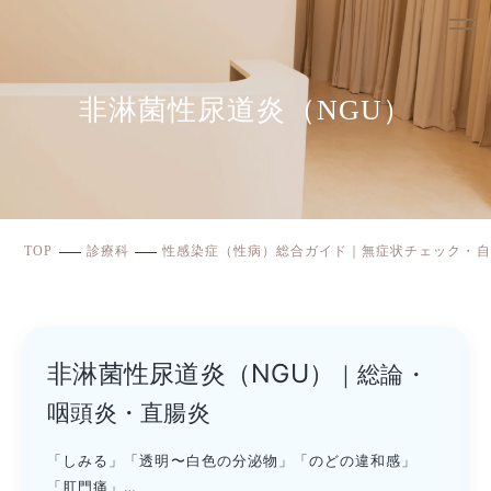
非淋菌性尿道炎（NGU）
TOP
診療科
性感染症（性病）総合ガイド｜無症状チェック・自
非淋菌性尿道炎（NGU）
｜総論・
咽頭炎・直腸炎
「しみる」「透明〜白色の分泌物」「のどの違和感」
「肛門痛」…