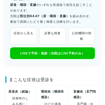
尿道・咽頭・直腸
のいずれも性感染で炎症を起こすこと
があります。
当院は
部位別NAAT（尿・咽頭・直腸）
を組み合わせ、
最短で原因にたどり着く検査と治療を行います。
症状から見る
必要な検査
公的機関の情
報
LINEで予約・相談（当院はLINE予約のみ）
こんな症状は受診を
尿道炎（総論）
咽頭炎（咽頭性
直腸炎（肛門性
感染）
感染）
排尿時のし
みる感じ・
のどの違和
肛門痛・出