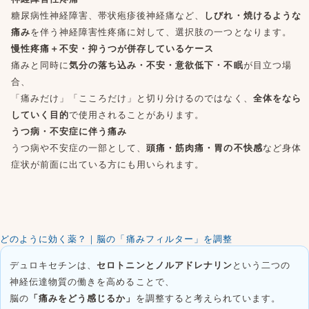
糖尿病性神経障害、帯状疱疹後神経痛など、
しびれ・焼けるような
痛み
を伴う神経障害性疼痛に対して、選択肢の一つとなります。
慢性疼痛＋不安・抑うつが併存しているケース
痛みと同時に
気分の落ち込み・不安・意欲低下・不眠
が目立つ場
合、
「痛みだけ」「こころだけ」と切り分けるのではなく、
全体をなら
していく目的
で使用されることがあります。
うつ病・不安症に伴う痛み
うつ病や不安症の一部として、
頭痛・筋肉痛・胃の不快感
など身体
症状が前面に出ている方にも用いられます。
どのように効く薬？｜脳の「痛みフィルター」を調整
デュロキセチンは、
セロトニンとノルアドレナリン
という二つの
神経伝達物質の働きを高めることで、
脳の
「痛みをどう感じるか」
を調整すると考えられています。