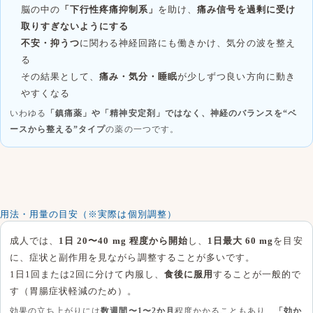
脳の中の
「下行性疼痛抑制系」
を助け、
痛み信号を過剰に受け
取りすぎないようにする
不安・抑うつ
に関わる神経回路にも働きかけ、気分の波を整え
る
その結果として、
痛み・気分・睡眠
が少しずつ良い方向に動き
やすくなる
いわゆる
「鎮痛薬」や「精神安定剤」ではなく、神経のバランスを“ベ
ースから整える”タイプ
の薬の一つです。
用法・用量の目安（※実際は個別調整）
成人では、
1日 20〜40 mg 程度から開始
し、
1日最大 60 mg
を目安
に、症状と副作用を見ながら調整することが多いです。
1日1回または2回に分けて内服し、
食後に服用
することが一般的で
す（胃腸症状軽減のため）。
効果の立ち上がりには
数週間〜1〜2か月
程度かかることもあり、
「効か