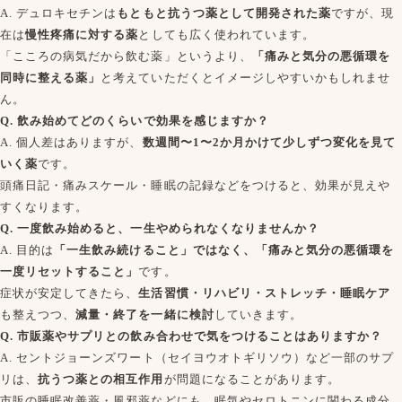
A. デュロキセチンは
もともと抗うつ薬として開発された薬
ですが、現
在は
慢性疼痛に対する薬
としても広く使われています。
「こころの病気だから飲む薬」というより、
「痛みと気分の悪循環を
同時に整える薬」
と考えていただくとイメージしやすいかもしれませ
ん。
Q. 飲み始めてどのくらいで効果を感じますか？
A. 個人差はありますが、
数週間〜1〜2か月かけて少しずつ変化を見て
いく薬
です。
頭痛日記・痛みスケール・睡眠の記録などをつけると、効果が見えや
すくなります。
Q. 一度飲み始めると、一生やめられなくなりませんか？
A. 目的は
「一生飲み続けること」ではなく、「痛みと気分の悪循環を
一度リセットすること」
です。
症状が安定してきたら、
生活習慣・リハビリ・ストレッチ・睡眠ケア
も整えつつ、
減量・終了を一緒に検討
していきます。
Q. 市販薬やサプリとの飲み合わせで気をつけることはありますか？
A. セントジョーンズワート（セイヨウオトギリソウ）など一部のサプ
リは、
抗うつ薬との相互作用
が問題になることがあります。
市販の睡眠改善薬・風邪薬などにも、眠気やセロトニンに関わる成分