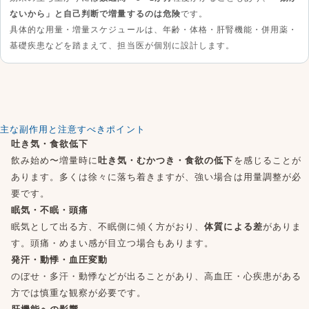
ないから」と自己判断で増量するのは危険
です。
具体的な用量・増量スケジュールは、年齢・体格・肝腎機能・併用薬・
基礎疾患などを踏まえて、担当医が個別に設計します。
主な副作用と注意すべきポイント
吐き気・食欲低下
飲み始め〜増量時に
吐き気・むかつき・食欲の低下
を感じることが
あります。多くは徐々に落ち着きますが、強い場合は用量調整が必
要です。
眠気・不眠・頭痛
眠気として出る方、不眠側に傾く方がおり、
体質による差
がありま
す。頭痛・めまい感が目立つ場合もあります。
発汗・動悸・血圧変動
のぼせ・多汗・動悸などが出ることがあり、高血圧・心疾患がある
方では慎重な観察が必要です。