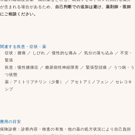
が含まれる場合があるため、
自己判断での追加は避け、薬剤師・医師
にご相談ください。
関連する疾患・症状・薬
症状：
腰痛
／
しびれ
／
慢性的な痛み
／
気分の落ち込み
／
不安・
緊張
疾患：
慢性腰痛症
／
糖尿病性神経障害
／
緊張型頭痛
／
うつ病・う
つ状態
薬：
アミトリプチリン（少量）
／
アセトアミノフェン
／
セレコキ
シブ
費用の目安
保険診療：診察内容・検査の有無・他の薬の処方状況により自己負担