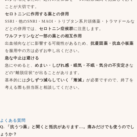
ことが大切です。
セロトニンに作用する薬との併用
SSRI・他のSNRI・MAOI・トリプタン系片頭痛薬・トラマドールな
どとの併用では、
セロトニン症候群
に注意します。
ワルファリンなど一部の薬との相互作用
出血傾向などに影響する可能性があるため、
抗凝固薬・抗血小板薬
を服用中の方は必ずお申し出ください。
急な中止は避ける
急にやめると、
めまい・しびれ感・眠気・不眠・気分の不安定さ
な
どの“離脱症状”が出ることがあります。
基本的には
少しずつ減らしていく「漸減」
が必要ですので、終了を
考える際も担当医と相談してください。
よくある質問
Q. 「抗うつ薬」と聞くと抵抗があります…。痛みだけでも使うのでし
ょうか？