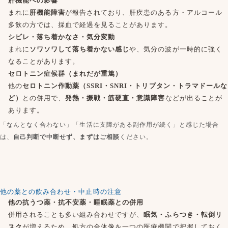
肝機能への影響
まれに
肝機能障害
が報告されており、肝疾患のある方・アルコール
多飲の方では、採血で経過を見ることがあります。
シビレ・落ち着かなさ・気分変動
まれに
ソワソワして落ち着かない感じ
や、気分の波が一時的に強く
なることがあります。
セロトニン症候群（まれだが重篤）
他の
セロトニン作動薬（SSRI・SNRI・トリプタン・トラマドールな
ど）
との併用で、
発熱・振戦・筋硬直・意識障害
などが出ることが
あります。
「なんとなく合わない」「生活に支障がある副作用が続く」と感じた場合
は、
自己判断で中断せず、まずはご相談
ください。
他の薬との飲み合わせ・中止時の注意
他の抗うつ薬・抗不安薬・睡眠薬との併用
併用されることも多い組み合わせですが、
眠気・ふらつき・転倒リ
スク
が増えるため、処方の全体像を一つの医療機関で把握しておく