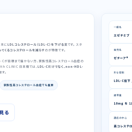
）
一般名
エゼチミブ
 主に
LDLコレステロール（LDL-C）を下げる
薬です。 スタ
ってくるコレステロールを減らす
のが特徴です。
販売名
ゼチーア®
DL-Cが目標まで届かない方、家族性高コレステロール血症の
 CLINIC 日本橋では、
LDL-Cだけでなく、non-HDL-
ます。
主な役割
LDL-C低
家族性高コレステロール血症でも重要
通常量
10mg を 
見る
適応の中心
高コレステロ