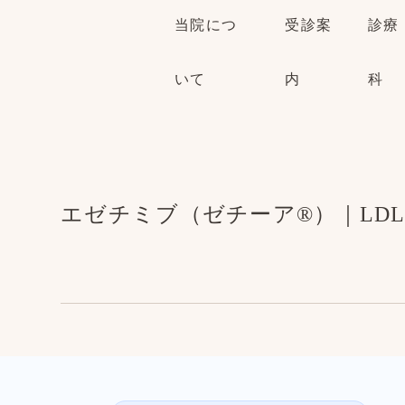
当院につ
受診案
診療
いて
内
科
エゼチミブ（ゼチーア®）｜LD