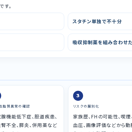
です。
スタチン単独で不十分
吸収抑制薬を組み合わせ
3
性脂質異常の確認
リスクの層別化
状腺機能低下症、胆道疾患、
家族歴、FHの可能性、喫煙
性腎不全、膵炎、併用薬など
血圧、画像評価などから動