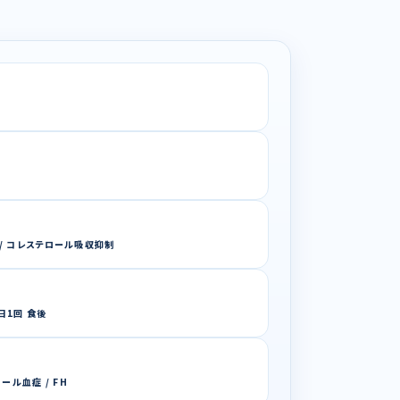
下 / コレステロール吸収抑制
1日1回 食後
ール血症 / FH