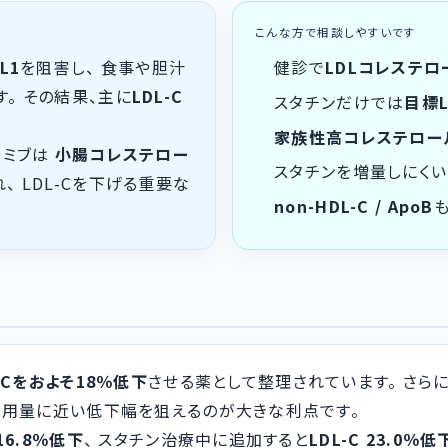
こんな方で相談しやすいです
L1
を阻害し、 食事や胆汁
健診で
LDLコレステロ
。 その結果、主に
LDL-C
スタチンだけでは
目標L
家族性高コレステロール
チミブは
小腸コレステロー
スタチンを増量しにく
、 LDL-Cを下げる重要な
non-HDL-C / ApoB
L-Cをおよそ18％低下
させる薬として整理されています。 さらに
高用量に近い低下幅を狙えるのが大きな利点です。
 16.8％低下
、 スタチン治療中に追加すると
LDL-C 23.0％低