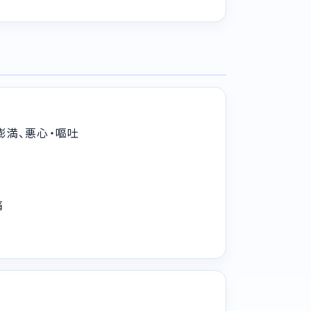
膨満、悪心・嘔吐
痛