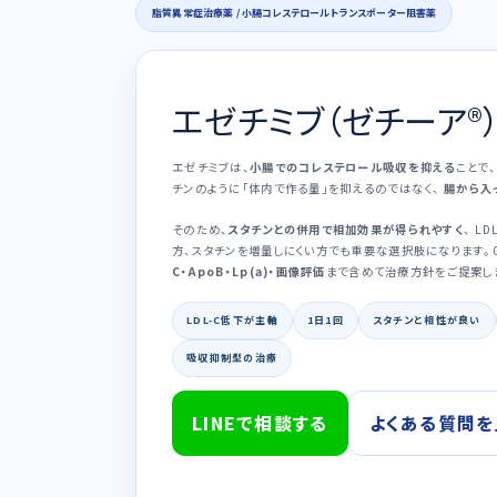
脂質異常症治療薬 / 小腸コレステロールトランスポーター阻害薬
エゼチミブ（ゼチーア®
エゼチミブは、
小腸でのコレステロール吸収を抑える
ことで、
チンのように「体内で作る量」を抑えるのではなく、
腸から入
そのため、
スタチンとの併用で相加効果が得られやすく
、 L
方、スタチンを増量しにくい方でも重要な選択肢になります。 0th
C・ApoB・Lp(a)・画像評価
まで含めて治療方針をご提案し
LDL-C低下が主軸
1日1回
スタチンと相性が良い
吸収抑制型の治療
LINEで相談する
よくある質問を