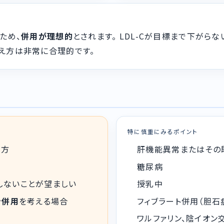
ため、
併用が理想的
とされます。 LDL-Cが目標まで下がら
え方は非常に合理的です。
特に慎重にみるポイント
る方
肝機能異常またはその
糖尿病
しないことが望ましい
授乳中
ン併用
を考える場合
フィブラート併用（胆石
ワルファリン、陰イオン