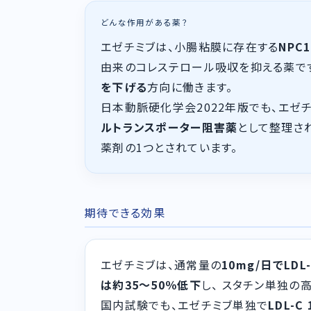
どんな作用がある薬？
エゼチミブは、小腸粘膜に存在する
NPC1
由来のコレステロール吸収を抑える薬です
を下げる
方向に働きます。
日本動脈硬化学会2022年版でも、エゼ
ルトランスポーター阻害薬
として整理され
薬剤の1つとされています。
期待できる効果
エゼチミブは、通常量の
10mg/日でLD
は約35〜50％低下
し、 スタチン単独の
国内試験でも、エゼチミブ単独で
LDL-C