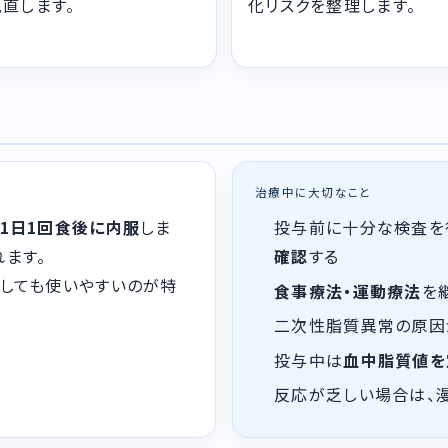
直します。
化リスクを整理します。
治療中に大切なこと
を1日1回食後に内服
しま
投与前に十分な検査を
れます。
確認
する
としても使いやすいのが特
食事療法・運動療法
を
二次性脂質異常の原因
投与中は
血中脂質値を
反応が乏しい場合は、