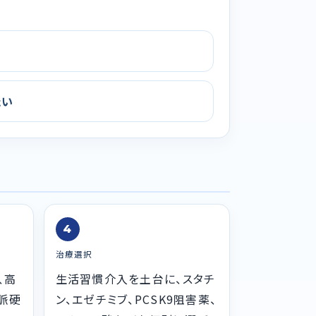
たい
4
治療選択
、高
生活習慣介入を土台に、スタチ
脈硬
ン、エゼチミブ、PCSK9阻害薬、