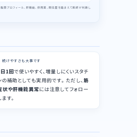
、脂質プロフィール、肝機能、併用薬、既往歴を踏まえて医師が判断し
3. 続けやすさも大事です
1日1回
で使いやすく、増量しにくいスタチ
ンの補助としても実用的です。 ただし、
筋
症状や肝機能異常
には注意してフォロー
します。