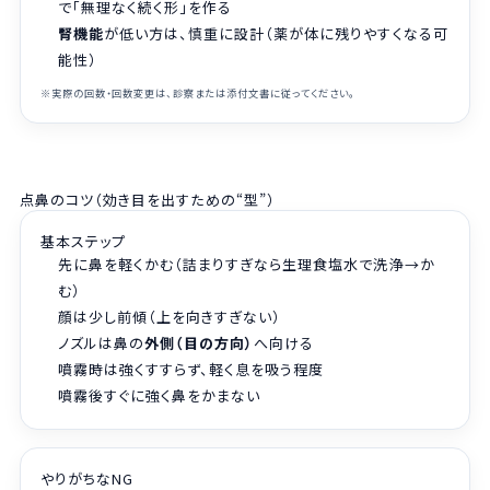
で「無理なく続く形」を作る
腎機能
が低い方は、慎重に設計（薬が体に残りやすくなる可
能性）
※実際の回数・回数変更は、診察または添付文書に従ってください。
点鼻のコツ（効き目を出すための“型”）
基本ステップ
先に鼻を軽くかむ（詰まりすぎなら生理食塩水で洗浄→か
む）
顔は少し前傾（上を向きすぎない）
ノズルは鼻の
外側（目の方向）
へ向ける
噴霧時は強くすすらず、軽く息を吸う程度
噴霧後すぐに強く鼻をかまない
やりがちなNG