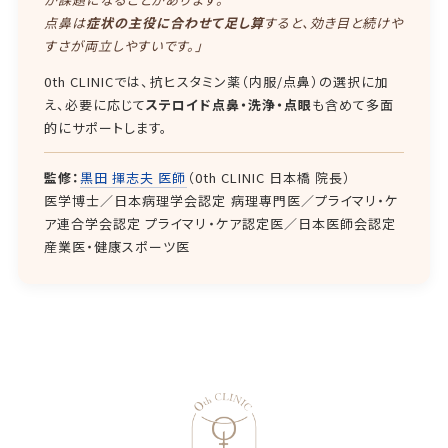
点鼻は
症状の主役に合わせて足し算
すると、効き目と続けや
すさが両立しやすいです。」
0th CLINICでは、抗ヒスタミン薬（内服/点鼻）の選択に加
え、必要に応じて
ステロイド点鼻・洗浄・点眼
も含めて多面
的にサポートします。
監修：
黒田 揮志夫 医師
（0th CLINIC 日本橋 院長）
医学博士／日本病理学会認定 病理専門医／プライマリ・ケ
ア連合学会認定 プライマリ・ケア認定医／日本医師会認定
産業医・健康スポーツ医