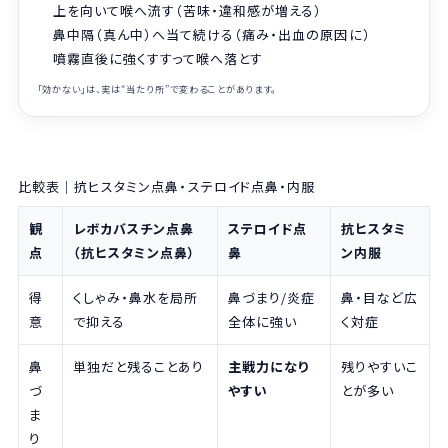
上を向いて喉へ流す（苦味・違和感が増える）
鼻中隔（真ん中）へ当て続ける（痛み・出血の原因に）
噴霧直後に強くすすって喉へ落とす
「効かない」は、実は“当たり所”で変わることがあります。
比較表｜抗ヒスタミン点鼻・ステロイド点鼻・内服
観
レボカバスチン点鼻
ステロイド点
抗ヒスタミ
点
（抗ヒスタミン点鼻）
鼻
ン内服
得
くしゃみ・鼻水を局所
鼻づまり/炎症
鼻・目など広
意
で抑える
全体に強い
く対症
鼻
単独だと残ることあり
主戦力になり
残りやすいこ
づ
やすい
とが多い
ま
り