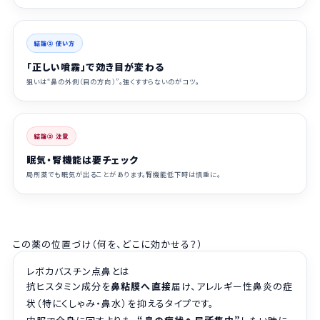
結論② 使い方
「正しい噴霧」で効き目が変わる
狙いは“鼻の外側（目の方向）”。強くすすらないのがコツ。
結論③ 注意
眠気・腎機能は要チェック
局所薬でも眠気が出ることがあります。腎機能低下時は慎重に。
この薬の位置づけ（何を、どこに効かせる？）
レボカバスチン点鼻とは
抗ヒスタミン成分を
鼻粘膜へ直接
届け、アレルギー性鼻炎の症
状（特にくしゃみ・鼻水）を抑えるタイプです。