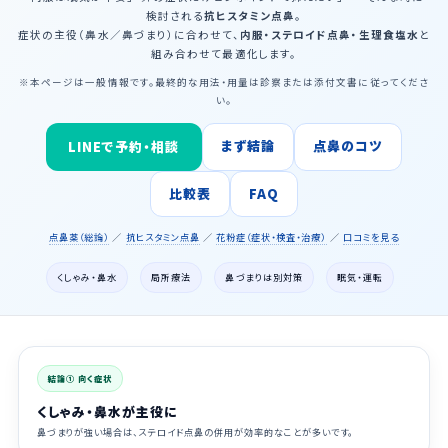
検討される
抗ヒスタミン点鼻
。
症状の主役（鼻水／鼻づまり）に合わせて、
内服・ステロイド点鼻・生理食塩水
と
組み合わせて最適化します。
※本ページは一般情報です。最終的な用法・用量は診察または添付文書に従ってくださ
い。
まず結論
点鼻のコツ
LINEで予約・相談
比較表
FAQ
点鼻薬（総論）
／
抗ヒスタミン点鼻
／
花粉症（症状・検査・治療）
／
口コミを見る
くしゃみ・鼻水
局所療法
鼻づまりは別対策
眠気・運転
結論① 向く症状
くしゃみ・鼻水が主役に
鼻づまりが強い場合は、ステロイド点鼻の併用が効率的なことが多いです。