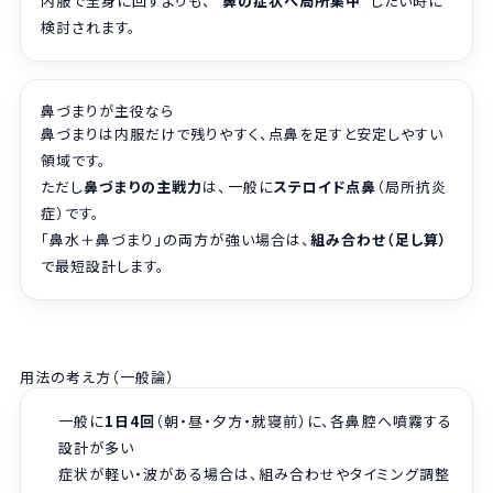
内服で全身に回すよりも、
“鼻の症状へ局所集中”
したい時に
検討されます。
鼻づまりが主役なら
鼻づまりは内服だけで残りやすく、点鼻を足すと安定しやすい
領域です。
ただし
鼻づまりの主戦力
は、一般に
ステロイド点鼻
（局所抗炎
症）です。
「鼻水＋鼻づまり」の両方が強い場合は、
組み合わせ（足し算）
で最短設計します。
用法の考え方（一般論）
一般に
1日4回
（朝・昼・夕方・就寝前）に、各鼻腔へ噴霧する
設計が多い
症状が軽い・波がある場合は、組み合わせやタイミング調整