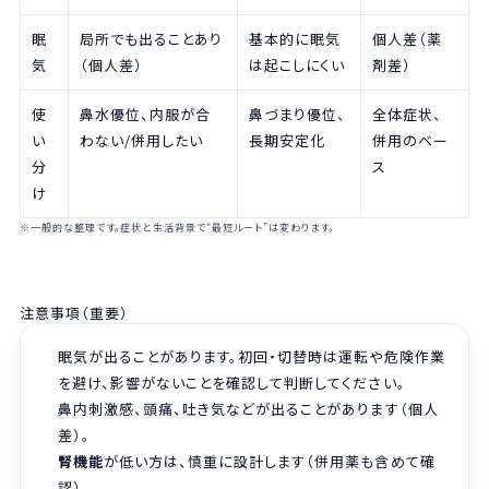
眠
局所でも出ることあり
基本的に眠気
個人差（薬
気
（個人差）
は起こしにくい
剤差）
使
鼻水優位、内服が合
鼻づまり優位、
全体症状、
い
わない/併用したい
長期安定化
併用のベー
分
ス
け
※一般的な整理です。症状と生活背景で“最短ルート”は変わります。
注意事項（重要）
眠気が出ることがあります。初回・切替時は運転や危険作業
を避け、影響がないことを確認して判断してください。
鼻内刺激感、頭痛、吐き気などが出ることがあります（個人
差）。
腎機能
が低い方は、慎重に設計します（併用薬も含めて確
認）。