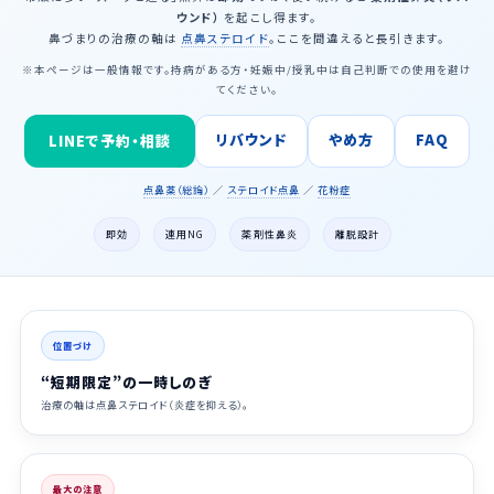
ウンド）
を起こし得ます。
鼻づまりの治療の軸は
点鼻ステロイド
。ここを間違えると長引きます。
※本ページは一般情報です。持病がある方・妊娠中/授乳中は自己判断での使用を避け
てください。
リバウンド
やめ方
FAQ
LINEで予約・相談
点鼻薬（総論）
／
ステロイド点鼻
／
花粉症
即効
連用NG
薬剤性鼻炎
離脱設計
位置づけ
“短期限定”の一時しのぎ
治療の軸は点鼻ステロイド（炎症を抑える）。
最大の注意