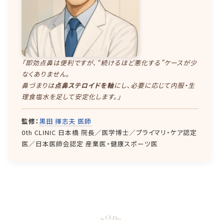
「即効点鼻は便利ですが、“続けるほど悪化する”ケースが少
なくありません。
鼻づまりは
点鼻ステロイドを軸
にし、必要に応じて内服・生
理食塩水を足して安定化します。」
監修：
黒田 揮志夫 医師
0th CLINIC 日本橋 院長／医学博士／プライマリ・ケア認定
医／日本医師会認定 産業医・健康スポーツ医