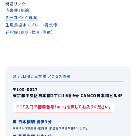
関連リンク
点鼻薬（総論）
ステロイド点鼻薬
生理食塩水スプレー・鼻洗浄
花粉症（症状・検査・治療）
0th CLINIC 日本橋 アクセス情報
〒103-0027
東京都中央区日本橋2丁目16番9号 CAMCO日本橋ビル4F
※1F入口で部屋番号
を押してお入りください。
「401」
■ 日本橋駅 徒歩3分
東京メトロ銀座線・東西線、都営地下鉄浅草線「D1出口」