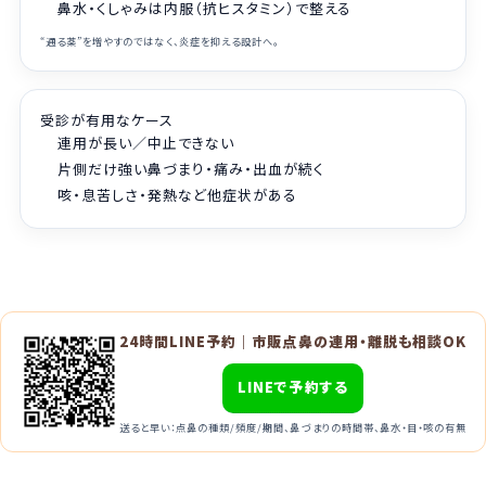
鼻水・くしゃみは内服（抗ヒスタミン）で整える
“通る薬”を増やすのではなく、炎症を抑える設計へ。
受診が有用なケース
連用が長い／中止できない
片側だけ強い鼻づまり・痛み・出血が続く
咳・息苦しさ・発熱など他症状がある
24時間LINE予約｜市販点鼻の連用・離脱も相談OK
LINEで予約する
送ると早い：点鼻の種類/頻度/期間、鼻づまりの時間帯、鼻水・目・咳の有無