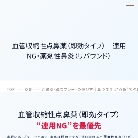
血管収縮性点鼻薬（即効タイプ）｜連用
NG・薬剤性鼻炎（リバウンド）
TOP
薬剤
点鼻薬（鼻スプレー）の選び方｜鼻づまりは“点鼻”で
血管収縮性点鼻薬（即効タイプ）
“連用NG”を最優先
市販に多い「スーッと通る」点鼻は
即効
ですが、使い続けると
薬剤性鼻炎（リバ