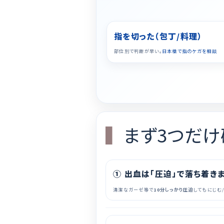
指を切った（包丁/料理）
部位別で判断が早い。
日本橋で指のケガを相談
まず3つだけ
① 出血は「圧迫」で落ち着き
清潔なガーゼ等で
10分しっかり圧迫
してもにじむ