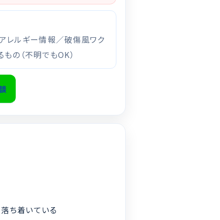
：
アレルギー情報／破傷風ワク
もの（不明でもOK）
相談
が落ち着いている