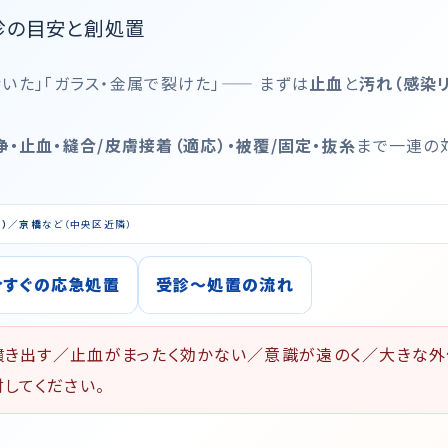
診の目安と創処置
むいた」「ガラス・金属で裂けた」—— まずは
止血
と
汚れ（感染
浄・止血・縫合/皮膚接着（適応）・被覆/固定・抜糸
まで一連の
）／京橋
など（中央区近隣）
今すぐの応急処置
受診〜処置の流れ
き出す／止血がまったく効かない／意識が遠のく／大きな外
討してください。