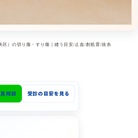
央区）の切り傷・すり傷｜縫う目安/止血/創処置/抜糸
写真相談
受診の目安を見る