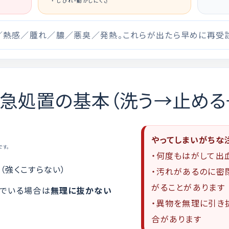
しびれ・動かしにくさ
／熱感／腫れ／膿／悪臭／発熱。これらが出たら早めに再受診
急処置の基本（洗う→止める
やってしまいがちな
です。
・何度もはがして出
（強くこすらない）
・汚れがあるのに密
がることがあります
んでいる場合は
無理に抜かない
・異物を無理に引き
合があります