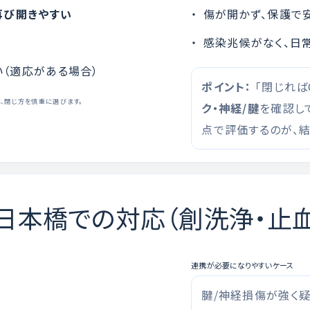
再び開きやすい
傷が開かず、保護で
感染兆候がなく、日
い（適応がある場合）
ポイント：
「閉じれば
、閉じ方を慎重に選びます。
ク・神経/腱
を確認し
点で評価するのが、
NIC 日本橋での対応（創洗浄・止
連携が必要になりやすいケース
腱/神経損傷が強く