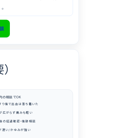
。
相談
要）
以内の相談でOK
すり傷で出血は落ち着いた
が広がらず痛みも軽い
後の経過確認・傷跡相談
が遅い/かゆみが強い