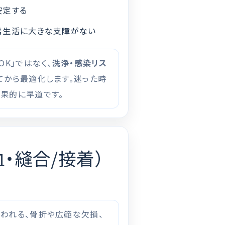
安定する
常生活に大きな支障がない
OK」ではなく、
洗浄・感染リス
てから最適化します。迷った時
結果的に早道です。
血・縫合/接着）
疑われる、骨折や広範な欠損、