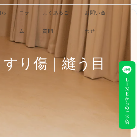
知ら
コラ
よくあるご
お問い合
ム
質問
わせ
・すり傷｜縫う目