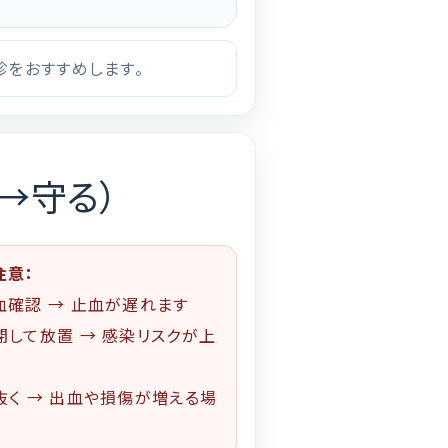
をおすすめします。
→守る）
注意：
血確認 → 止血が遅れます
閉して放置 → 感染リスクが上
抜く → 出血や損傷が増える場