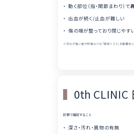
動く部位（指・関節まわり）で
出血が続く/止血が難しい
傷の端が整っており閉じやす
※汚れが強い創や咬傷などは「感染リスク」を最優先に
0th CLI
診察で確認すること
深さ・汚れ・異物の有無