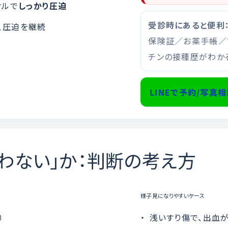
オルで
しっかり圧迫
受診時にあると便利
、圧迫を継続
保険証／お薬手帳／
チンの接種歴がわかる
LINEで予約/写真
縫わない」か：判断の考え方
様子見になりやすいケース
）
浅いすり傷で、出血