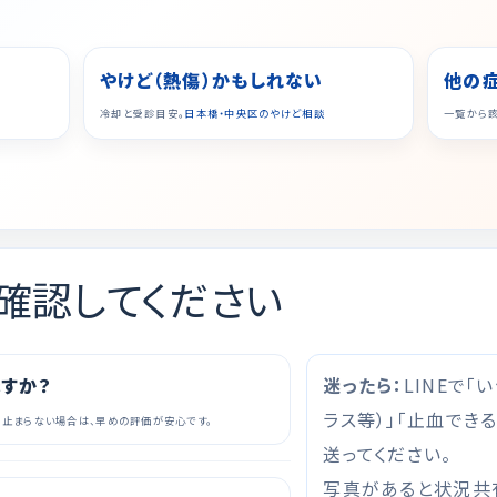
やけど（熱傷）かもしれない
他の
冷却と受診目安。
日本橋・中央区のやけど相談
一覧から
確認してください
ますか？
迷ったら：
LINEで「
ラス等）」「止血できる
/止まらない場合は、早めの評価が安心です。
送ってください。
写真があると状況共