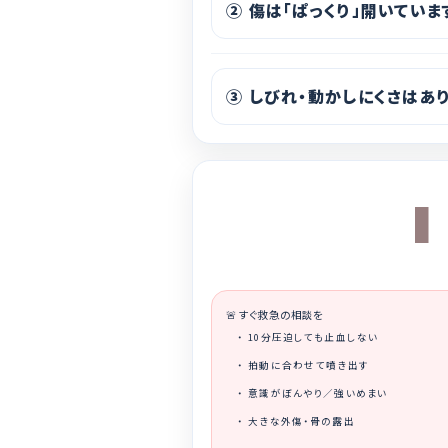
② 傷は「ぱっくり」開いていま
③ しびれ・動かしにくさはあ
🚨 すぐ救急の相談を
10分圧迫しても止血しない
拍動に合わせて噴き出す
意識がぼんやり／強いめまい
大きな外傷・骨の露出