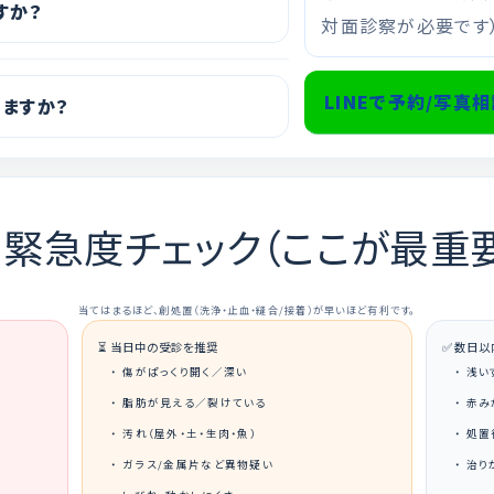
すか？
対面診察が必要です）
LINEで予約/写真
りますか？
緊急度チェック（ここが最重
当てはまるほど、創処置（洗浄・止血・縫合/接着）が早いほど有利です。
⏳ 当日中の受診を推奨
✅ 数日
傷がぱっくり開く／深い
浅い
脂肪が見える／裂けている
赤み
汚れ（屋外・土・生肉・魚）
処置
ガラス/金属片など異物疑い
治り