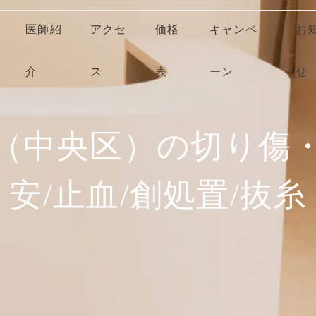
医師紹
アクセ
価格
キャンペ
お
介
ス
表
ーン
せ
（中央区）の切り傷
安/止血/創処置/抜糸