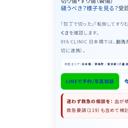
切り傷・すり傷（裂傷）
縫うべき？様子を見る？
受
「包丁で切った」「転倒してすり
くさ
を確認します。
0th CLINIC 日本橋では、
創洗
切に連携）。
対応エリア：
日本橋／茅場町／東京駅（八重洲
LINEで予約/写真相談
迷わず救急の相談を：
血が噴
救急要請（119）も含めて検