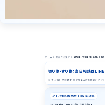
ホーム
＞
症状から探す
＞
切り傷・すり傷（創処置/止血）
切り傷・すり傷：当日相談はLIN
※ 強い出血・意識障害・重症外傷は救急要請（119）を
🩹 1分で判断：病院に行く目安・縫う判断