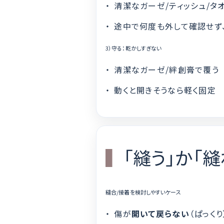
清潔なガーゼ/ティッシュ/タ
途中で何度も外して確認せず
3）守る：乾かしすぎない
清潔なガーゼ/絆創膏で覆う
動くと開きそうなら軽く固定
「縫う」か「
縫合/接着を検討しやすいケース
傷が
開いて戻らない
（ぱっくり