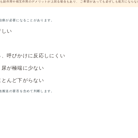
も副作用や相互作用のデメリットが上回る場合もあり、 ご希望があっても必ずしも処方にならな
治療が必要になることがあります。
苦しい
る、呼びかけに反応しにくい
・尿が極端に少ない
ほとんど下がらない
急搬送の要否を含めて判断します。