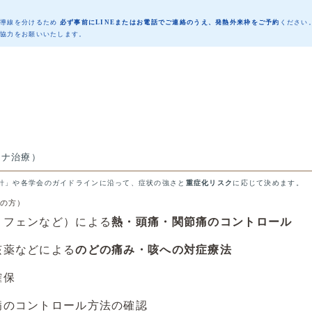
と導線を分けるため
必ず事前にLINEまたはお電話でご連絡のうえ、発熱外来枠をご予約
ください
ご協力をお願いいたします。
ロナ治療）
針」や各学会のガイドラインに沿って、症状の強さと
重症化リスク
に応じて決めます。
症の方）
ノフェンなど）による
熱・頭痛・関節痛のコントロール
咳薬などによる
のどの痛み・咳への対症療法
確保
病のコントロール方法の確認