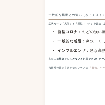
一般的な風邪との違い（ざっくりイ
症状だけで「風邪」と「新型コロナ」を完全に
新型コロナ：
のどの強い
一般的な感冒：
鼻水・く
インフルエンザ：
急な高
実際には
検査をしてみないと判別できないケー
発熱時の受診目安やセルフケアは
「発熱」ペ