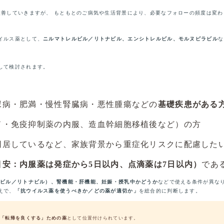
改善していきますが、 もともとのご病気や生活背景により、必要なフォローの頻度は変わ
イルス薬として、
ニルマトレルビル／リトナビル、エンシトレルビル、モルヌピラビル
な
して検討されます。
尿病・肥満・慢性腎臓病・悪性腫瘍などの
基礎疾患がある
ド・免疫抑制薬の内服、造血幹細胞移植後など）の方
同居しているなど、家族背景から重症化リスクに配慮した
目安：内服薬は発症から5日以内、点滴薬は7日以内）
であ
ルビル／リトナビル）、腎機能・肝機能、妊娠・授乳中かどうか
などで使える条件が異な
えで、
「抗ウイルス薬を使うべきか／どの薬が適切か」
を総合的に判断します。
の「転帰を良くする」ための薬
として位置付けられています。