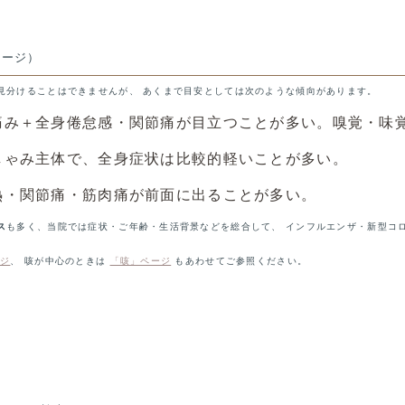
メージ）
見分けることはできませんが、 あくまで目安としては次のような傾向があります。
痛み＋全身倦怠感・関節痛が目立つことが多い。嗅覚・味
しゃみ主体で、全身症状は比較的軽いことが多い。
熱・関節痛・筋肉痛が前面に出ることが多い。
ス
も多く、当院では症状・ご年齢・生活背景などを総合して、 インフルエンザ・新型コ
ージ
、 咳が中心のときは
「咳」ページ
もあわせてご参照ください。