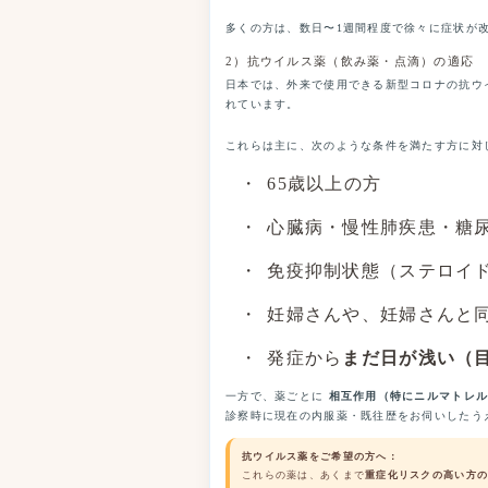
多くの方は、数日〜1週間程度で徐々に症状が
2）抗ウイルス薬（飲み薬・点滴）の適応
日本では、外来で使用できる新型コロナの抗ウ
れています。
これらは主に、次のような条件を満たす方に対
65歳以上の方
心臓病・慢性肺疾患・糖
免疫抑制状態（ステロイ
妊婦さんや、妊婦さんと
発症から
まだ日が浅い（
一方で、薬ごとに
相互作用（特にニルマトレ
診察時に現在の内服薬・既往歴をお伺いしたう
抗ウイルス薬をご希望の方へ：
これらの薬は、あくまで
重症化リスクの高い方