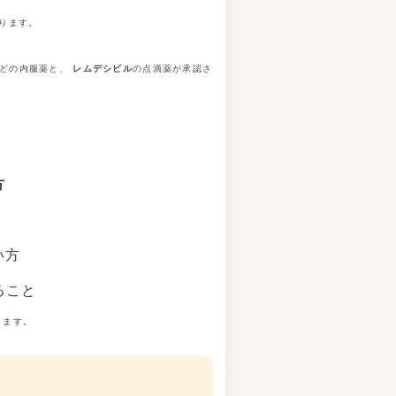
ります。
どの内服薬と、
レムデシビル
の点滴薬が承認さ
方
い方
ること
ります。