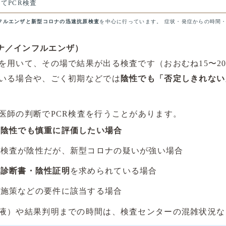
てPCR検査
フルエンザと新型コロナの迅速抗原検査
を中心に行っています。 症状・発症からの時間
ナ／インフルエンザ）
を用いて、その場で結果が出る検査です（おおむね15〜2
いる場合や、ごく初期などでは
陰性でも「否定しきれない
医師の判断でPCR検査を行うことがあります。
、
陰性でも慎重に評価したい場合
原検査が陰性だが、新型コロナの疑いが強い場合
定診断書・陰性証明
を求められている場合
体施策などの要件に該当する場合
液）や結果判明までの時間は、検査センターの混雑状況な