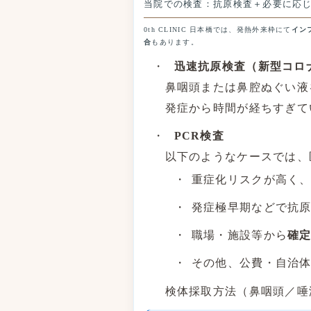
当院での検査：抗原検査＋必要に応じ
0th CLINIC 日本橋では、発熱外来枠にて
イン
合
もあります。
迅速抗原検査（新型コロ
鼻咽頭または鼻腔ぬぐい液
発症から時間が経ちすぎて
PCR検査
以下のようなケースでは、
重症化リスクが高く
発症極早期などで抗
職場・施設等から
確
その他、公費・自治
検体採取方法（鼻咽頭／唾