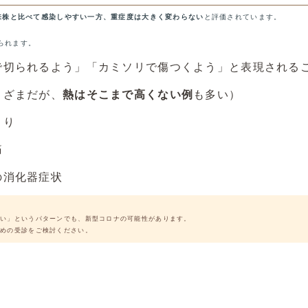
来株と比べて感染しやすい一方、重症度は大きく変わらない
と評価されています。
られます。
で切られるよう」「カミソリで傷つくよう」と表現される
まざまだが、
熱はそこまで高くない例
も多い）
まり
痛
の消化器症状
らい」というパターンでも、新型コロナの可能性があります。
早めの受診をご検討ください。