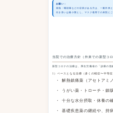
お願い：
発熱・咽頭痛などの症状がある方は、一般外来
付き添いは最小限とし、マスク着用での来院に
当院での治療方針（外来での新型コ
新型コロナの治療は、厚生労働省の「診療の指
1）ベースとなる治療（多くの軽症〜中等
解熱鎮痛薬（アセトアミ
うがい薬・トローチ・鎮
十分な水分摂取・休養の
基礎疾患薬の継続や、持