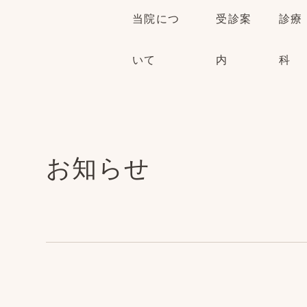
当院につ
受診案
診療
いて
内
科
お知らせ