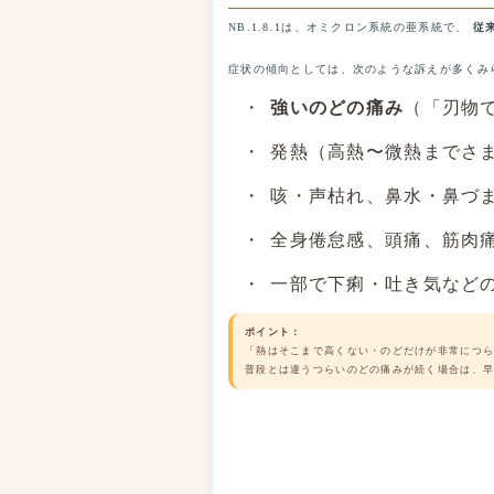
NB.1.8.1は、オミクロン系統の亜系統で、
従
症状の傾向としては、次のような訴えが多くみ
強いのどの痛み
（「刃物
発熱（高熱〜微熱までさ
咳・声枯れ、鼻水・鼻づ
全身倦怠感、頭痛、筋肉
一部で下痢・吐き気など
ポイント：
「熱はそこまで高くない・のどだけが非常につ
普段とは違うつらいのどの痛みが続く場合は、