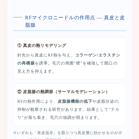
RFマイクロニードルの作用点 ― 真皮と皮
脂腺
① 真皮の熱リモデリング
針先から真皮にRF熱を与え、
コラーゲン/エラスチン
の再構築
を誘導。毛穴の周囲“襟”を補強して開口の
見え方を抑えます。
② 皮脂腺の熱調節（サーマルモデレーション）
RFの熱作用により、
皮脂腺機能の低下
や皮脂分泌の
抑制が観察される研究があります。結果として“テカ
リ”が落ち着き、毛穴の強調が弱まります。
※いずれも「表皮温存」を図りつつ真皮層に効かせるのがポ