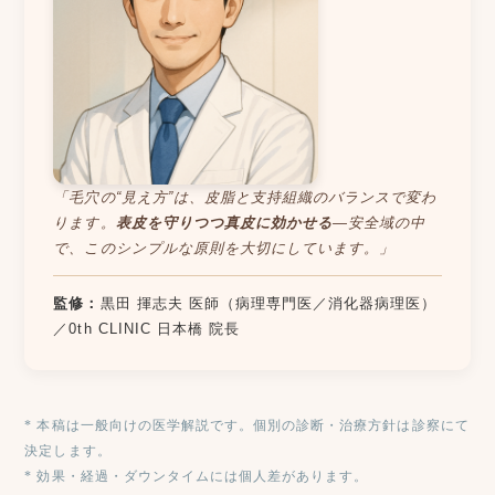
「毛穴の“見え方”は、皮脂と支持組織のバランスで変わ
ります。
表皮を守りつつ真皮に効かせる
—安全域の中
で、このシンプルな原則を大切にしています。」
監修：
黒田 揮志夫 医師（病理専門医／消化器病理医）
／0th CLINIC 日本橋 院長
* 本稿は一般向けの医学解説です。個別の診断・治療方針は診察にて
決定します。
* 効果・経過・ダウンタイムには個人差があります。