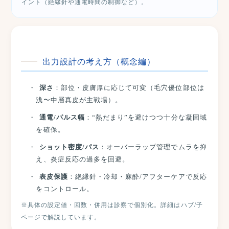
イント（絶縁針や通電時間の制御など）。
出力設計の考え方（概念編）
深さ
：部位・皮膚厚に応じて可変（毛穴優位部位は
浅〜中層真皮が主戦場）。
通電/パルス幅
：
“熱だまり”
を避けつつ十分な凝固域
を確保。
ショット密度/パス
：オーバーラップ管理でムラを抑
え、炎症反応の過多を回避。
表皮保護
：絶縁針・冷却・麻酔/アフターケアで反応
をコントロール。
※具体の設定値・回数・併用は診察で個別化。詳細はハブ/子
ページで解説しています。