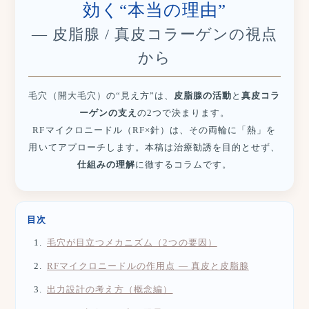
効く“本当の理由”
— 皮脂腺 / 真皮コラーゲンの視点
から
毛穴（開大毛穴）の“見え方”は、
皮脂腺の活動
と
真皮コラ
ーゲンの支え
の2つで決まります。
RFマイクロニードル（RF×針）は、その両輪に「熱」を
用いてアプローチします。本稿は治療勧誘を目的とせず、
仕組みの理解
に徹するコラムです。
目次
毛穴が目立つメカニズム（2つの要因）
RFマイクロニードルの作用点 ― 真皮と皮脂腺
出力設計の考え方（概念編）