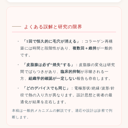
よくある誤解と研究の限界
「1回で恒久的に毛穴が消える」
：コラーゲン再構
築には時間と段階性があり、
複数回＋維持
が一般的
です。
「皮脂腺は必ず“焼失”する」
：皮脂腺の変化は研究
間でばらつきがあり、
臨床的抑制
が示唆される一
方、
組織学的確認が一定しない
報告も存在します。
「どのデバイスでも同じ」
：電極形状/絶縁/波形/針
径で熱の入り方が異なります。設計思想と術者の最
適化が結果を左右します。
本稿は一般的メカニズムの解説です。適応や設計は診察で判
断します。