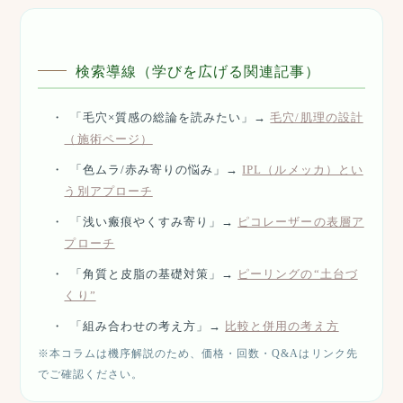
検索導線（学びを広げる関連記事）
「毛穴×質感の総論を読みたい」→
毛穴/肌理の設計
（施術ページ）
「色ムラ/赤み寄りの悩み」→
IPL（ルメッカ）とい
う別アプローチ
「浅い瘢痕やくすみ寄り」→
ピコレーザーの表層ア
プローチ
「角質と皮脂の基礎対策」→
ピーリングの“土台づ
くり”
「組み合わせの考え方」→
比較と併用の考え方
※本コラムは機序解説のため、価格・回数・Q&Aはリンク先
でご確認ください。