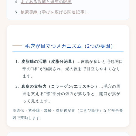
よくある誤解と研究の限界
検索導線（学びを広げる関連記事）
毛穴が目立つメカニズム（2つの要因）
皮脂腺の活動（皮脂分泌量）
…皮脂が多いと毛包開口
部の“縁”が強調され、光の反射で目立ちやすくなり
ます。
真皮の支持力（コラーゲン/エラスチン）
…毛穴の周
囲を支える“襟”部分の張力が落ちると、開口が拡が
って見えます。
※遺伝・紫外線・加齢・炎症後変化（にきび既往）など複合要
因で変動します。