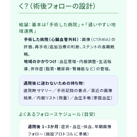
く？（術後フォローの設計）
結論：基本は「手術した病院」＋「通いやすい地
域連携」
手術した病院（心臓血管外科）
：画像（
）の
CT/MRA
評価、再手術/追加治療の判断、ステントの長期戦
略。
地域のかかりつけ
：血圧管理・内服調整・生活指
導、併存症（脂質・糖尿病・腎機能など）の管理。
退院後に迷わないための持ち物：
退院時サマリー／手術記録の要点／直近の画像
結果／内服リスト（用量）／血圧手帳（家庭血圧）
よくあるフォロースケジュール（目安）
退院後 1–3か月
：症状・血圧・採血、早期画像
フォロー（施設プロトコルに準拠）