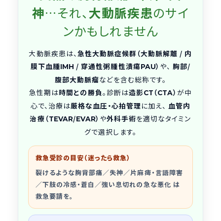
神
…それ、
大動脈疾患
のサイ
ンかもしれません
大動脈疾患は、
急性大動脈症候群（大動脈解離 / 内
膜下血腫
/ 穿通性粥腫性潰瘍
）
や、
胸部/
IMH
PAU
腹部大動脈瘤
などを含む総称です。
急性期は
時間との勝負
。診断は
造影
（
）
が中
CT
CTA
心で、治療は
厳格な血圧・心拍管理
に加え、
血管内
治療（
/
）
や
外科手術
を適切なタイミン
TEVAR
EVAR
グで選択します。
救急受診の目安（迷ったら救急）
裂けるような胸背部痛／失神／片麻痺・言語障害
／下肢の冷感・蒼白／強い息切れの急な悪化 は
救急要請
を。