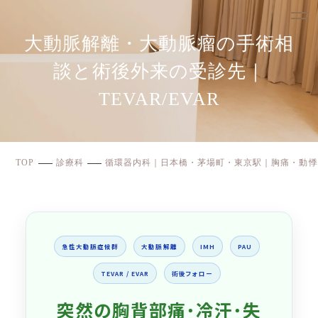
大動脈解離・大動脈瘤の手術相
談と術後外来の受診先｜
TEVAR/EVAR
TOP
診療科
循環器内科｜日本橋・茅場町・東京駅｜胸痛・動悸
急性大動脈症候群
大動脈解離
IMH
PAU
TEVAR / EVAR
術後フォロー
突然の胸背部痛
・
冷汗
・
失