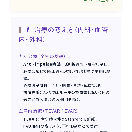
💊 治療の考え方（内科・血管
内・外科）
内科治療（全例の基礎）
Anti-impulse療法：
β遮断薬で心拍を抑制し、
必要に応じて降圧薬を追加。強い疼痛は早期に鎮
痛。
危険因子管理：
血圧・脂質・禁煙・体重管理。
抗血栓薬：
AASでは
ルーチンで開始しない
（他の
適応がある場合のみ個別判断）。
血管内治療（TEVAR / EVAR）
TEVAR：
合併症を伴うStanford B解離、
PAU/IMHの高リスク、下行TAAなどで検討。