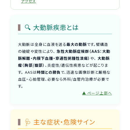
アクセス
🔍 大動脈疾患とは
大動脈は全身に血液を送る
最大の動脈
です。壁構造
の破綻や変性により、
急性大動脈症候群（AAS：大動
脈解離・内膜下血腫・穿通性粥腫性潰瘍）
や、
大動脈
瘤（胸部/腹部）
、炎症性/遺伝性疾患などが起こりま
す。 AASは
時間との勝負
で、迅速な画像診断と厳格な
血圧・心拍管理、必要なら外科/血管内治療が必要で
す。
▲ ページ上部へ
🩺 主な症状・危険サイン