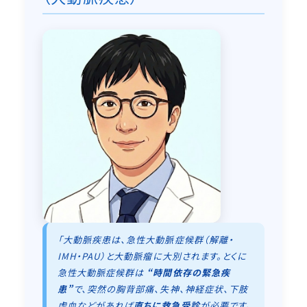
「大動脈疾患は、急性大動脈症候群（解離・
IMH・PAU）と大動脈瘤に大別されます。とくに
急性大動脈症候群は
“時間依存の緊急疾
患”
で、突然の胸背部痛、失神、神経症状、下肢
虚血などがあれば
直ちに救急受診
が必要です。