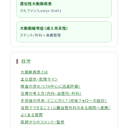
遺伝性大動脈疾患
マルファン/Loeys–Dietz
大動脈縮窄症（成人先天性）
ステント/外科＋長期管理
目次
大動脈疾患とは
主な症状・危険サイン
検査の流れ（CTA中心に迅速評価）
治療の考え方（内科・血管内・外科）
手術後の外来：どこに行く？（術後フォローの設計）
当院でできること（心臓血管外科のある病院へ連携）
よくある質問
医師からのコメント・監修