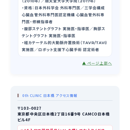
（
年）／順天堂大学大学院（
年）
2010
2017
資格：日本外科学会 外科専門医／三学会構成
・
心臓血管外科専門医認定機構 心臓血管外科専
門医・修練指導者
腹部ステントグラフト 実施医・指導医／胸部ス
・
テントグラフト 実施医・指導医
経カテーテル的大動脈弁置換術（
）
・
TAVR/TAVI
実施医／ロボット支援下心臓手術 認定術者
▲ ページ上部へ
0th CLINIC 日本橋 アクセス情報
〒103-0027
東京都中央区日本橋2丁目16番9号 CAMCO日本橋
ビル4F