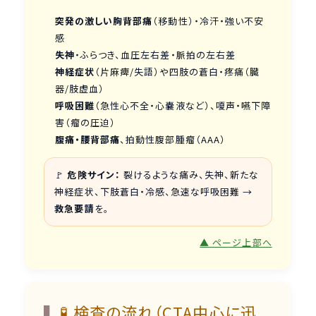
突発の激しい胸背部痛
（移動性）・冷汗・強い不安
感
失神
・ふらつき、血圧左右差・脈拍の左右差
神経症状
（片麻痺/失語）や四肢の蒼白・疼痛（臓
器/肢虚血）
呼吸困難
（急性心不全・心嚢液など）、嗄声・嚥下障
害（瘤の圧迫）
腹痛・腰背部痛
、拍動性腹部腫瘤（AAA）
🚩
危険サイン：
裂けるような痛み、失神、新たな
神経症状、下肢蒼白・冷感、急速な呼吸困難 →
救急要請
を。
▲ ページ上部へ
🧪 検査の流れ（CTA中心に迅