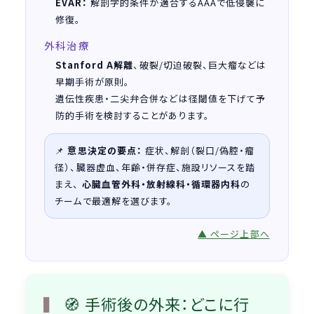
EVAR：
解剖学的条件が適合するAAAで低侵襲に
修復。
外科治療
Stanford A解離
、破裂/切迫破裂、巨大瘤などは
早期手術が原則。
遺伝性疾患・二尖弁合併などは径閾値を下げて予
防的手術を検討することがあります。
📌
意思決定の要点：
症状、解剖（裂口/偽腔・瘤
径）、臓器虚血、年齢・併存症、施設リソースを踏
まえ、
心臓血管外科・放射線科・循環器内科
の
チームで最適解を選びます。
▲ ページ上部へ
🧭 手術後の外来：どこに行