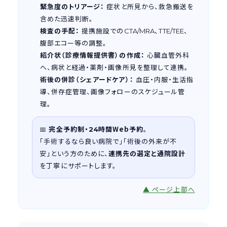
緊急度のトリアージ：
症状と所見から、救急搬送を
含めた迅速判断。
検査の手配：
提携施設での
、
、
CTA/MRA
TTE/TEE
腹部エコー等の調整。
紹介状（診療情報提供書）の作成：
心臓血管外科
へ、病状と経過・薬剤・画像所見を整理して連携。
術後の併診（シェアードケア）：
血圧・内服・生活指
導、併存症管理、画像フォローのスケジュール管
理。
📅
完全予約制・
時間Web予約
。
24
「手術するなら良い病院で」「術後の外来が不
安」という方のために、
連携先の選定と通院設計
を丁寧にサポートします。
▲ ページ上部へ