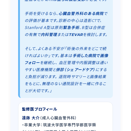
手術を受けるなら、
心臓血管外科のある病院
で
の評価が基本です。診断の中心は造影
で、
CT
Stanford A型は原則
緊急手術
、B型は合併症
の有無で
内科管理
または
を検討します。
TEVAR
そして、よくある不安が「術後の外来をどこで続
ければよいか」です。基本は
手術した病院で画像
フォロー
を継続し、 血圧管理や内服調整は通い
やすい医療機関と
併診（シェアードケア）
にする
と負担が減ります。 退院時サマリーと画像結果
をもとに、無理のない通院設計を一緒に作るこ
とが大切です。」
監修医プロフィール
遠藤 大介
（成人心臓血管外科）
卒業大学：筑波大学医学専門学郡医学類
・