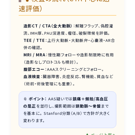
速評価）
造影CT / CTA（全大動脈）
：解離フラップ、偽腔灌
流、IMH厚、PAU深達度、瘤径、破裂徴候を評価。
TEE / TTE
：上行大動脈・大動脈弁・心嚢液・AR合
併の確認。
MRI / MRA
：慢性期フォローや造影制限時に有用
（造影なしプロトコルも検討）。
腹部エコー
：AAAスクリーニングとフォロー。
血液検査
：臓器障害、炎症反応、腎機能、貧血など
（術前・術後管理にも重要）。
📎
ポイント：
AAS疑いでは
鎮痛＋頻拍/高血圧
の是正
を並行し、撮影範囲は
頸動脈〜骨盤
まで
を基本に。 Stanford分類（A/B）で方針が大きく
変わります。
▲ ページ上部へ