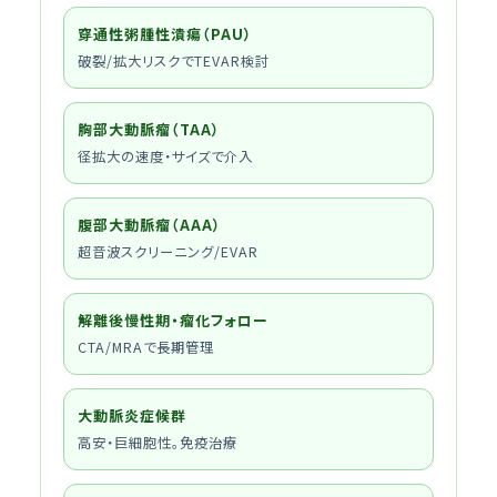
穿通性粥腫性潰瘍（PAU）
破裂/拡大リスクでTEVAR検討
胸部大動脈瘤（TAA）
径拡大の速度・サイズで介入
腹部大動脈瘤（AAA）
超音波スクリーニング/EVAR
解離後慢性期・瘤化フォロー
CTA/MRAで長期管理
大動脈炎症候群
高安・巨細胞性。免疫治療