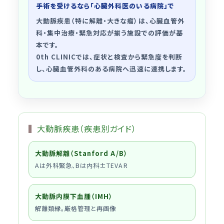
手術を受けるなら「心臓外科医のいる病院」で
大動脈疾患（特に解離・大きな瘤）は、
心臓血管外
科・集中治療・緊急対応
が揃う施設での評価が基
本です。
0th CLINICでは、症状と検査から緊急度を判断
し、
心臓血管外科のある病院へ迅速に連携
します。
大動脈疾患（疾患別ガイド）
大動脈解離（Stanford A/B）
Aは外科緊急、Bは内科±TEVAR
大動脈内膜下血腫（IMH）
解離類縁。厳格管理と再画像