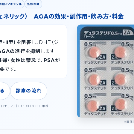
内服ミノキシジル
監修医師
ェネリック）｜AGAの効果・副作用・飲み方・料金
型・Ⅱ型）を阻害
し、DHT（ジ
AGAの進行を抑制
します。
妊婦・女性は禁忌
で、
PSAが
要です。
る
診察の流れ
リア）｜0th CLINIC 日本橋
※画像