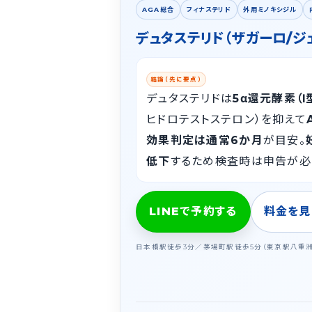
AGA総合
フィナステリド
外用ミノキシジル
デュタステリド（ザガーロ/ジ
結論（先に要点）
デュタステリドは
5α還元酵素（Ⅰ
ヒドロテストステロン）を抑えて
効果判定は通常6か月
が目安。
低下
するため検査時は申告が必
LINEで予約する
料金を見
日本橋駅徒歩3分／茅場町駅徒歩5分（東京駅八重洲口エ