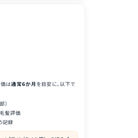
評価は
通常6か月
を目安に、以下で
部）
・毛髪評価
の記録