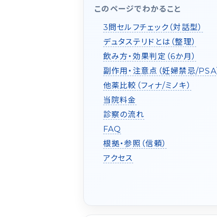
このページでわかること
3問セルフチェック（対話型）
デュタステリドとは（整理）
飲み方・効果判定（6か月）
副作用・注意点（妊婦禁忌/PSA
他薬比較（フィナ/ミノキ）
当院料金
診察の流れ
FAQ
根拠・参照（信頼）
アクセス