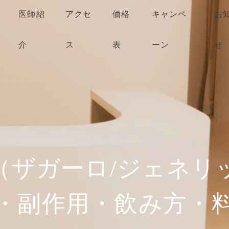
医師紹
アクセ
価格
キャンペ
お
介
ス
表
ーン
せ
ザガーロ/ジェネリ
・副作用・飲み方・