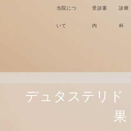
当院につ
受診案
診療
いて
内
科
デュタステリド（
果