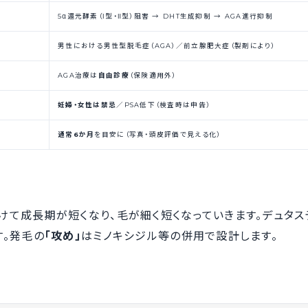
5α還元酵素（Ⅰ型・Ⅱ型）阻害 → DHT生成抑制 → AGA進行抑制
男性における男性型脱毛症（AGA）／前立腺肥大症（製剤により）
AGA治療は
自由診療
（保険適用外）
妊婦・女性は禁忌
／PSA低下（検査時は申告）
通常6か月
を目安に（写真・頭皮評価で見える化）
けて成長期が短くなり、毛が細く短くなっていきます。デュタス
す。発毛の
「攻め」
はミノキシジル等の併用で設計します。