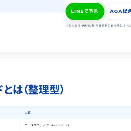
LINEで予約
AGA総
※急な脱毛・円形脱毛・全身症状がある場合は、A
ドとは（整理型）
内容
デュタステリド（Dutasteride）