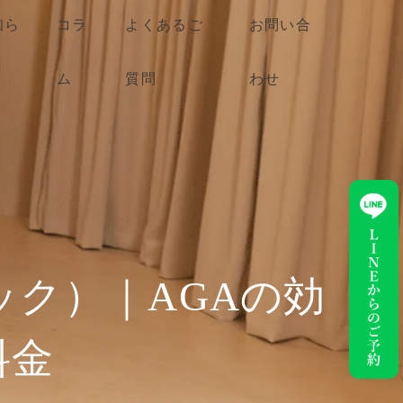
知ら
コラ
よくあるご
お問い合
ム
質問
わせ
ック）｜AGAの効
料金