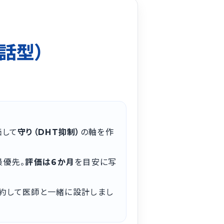
話型）
価して
守り（DHT抑制）
の軸を作
最優先。
評価は6か月
を目安に写
院予約して医師と一緒に設計しまし