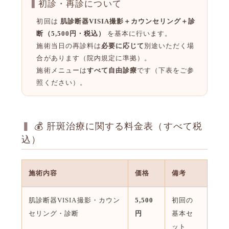
初診・再診について
初回は
肌診断器VISIA撮影＋カウンセリング＋診
断（5,500円・税込）
を基本に行います。
施術当日の再診料は
必要に応じて
別途いただく場
合があります（院内規定に準拠）。
施術メニューは
すべて自由診療
です（下表をご参
照ください）。
💰 肝斑治療に関する料金表（すべて税
込）
施術内容
価格
備考
肌診断器VISIA撮影・カウン
5,500
初回の
セリング・診断
円
基本セ
ット