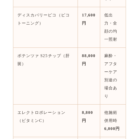
ディスカバリーピコ（ピコ
17,600
低出
トーニング）
円
力・全
顔の均
一照射
ポテンツァ S25チップ（肝
88,000
麻酔・
斑）
円
アフタ
ーケア
別途の
場合あ
り
エレクトロポレーション
8,800
他施術
（ビタミンC）
円
併用時
6,000円