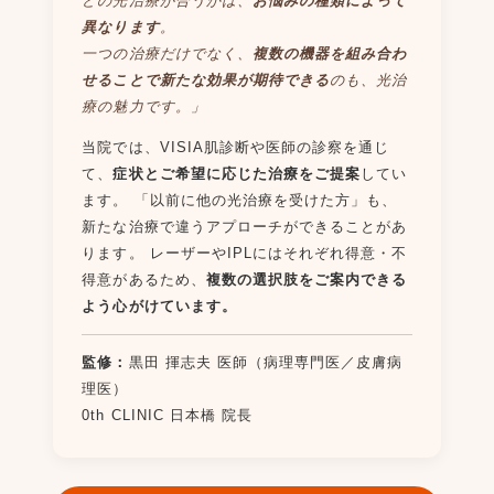
どの光治療が合うかは、
お悩みの種類によって
異なります
。
一つの治療だけでなく、
複数の機器を組み合わ
せることで新たな効果が期待できる
のも、光治
療の魅力です。」
当院では、VISIA肌診断や医師の診察を通じ
て、
症状とご希望に応じた治療をご提案
してい
ます。 「以前に他の光治療を受けた方」も、
新たな治療で違うアプローチができることがあ
ります。 レーザーやIPLにはそれぞれ得意・不
得意があるため、
複数の選択肢をご案内できる
よう心がけています。
監修：
黒田 揮志夫 医師（病理専門医／皮膚病
理医）
0th CLINIC 日本橋 院長