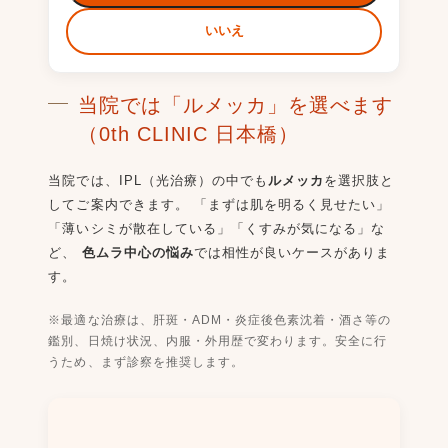
いいえ
当院では「ルメッカ」を選べます
（0th CLINIC 日本橋）
当院では、IPL（光治療）の中でも
ルメッカ
を選択肢と
してご案内できます。 「まずは肌を明るく見せたい」
「薄いシミが散在している」「くすみが気になる」な
ど、
色ムラ中心の悩み
では相性が良いケースがありま
す。
※最適な治療は、肝斑・ADM・炎症後色素沈着・酒さ等の
鑑別、日焼け状況、内服・外用歴で変わります。安全に行
うため、まず診察を推奨します。