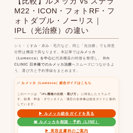
【比較】ルメッカ vs ステラ
M22・ICON・フォトRF・フ
ォトダブル・ノーリス｜
IPL（光治療）の違い
シミ・くすみ・赤み・毛穴など、同じ「光治療」でも得意
分野は機器で異なります。本記事では
ルメッカ
（Lumecca）を中心に
代表機器の特徴を整理し、
0th
CLINIC 日本橋でのルメッカ治療
へスムーズにつながるよ
う、選び方と予約導線をまとめます。
✅
ルメッカ（Lumecca）総合ガイドはこちら
このページは
「IPL機種の比較・選び方」
に特化したコラムで
す。効果・料金・ダウンタイム・適応の全体像は総合ガイドに集約
しています。
▶ ルメッカ総合ガイドを見る
📅 ルメッカを相談・予約（LINE）
▶ 美容皮膚科のご案内