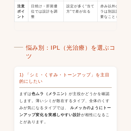
注意
日焼け・肝斑優
設定が多く“当て
赤み以外の色ム
ポイ
位では設計を調
方”で差が出る
ラは別設計が必
ント
整
要なことも
悩み別：IPL（光治療）を選ぶコ
ツ
1) 「シミ・くすみ・トーンアップ」を主目
的にしたい
まずは
色ムラ（メラニン）
が主役かどうかを確認
します。薄いシミが散在するタイプ、全体のくす
みが気になるタイプでは、
ルメッカのようにトー
ンアップ変化を実感しやすい設計
が相性になるこ
とがあります。