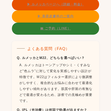
▶ ルメッカページへ（詳細・料金）
▶ 美容皮膚科のご案内
📅 ご予約（LINE）
よくある質問（FAQ）
Q. ルメッカとM22、どちらを選べばいい？
A. ルメッカはトーンアップやシミ・くすみな
ど“色ムラ”に対して変化を実感しやすい設計が
特徴です。M22はフィルター選択により微調整
がしやすく、複合的なお悩みに合わせて最適化
しやすい傾向があります。肌質や肝斑の有無な
どで最適が変わるため、診察での見極めが重要
です。
Q. IPL（光治療）は何回で効果が出ますか？