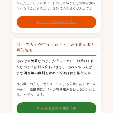
※ただし、肝斑が強い／日焼け直後などは刺激が負担
になる場合があるため、診察での見極めが大切です。
▶ ルメッカの詳細を見る
2) 「赤み」が主役（酒さ・毛細血管拡張の
可能性も）
赤みは
血管系
なのか、炎症（ニキビ・肌荒れ）由
来なのかで設計が変わります。 赤みが強い方は、
まず
酒さ等の鑑別
も含めて医師評価が推奨です。
赤み優位の方も、色ムラ（シミ）も同時にあるケース
が多く、
段階的にルメッカ等を組み合わせる
設計にな
ることがあります。
📅 赤みも含めて相談予約