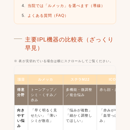
当院では「ルメッカ」を選べます（導線）
よくある質問（FAQ）
主要IPL機器の比較表（ざっくり
早見）
※ 表が見切れている場合は横にスクロールしてご覧ください。
項目
ルメッカ
ステラM22
ICON
得意
トーンアップ／
多機能・微調整
赤ら顔・血管系
分野
シミ・くすみ／
／複合悩み
赤み
向き
「早く明るく見
「悩みが複数」
「赤みが中心」
やす
せたい」「薄い
「細かく調整し
「血管っぽい赤
い悩
シミが散在」
てほしい」
み」
み