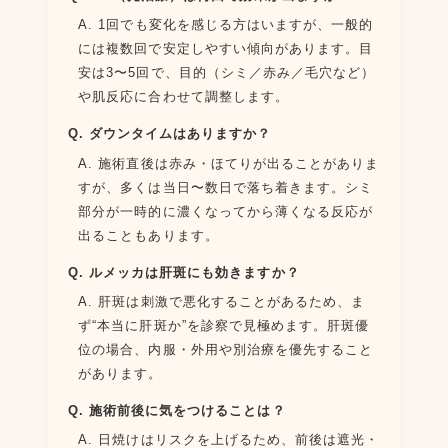
A. 1回でも変化を感じる方はいますが、一般的
には複数回で安定しやすい傾向があります。目
安は3〜5回で、目的（シミ／赤み／毛穴など）
や肌反応に合わせて調整します。
Q. ダウンタイムはありますか？
A. 施術直後は赤み・ほてりが出ることがありま
すが、多くは当日〜数日で落ち着きます。シミ
部分が一時的に濃くなってから薄くなる反応が
出ることもあります。
Q. ルメッカは肝斑にも効きますか？
A. 肝斑は刺激で悪化することがあるため、ま
ず“本当に肝斑か”を診察で見極めます。肝斑優
位の場合、内服・外用や別治療を優先すること
があります。
Q. 施術前後に気をつけることは？
A. 日焼けはリスクを上げるため、前後は遮光・