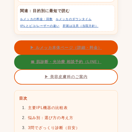
関連：目的別に最短で読む
ルメッカの料金・回数
ルメッカのダウンタイム
IPLとピコ/レーザーの違い
肝斑は注意（当院方針）
▶ ルメッカ本体ページ（詳細・料金）
📅 肌診断・光治療 相談予約（LINE）
▶ 美容皮膚科のご案内
目次
主要IPL機器の比較表
悩み別：選び方の考え方
3問でざっくり診断（目安）