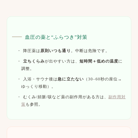
血圧の薬と“ふらつき”対策
降圧薬は
原則いつも通り
。中断は危険です。
立ちくらみ
が出やすい方は、
短時間＋低めの温度
に
調整。
入浴・サウナ後は
急に立たない
（30–60秒の座位→
ゆっくり移動）。
むくみ/頻脈/咳など薬の副作用がある方は、
副作用対
策
も参照。