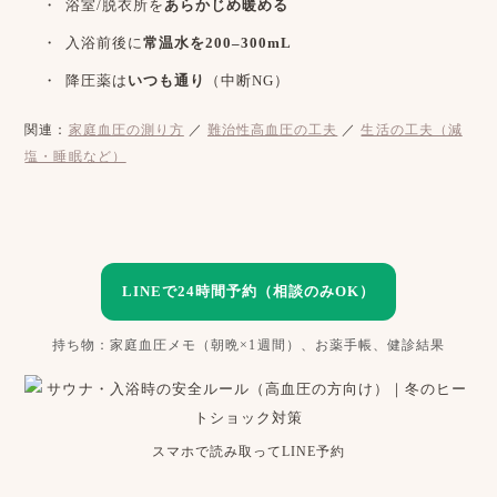
浴室/脱衣所を
あらかじめ暖める
入浴前後に
常温水を200–300mL
降圧薬は
いつも通り
（中断NG）
関連：
家庭血圧の測り方
／
難治性高血圧の工夫
／
生活の工夫（減
塩・睡眠など）
LINEで24時間予約（相談のみOK）
持ち物：家庭血圧メモ（朝晩×1週間）、お薬手帳、健診結果
スマホで読み取ってLINE予約