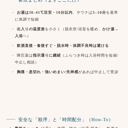
お湯は38–41℃目安・10分以内
、サウナは
5–10分
を基準
に体調で短縮
出入りの温度差
を小さく（脱衣所/浴室を暖め、
かけ湯→
入浴
へ）
飲酒直後・食後すぐ・脱水時・体調不良時は避ける
降圧薬は
指示通りに継続
（ふらつき時は入浴時間を短縮/
中止し相談）
胸痛・息切れ・強いめまい/失神感
があれば中止して受診
安全な「順序」と「時間配分」（How-To）