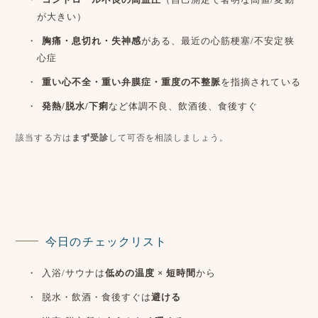
が大きい）
胸痛・息切れ・失神感
がある、最近の心筋梗塞/不安定狭
心症
重い心不全・重い弁膜症・重度の不整脈
を指摘されている
発熱/脱水/下痢
など体調不良、飲酒後、食後すぐ
該当する方は
まず受診
して可否を相談しましょう。
今日のチェックリスト
入浴/サウナは
低めの温度 × 短時間
から
脱水・飲酒・食後すぐは
避ける