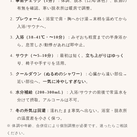
事前チェック（1分）
：体調、脱水（口渇/尿色）、飲酒の
有無を確認。寒い脱衣所は暖房で調整。
プレウォーム
：浴室で肩・胸へかけ湯→末梢を温めてから
入浴/サウナへ。
入浴（38–41℃・〜10分）
：みぞおち程度までの半身浴か
ら。息苦しさ/動悸があれば即中止。
サウナ（〜5–10分）
：最初は短く。
立ち上がりはゆっく
り
、椅子や手すりを活用。
クールダウン（ぬるめのシャワー）
：心臓から遠い部位→
近い部位へ。
一気に冷やしすぎない
。
水分補給（200–300mL）
：入浴/サウナの前後で常温水を
分けて摂取。アルコールは不可。
冬の外気は回避
：濡れたまま寒気へ出ない。浴室・脱衣所
の温度差を小さく保つ。
※ 体調や年齢、合併症により個別調整が必要です。迷ったらご相談
ください。