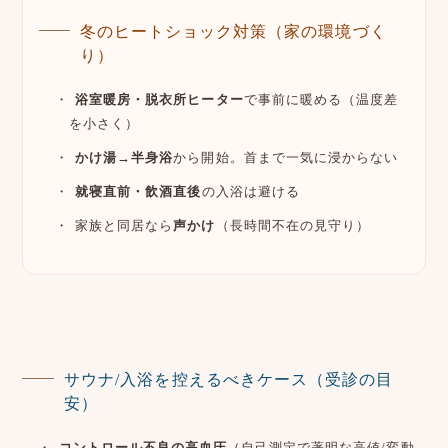
冬のヒートショック対策（家の環境づく
り）
浴室暖房・脱衣所ヒーター
で事前に暖める（温度差
を小さく）
かけ湯→半身浴
から開始。首まで一気に浸からない
就寝直前・飲酒直後
の入浴は避ける
家族と同居なら
声かけ
（長時間不在の見守り）
サウナ/入浴を控えるべきケース（受診の目
安）
コントロール不良の高血圧
（自己測定で著明な高値/変動