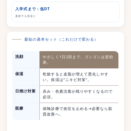
入学式まで：低DT
直前でも安全に
最短の基本セット（これだけで変わる）
洗顔
やさしく1日2回まで。ゴシゴシは逆効
果。
保湿
乾燥すると皮脂が増えて悪化しやす
い。保湿は“ニキビ対策”。
日焼け対策
赤み・色素沈着が残りやすくなるので
必須。
医療
保険診療で炎症を止める→必要なら肌
質改善へ。