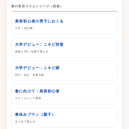
春の美容コラムシリーズ（回遊）
美容初心者の男子におくる
入門（別記事）
大学デビュー：ニキビ対策
保険もOK／短期で整える
大学デビュー：ニキビ跡
凹凸・赤み・色素沈着
春に向けて：美容初心者
カウンセリング重視
春休みプラン（親子）
まとめて整える