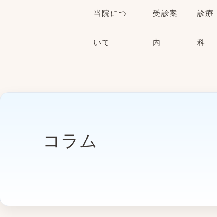
当院につ
受診案
診療
いて
内
科
コラム