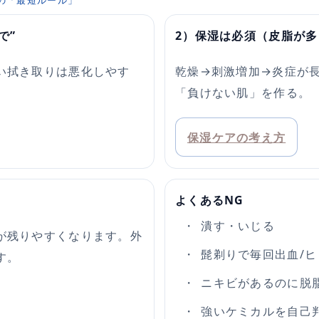
の「最短ルール」
で”
2）保湿は必須（皮脂が
い拭き取りは悪化しやす
乾燥→刺激増加→炎症が
「負けない肌」を作る。
保湿ケアの考え方
よくあるNG
潰す・いじる
が残りやすくなります。外
髭剃りで毎回出血/ヒ
す。
ニキビがあるのに脱
強いケミカルを自己