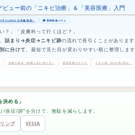
デビュー前の「ニキビ治療」＆「美容医療」入門
th CLINIC 日本橋 院長）
🏥 医師監修コラム
い？」「皮膚科って行くほど？」
、
詰まり→炎症→ニキビ跡
の流れで長引くことがあります
別に分けて
、最短で見た目が変わりやすい順に整理しま
方
治療の基本（保険も含む考え方）
美容医療の入り口
ニキビ跡（赤み/色/凹み）
を決める」
まり/炎症/跡”を分けて、無駄を減らします。
リング
VISIA