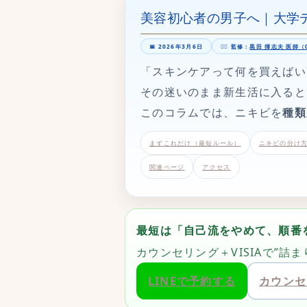
美容初心者の男子へ｜大学
📅 2026年3月6日
👨‍⚕️ 監修：
黒田 揮志夫 医師（0
「スキンケアって何を買えばい
その迷いのまま新生活に入ると
このコラムでは、ニキビを
種類
まずこれだけ（最短ルール）
ニキビの分け
関連ページ
アクセス
最短は「自己流をやめて、順番
カウンセリング＋VISIAで”詰
LINEで予約する
カウンセ