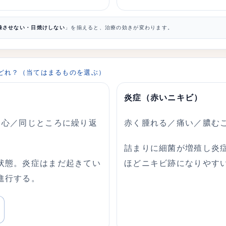
燥させない・日焼けしない
」を揃えると、治療の効きが変わります。
どれ？（当てはまるものを選ぶ）
炎症（赤いニキビ）
中心／同じところに繰り返
赤く腫れる／痛い／膿む
詰まりに細菌が増殖し炎
状態。炎症はまだ起きてい
ほどニキビ跡になりやす
進行する。