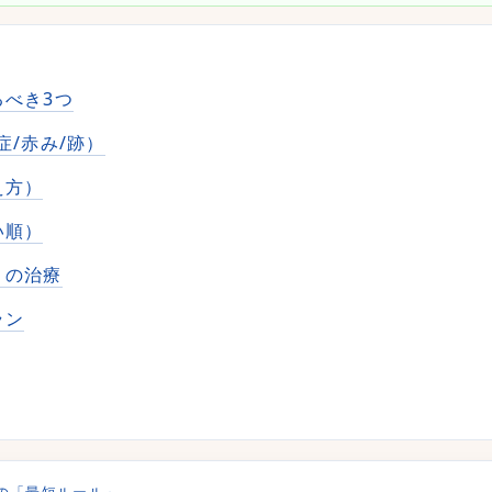
べき3つ
症/赤み/跡）
え方）
い順）
）の治療
ラン