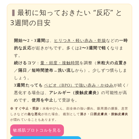
最初に知っておきたい “反応” と
3週間の目安
開始〜2・3週間
は、
ヒリつき・軽い赤み・乾燥
などの
一時
的な反応
が起きがちです。多くは
2〜3週間で軽く
なりま
す。
続けるコツ
：
量・頻度・接触時間
を調整（
米粒大の点置き
／
隔日
／
短時間塗布→洗い流し
から）。少しずつ慣らしま
しょう。
3週間たっても
ベピオ（BPO）で強い赤み・かゆみ
が続く/
悪化する場合は、
アレルギー（接触皮膚炎）
の可能性が高
めです。
使用を中止
して受診を。
🔴
すぐ中止・受診：
水疱やびらん、顔全体の強い腫れ、眼周囲の腫脹、息苦
しさなどの
急な悪化
が出た場合。 鑑別として
酒さ・口囲皮膚炎・接触皮膚炎
が隠れていることもあります。
敏感肌プロトコルを見る