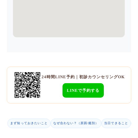
24時間LINE予約｜初診カウンセリングOK
LINEで予約する
まず知っておきたいこと
なぜ合わない？（原因/鑑別）
当日できること
9