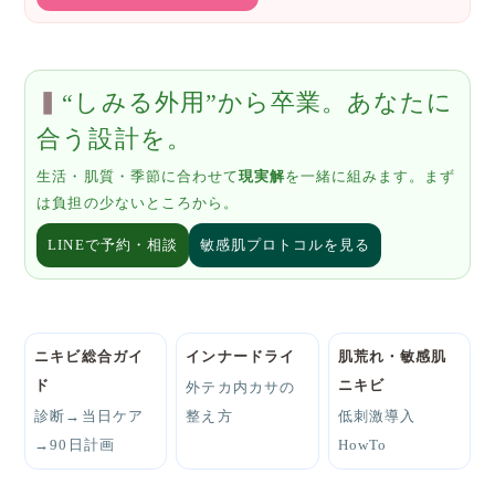
“しみる外用”から卒業。あなたに
合う設計を。
生活・肌質・季節に合わせて
現実解
を一緒に組みます。まず
は負担の少ないところから。
LINEで予約・相談
敏感肌プロトコルを見る
ニキビ総合ガイ
インナードライ
肌荒れ・敏感肌
ド
ニキビ
外テカ内カサの
診断→当日ケア
整え方
低刺激導入
→90日計画
HowTo