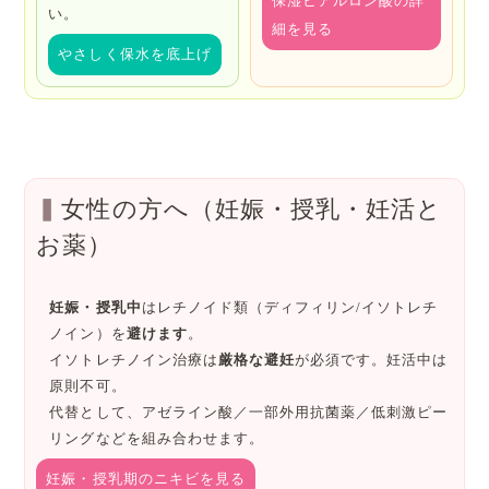
保湿ヒアルロン酸の詳
い。
細を見る
やさしく保水を底上げ
女性の方へ（妊娠・授乳・妊活と
お薬）
妊娠・授乳中
はレチノイド類（ディフィリン/イソトレチ
ノイン）を
避けます
。
イソトレチノイン治療
は
厳格な避妊
が必須です。妊活中は
原則不可。
代替として、
アゼライン酸
／一部外用抗菌薬／
低刺激ピー
リング
などを組み合わせます。
妊娠・授乳期のニキビを見る