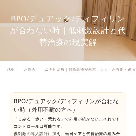
BPO/デュアック/ディフィリン
が合わない時｜低刺激設計と代
替治療の現実解
TOP
お悩み
ニキビ治療｜保険診療が基本｜大人・思春期・跡ま
BPO/デュアック/ディフィリンが合わな
い時（外用不耐の方へ）
「
しみる・赤い・荒れる
」で外用が続かない…それでも
コントロールは可能
です。
低刺激の導入設計に加え、
当日ケア
と
代替治療の組み合