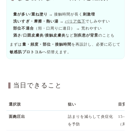
量が多い/重ね塗り
→ 接触時間が長く
刺激増
洗いすぎ・摩擦・熱い湯
→
バリア低下
でしみやすい
部位不適合
（頬・口周りに連日） → 荒れやすい
酒さ/口囲皮膚炎/接触皮膚炎
など
別疾患が背景
のことも
まずは
量・頻度・部位・接触時間
を再設計し、必要に応じて
敏感肌プロトコル
へ切替えます。
当日できること
選択肢
狙い
目安
面皰圧出
詰まりを減らして炎症化
15–
を予防
（局所