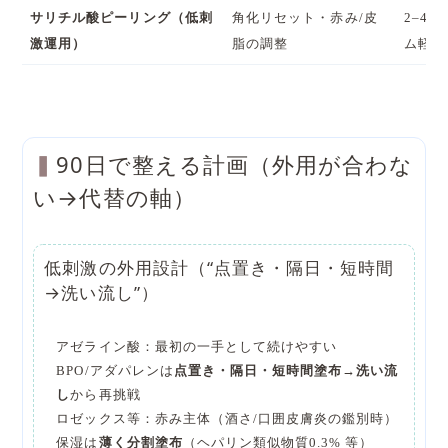
サリチル酸ピーリング（低刺
角化リセット・赤み/皮
2–4
激運用）
脂の調整
ム軽微
90日で整える計画（外用が合わな
い→代替の軸）
低刺激の外用設計（“点置き・隔日・短時間
→洗い流し”）
アゼライン酸
：最初の一手として続けやすい
BPO/アダパレンは
点置き・隔日・短時間塗布→洗い流
し
から再挑戦
ロゼックス
等：赤み主体（酒さ/口囲皮膚炎の鑑別時）
保湿は
薄く分割塗布
（
ヘパリン類似物質0.3%
等）