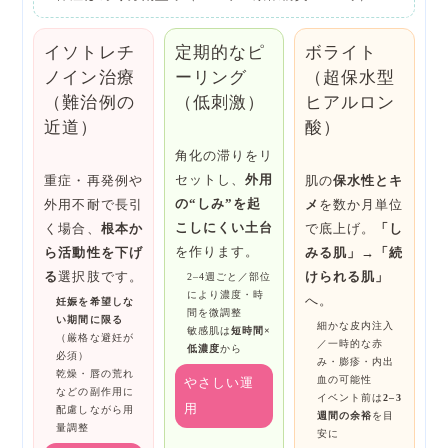
イソトレチ
定期的なピ
ボライト
ノイン治療
ーリング
（超保水型
（難治例の
（低刺激）
ヒアルロン
近道）
酸）
角化の滞りをリ
セットし、
外用
重症・再発例や
肌の
保水性とキ
の“しみ”を起
外用不耐で長引
メ
を数か月単位
こしにくい土台
く場合、
根本か
で底上げ。
「し
を作ります。
ら活動性を下げ
みる肌」→「続
る
選択肢です。
けられる肌」
2–4週ごと／部位
により濃度・時
へ。
妊娠を希望しな
間を微調整
い期間に限る
細かな皮内注入
敏感肌は
短時間×
（厳格な避妊が
／一時的な赤
低濃度
から
必須）
み・膨疹・内出
乾燥・唇の荒れ
やさしい運
血の可能性
などの副作用に
イベント前は
2–3
用
配慮しながら用
週間の余裕
を目
量調整
安に