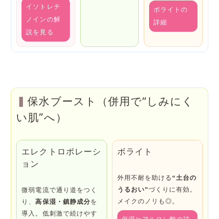
イソトレチ
ボライトの
ノインの解
詳細
説を見る
保水ブースト（併用で“しみにく
い肌”へ）
エレクトロポレーシ
ボライト
ョン
外用不耐を助ける
“土台の
うるおい”
づくりに有効。
微弱電流で通り道をつく
メイクのノリも◎。
り、
高保湿・鎮静成分
を
導入。低刺激で続けやす