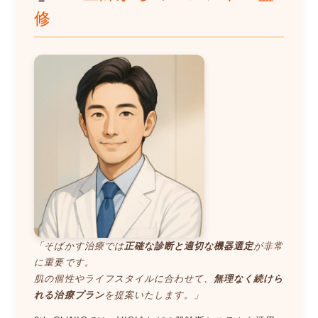
修
「そばかす治療では
正確な診断と適切な機器選定
が非常
に重要です。
肌の個性やライフスタイルに合わせて、
無理なく続けら
れる治療プラン
を提案いたします。」