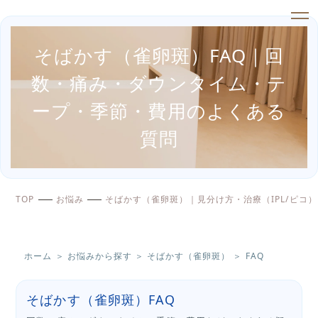
そばかす（雀卵斑）FAQ｜回
数・痛み・ダウンタイム・テ
ープ・季節・費用のよくある
質問
TOP
お悩み
そばかす（雀卵斑）｜見分け方・治療（IPL/ピコ
ホーム
＞
お悩みから探す
＞
そばかす（雀卵斑）
＞
FAQ
そばかす（雀卵斑）FAQ