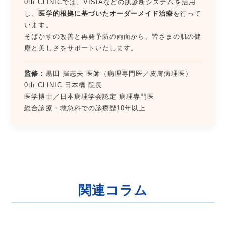
0th CLINICでは、VISIAなどの肌診断システムを活用
し、
医学的根拠に基づいたオーダーメイド治療
を行って
います。
そばかすの改善と再発予防の両面から、皆さまの肌の健
康と美しさをサポートいたします。
監修：
黒田 揮志夫 医師（病理専門医／皮膚病理医）
0th CLINIC 日本橋 院長
医学博士／日本病理学会認定 病理専門医
総合診療・救急科での診療歴10年以上
関連コラム