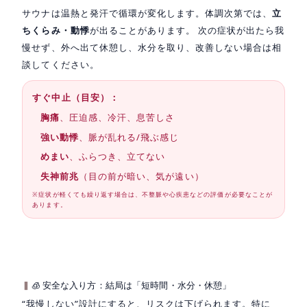
サウナは温熱と発汗で循環が変化します。体調次第では、
立
ちくらみ・動悸
が出ることがあります。 次の症状が出たら我
慢せず、外へ出て休憩し、水分を取り、改善しない場合は相
談してください。
すぐ中止（目安）：
胸痛
、圧迫感、冷汗、息苦しさ
強い動悸
、脈が乱れる/飛ぶ感じ
めまい
、ふらつき、立てない
失神前兆
（目の前が暗い、気が遠い）
※症状が軽くても繰り返す場合は、不整脈や心疾患などの評価が必要なことが
あります。
🧊 安全な入り方：結局は「短時間・水分・休憩」
“我慢しない”設計にすると、リスクは下げられます。特に