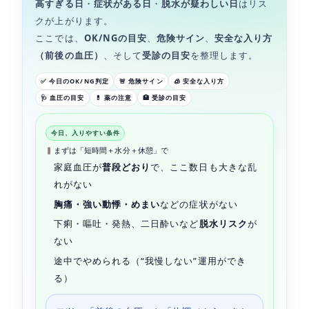
高すぎる日
・
症状がある日
・
脱水が疑わしい日
はリス
クが上がります。
ここでは、
OK/NGの目安
、
危険サイン
、
安全な入り方
（前後の血圧）
、そして
受診の目安
を整理します。
✅ 今日のOK/NG判定
🚨 危険サイン
🧊 安全な入り方
🩺 血圧の目安
💊 薬の注意
🏥 受診の目安
今日、入りやすい条件
まずは「短時間＋水分＋休憩」で
家庭血圧が
普段どおり
で、ここ数日も大きな乱
れがない
胸痛・強い動悸・めまい
などの症状がない
下痢・嘔吐・発熱、二日酔いなど
脱水リスク
が
ない
途中でやめられる（“我慢しない”運用ができ
る）