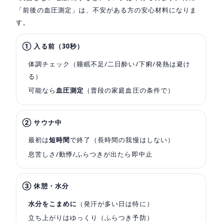
「前後の血圧測定」は、不安がある方の安心材料になりま
す。
① 入る前（30秒）
体調チェック（睡眠不足/二日酔い/下痢/発熱は避け
る）
可能なら
血圧測定
（普段の家庭血圧の条件で）
② サウナ中
最初は
短時間
で終了（長時間の我慢はしない）
息苦しさ/動悸/ふらつきが出たら即中止
③ 休憩・水分
水分をこまめに
（発汗が多い日は特に）
立ち上がりはゆっくり（ふらつき予防）