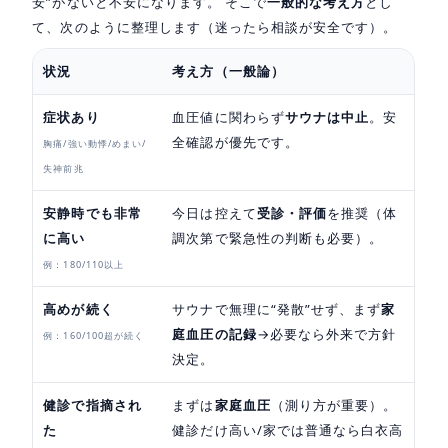
安”がないと不安になります。 そこで
一般的な考え方
とし
て、次のように整理します（迷ったら相談が安全です）。
状況
考え方（一般論）
症状あり
血圧値に関わらず
サウナは中止
。安
全確認が優先です。
胸痛/強い動悸/めまい/
失神前兆
安静時でも非常
今日は控えて
受診・評価
を推奨（体
に高い
調次第で緊急性の判断も必要）。
例：180/110以上
高めが続く
サウナで無理に“発散”せず、まず
家
庭血圧の記録
→必要なら外来で方針
例：160/100超が続く
決定。
健診で指摘され
まずは
家庭血圧
（測り方が重要）。
た
健診だけ高い/家では普通なら白衣高