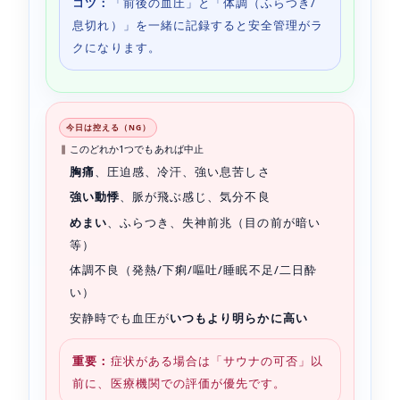
コツ：
「前後の血圧」と「体調（ふらつき/
息切れ）」を一緒に記録すると安全管理がラ
クになります。
今日は控える（NG）
このどれか1つでもあれば中止
胸痛
、圧迫感、冷汗、強い息苦しさ
強い動悸
、脈が飛ぶ感じ、気分不良
めまい
、ふらつき、失神前兆（目の前が暗い
等）
体調不良（発熱/下痢/嘔吐/睡眠不足/二日酔
い）
安静時でも血圧が
いつもより明らかに高い
重要：
症状がある場合は「サウナの可否」以
前に、医療機関での評価が優先です。