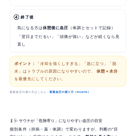
④ 終了後
気になる方は
休憩後に血圧
（体調とセットで記録）
「翌日までだるい」「頭痛が強い」などが続くなら見
直し
ポイント：
「冷却を強くしすぎる」「急に立つ」「脱
水」はトラブルの原因になりやすいので、
休憩＋水分
を最優先にしてください。
家庭血圧の測り方はこちら：
家庭血圧の測り方（HowTo）
🩺 サウナが「危険寄り」になりやすい血圧の目安
個別条件（持病・薬・体調）で変わりますが、判断の“目