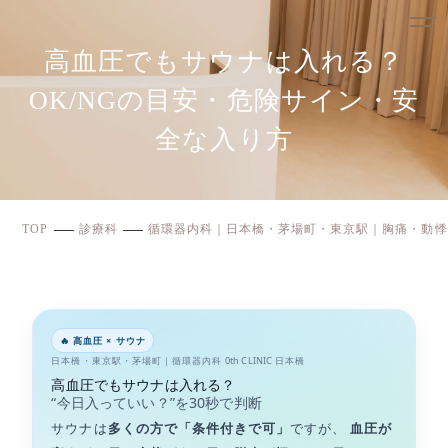
高血圧でもサウナは入れる？
OK/NGの目安・危険サイン・安
全な入り方
TOP
診療科
循環器内科｜日本橋・茅場町・東京駅｜胸痛・動悸
🔥 高血圧 × サウナ
日本橋・東京駅・茅場町｜循環器内科
0th CLINIC
日本橋
高血圧でもサウナは入れる？
“今日入っていい？”を30秒で判断
サウナは
多くの方で「条件付きで可」
ですが、
血圧が