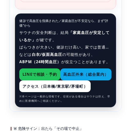
健診で高血圧を指摘された／家庭血圧が不安定なら、まず“評
価”から
サウナの安全判断は、結局
「家庭血圧が安定して
いるか」
が鍵です。
ばらつきが大きい、健診だけ高い、家では普通…
などは
白衣/仮面高血圧
の可能性があり、
ABPM（24時間血圧）
が役立つことがあります。
LINEで相談・予約
高血圧外来（総合案内）
アクセス（日本橋/東京駅/茅場町）
※本ページは一般的な情報です。症状がある場合はサウナは控え、早
めに医療機関へご相談ください。
🚨 危険サイン：出たら「その場で中止」