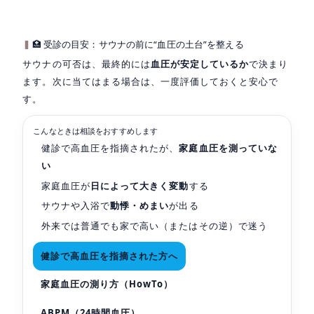
🏥 受診の目安：サウナの前に“血圧の土台”を整える
サウナの可否は、最終的には
血圧が安定しているか
で決まり
ます。次に当てはまる場合は、一度評価しておくと安心で
す。
こんなときは相談をおすすめします
健診で高血圧を指摘されたが、
家庭血圧を測っていな
い
家庭血圧が
日によって大きく変動
する
サウナや入浴で
動悸・めまい
が出る
外来では普通でも家で高い（またはその逆）で迷う
健診で高血圧を指摘された方へ
家庭血圧の測り方（HowTo）
ABPM（24時間血圧）