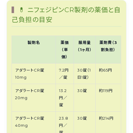
💊 ニフェジピンCR製剤の薬価と自
己負担の目安
製剤名
薬価
服用量
薬剤費（3
（単
（1ヶ月）
割負担）
価）
アダラートCR錠
7.2円
30錠（1
約65円
10mg
／錠
日1錠）
アダラートCR錠
13.2
30錠
約119円
20mg
円／
錠
アダラートCR錠
23.8
30錠
約214円
40mg
円／
錠