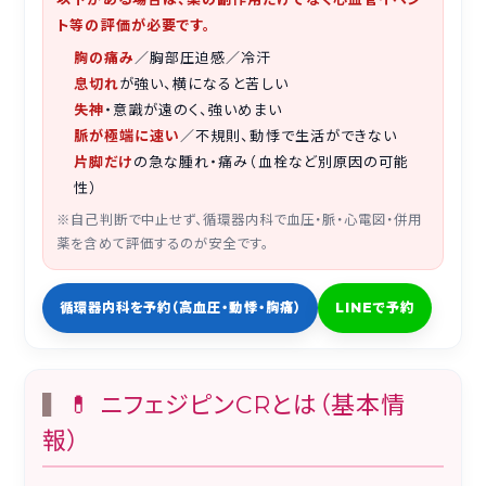
ト等の評価が必要です。
胸の痛み
／胸部圧迫感／冷汗
息切れ
が強い、横になると苦しい
失神
・意識が遠のく、強いめまい
脈が極端に速い
／不規則、動悸で生活ができない
片脚だけ
の急な腫れ・痛み（血栓など別原因の可能
性）
※自己判断で中止せず、循環器内科で血圧・脈・心電図・併用
薬を含めて評価するのが安全です。
循環器内科を予約（高血圧・動悸・胸痛）
LINEで予約
💊 ニフェジピンCRとは（基本情
報）