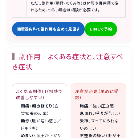
ただし副作用（動悸・むくみ等）は体質や併用薬で変
わるため、つらい場合は相談が必要です。
循環器内科で副作用も含めて見直す
LINEで予約
副作用｜よくある症状と、注意すべ
き症状
よくある副作用（相談で
注意が必要（早めに受
改善しやすい）
診）
頭痛・顔のほてり
（血
胸痛
／強い圧迫感
管拡張の反応）
息切れ
、呼吸が苦しい
動悸
（脈が速い感じ／
失神
、立っていられな
ドキドキ）
いめまい
めまい
（血圧が下がり
不整脈
の疑い（脈が不