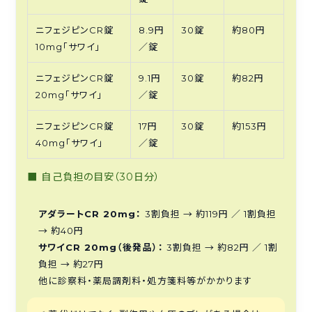
ニフェジピンCR錠
8.9円
30錠
約80円
10mg「サワイ」
／錠
ニフェジピンCR錠
9.1円
30錠
約82円
20mg「サワイ」
／錠
ニフェジピンCR錠
17円
30錠
約153円
40mg「サワイ」
／錠
■ 自己負担の目安（30日分）
アダラートCR 20mg：
3割負担 → 約119円 ／ 1割負担
→ 約40円
サワイCR 20mg（後発品）：
3割負担 → 約82円 ／ 1割
負担 → 約27円
他に診察料・薬局調剤料・処方箋料等がかかります