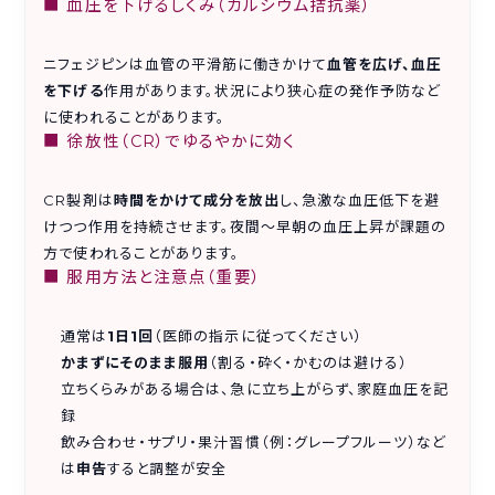
■ 血圧を下げるしくみ（カルシウム拮抗薬）
ニフェジピンは血管の平滑筋に働きかけて
血管を広げ、血圧
を下げる
作用があります。状況により狭心症の発作予防など
に使われることがあります。
■ 徐放性（CR）でゆるやかに効く
CR製剤は
時間をかけて成分を放出
し、急激な血圧低下を避
けつつ作用を持続させます。夜間〜早朝の血圧上昇が課題の
方で使われることがあります。
■ 服用方法と注意点（重要）
通常は
1日1回
（医師の指示に従ってください）
かまずにそのまま服用
（割る・砕く・かむのは避ける）
立ちくらみがある場合は、急に立ち上がらず、家庭血圧を記
録
飲み合わせ・サプリ・果汁習慣（例：グレープフルーツ）など
は
申告
すると調整が安全