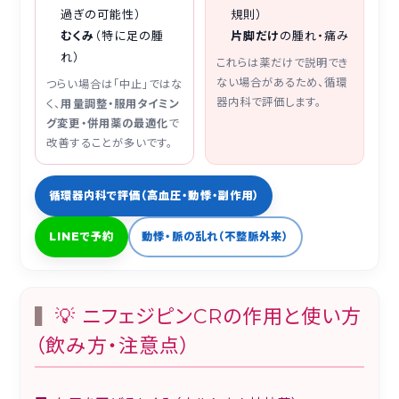
過ぎの可能性）
規則）
むくみ
（特に足の腫
片脚だけ
の腫れ・痛み
れ）
これらは薬だけで説明でき
ない場合があるため、循環
つらい場合は「中止」ではな
器内科で評価します。
く、
用量調整・服用タイミン
グ変更・併用薬の最適化
で
改善することが多いです。
循環器内科で評価（高血圧・動悸・副作用）
LINEで予約
動悸・脈の乱れ（不整脈外来）
💡 ニフェジピンCRの作用と使い方
（飲み方・注意点）