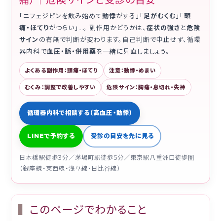
「ニフェジピンを飲み始めて
動悸
がする」「
足がむくむ
」「
頭
痛・ほてり
がつらい」…。 副作用かどうかは、
症状の強さ
と
危険
サイン
の有無で判断が変わります。自己判断で中止せず、循環
器内科で
血圧・脈・併用薬
を一緒に見直しましょう。
よくある副作用：頭痛・ほてり
注意：動悸・めまい
むくみ：調整で改善しやすい
危険サイン：胸痛・息切れ・失神
循環器内科で相談する（高血圧・動悸）
LINEで予約する
受診の目安を先に見る
日本橋駅徒歩3分／茅場町駅徒歩5分／東京駅八重洲口徒歩圏
（銀座線・東西線・浅草線・日比谷線）
このページでわかること