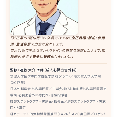
「降圧薬の“副作用”は、体質だけでなく
血圧目標・脈拍・併用
薬・生活背景
で出方が変わります。
自己判断で中止せず、危険サインの有無を確認したうえで、循
環器の視点で
安全に最適化
しましょう。」
監修：
遠藤 大介 医師（成人心臓血管外科）
筑波大学医学専門学群医学類（2010年）／順天堂大学大学院
（2017年）
日本外科学会 外科専門医／三学会構成心臓血管外科専門医認定
機構 心臓血管外科専門医・修練指導者
腹部ステントグラフト 実施医・指導医／胸部ステントグラフト 実施
医・指導医
経カテーテル的大動脈弁置換術（TAVR/TAVI）実施医／ロボット