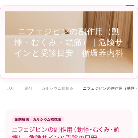
ニフェジピンの副作用（動
悸・むくみ・頭痛）｜危険サ
インと受診目安｜循環器内科
TOP
薬剤
カルシウム拮抗薬
ニフェジピンの副作用（動悸
薬剤解説｜カルシウム拮抗薬
ニフェジピンの副作用（動悸・むくみ・頭
痛）｜危険サインと受診の目安