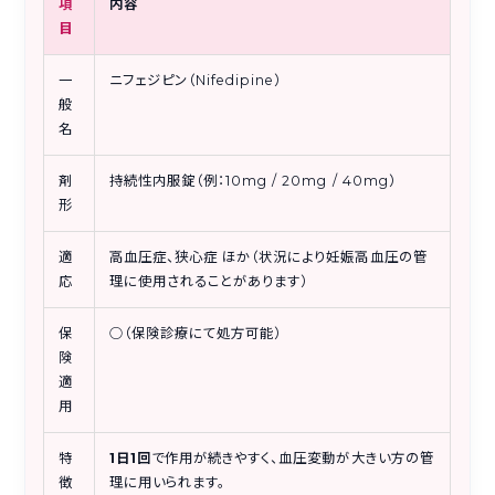
項
内容
目
一
ニフェジピン（Nifedipine）
般
名
剤
持続性内服錠（例：10mg / 20mg / 40mg）
形
適
高血圧症、狭心症 ほか（状況により妊娠高血圧の管
応
理に使用されることがあります）
保
○（保険診療にて処方可能）
険
適
用
特
1日1回
で作用が続きやすく、血圧変動が大きい方の管
徴
理に用いられます。