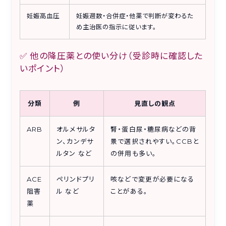
妊娠高血圧
妊娠週数・合併症・他薬で判断が変わるた
め主治医の指示に従います。
✅ 他の降圧薬との使い分け（受診時に確認した
いポイント）
分類
例
見直しの観点
ARB
オルメサルタ
腎・蛋白尿・糖尿病などの背
ン、カンデサ
景で選択されやすい。CCBと
ルタン など
の併用も多い。
ACE
ペリンドプリ
咳などで変更が必要になる
阻害
ル など
ことがある。
薬