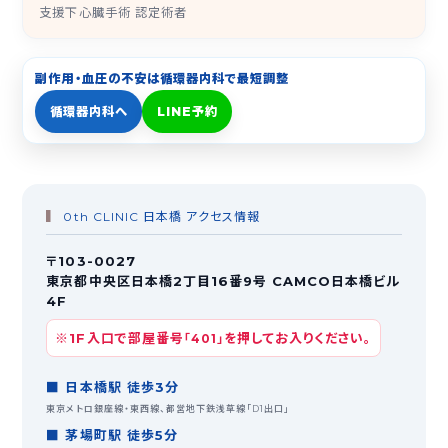
支援下心臓手術 認定術者
副作用・血圧の不安は循環器内科で最短調整
循環器内科へ
LINE予約
0th CLINIC 日本橋 アクセス情報
〒103-0027
東京都中央区日本橋2丁目16番9号 CAMCO日本橋ビル
4F
※1F入口で部屋番号
を押してお入りください。
「401」
■ 日本橋駅 徒歩3分
東京メトロ銀座線・東西線、都営地下鉄浅草線「D1出口」
■ 茅場町駅 徒歩5分