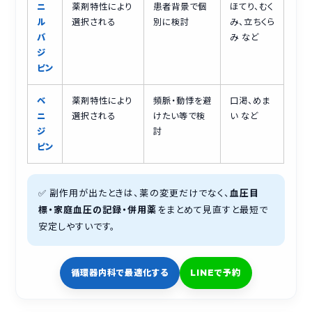
ニ
薬剤特性により
患者背景で個
ほてり、むく
ル
選択される
別に検討
み、立ちくら
バ
み など
ジ
ピン
ベ
薬剤特性により
頻脈・動悸を避
口渇、めま
ニ
選択される
けたい等で検
い など
ジ
討
ピン
✅ 副作用が出たときは、薬の変更だけでなく、
血圧目
標・家庭血圧の記録・併用薬
をまとめて見直すと最短で
安定しやすいです。
循環器内科で最適化する
LINEで予約