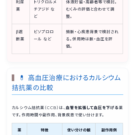
利尿
トリクロルメ
体液貯留・高齢者等で検討。
薬
チアジド な
むくみの評価と合わせて調
ど
整。
β遮
ビソプロロ
頻脈・心疾患背景で検討され
断薬
ール など
る。併用時は脈・血圧を評
価。
💊 高血圧治療におけるカルシウム
拮抗薬の比較
カルシウム拮抗薬（CCB）は、
血管を拡張して血圧を下げる
薬
です。作用時間や副作用、背景疾患で使い分けます。
薬
特徴
使い分けの観
副作用例