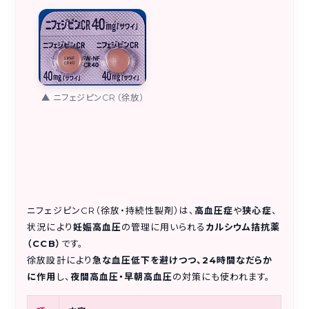
▲ ニフェジピンCR（徐放）
ニフェジピンCR（徐放・持続性製剤）は、
高血圧症
や
狭心症
、
状況により
妊娠高血圧
の管理に用いられる
カルシウム拮抗薬
（CCB）
です。
徐放設計により
急な血圧低下を避けつつ、24時間なだらか
に作用
し、
夜間高血圧・早朝高血圧
の対策にも使われます。