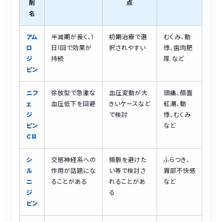
剤
点
名
アム
半減期が長く、1
初期治療で選
むくみ、動
ロ
日1回で効果が
択されやすい
悸、歯肉肥
ジ
持続
厚 など
ピン
ニフ
徐放型で急激な
血圧変動が大
頭痛、顔面
ェ
血圧低下を回避
きいケースなど
紅潮、動
ジ
で検討
悸、むくみ
ピン
など
CR
シ
交感神経系への
頻脈を避けた
ふらつき、
ル
作用が話題にな
い等で検討さ
胃部不快感
ニ
ることがある
れることがあ
など
ジ
る
ピン