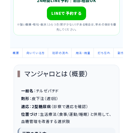
24時間LINE予約｜初診相談OK
LINEで予約する
※強い腹痛・嘔吐・脱水（ふらつき/尿が少ない）がある場合は、早めの受診を優
先してください。
概要
向いている方
初診の流れ
用法・用量
打ち忘れ
副作用/禁
マンジャロとは（概要）
一般名
：チルゼパチド
剤形
：皮下注（週
回）
1
適応
：
2型糖尿病
（診察で適応を確認）
位置づけ
：生活療法（食事/運動/睡眠）と併用して、
血糖管理を改善する選択肢