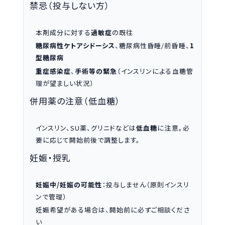
禁忌（投与しない方）
本剤成分に対する
過敏症
の既往
糖尿病性ケトアシドーシス
、糖尿病性昏睡/前昏睡、
1
型糖尿病
重症感染症
、
手術等の緊急
（インスリンによる血糖管
理が望ましい状況）
併用薬の注意（低血糖）
インスリン、SU薬、グリニドなどは
低血糖
に注意。必
要に応じて開始前後で調整します。
妊娠・授乳
妊娠中/妊娠の可能性
：投与しません（原則インスリ
ンで管理）
妊娠希望がある場合は、開始前に必ずご相談くださ
い