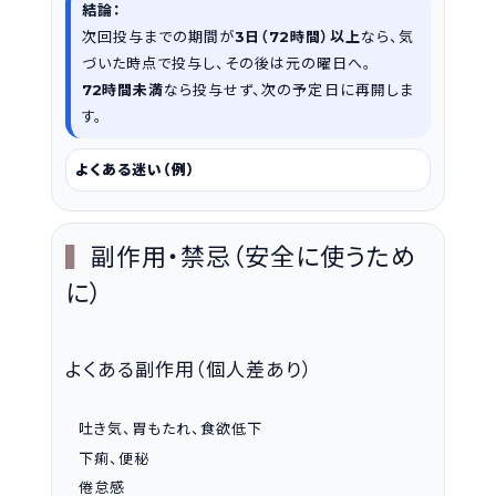
結論：
次回投与までの期間が
日（
時間）以上
なら、気
3
72
づいた時点で投与し、その後は元の曜日へ。
時間未満
なら投与せず、次の予定日に再開しま
72
す。
よくある迷い（例）
副作用・禁忌（安全に使うため
に）
よくある副作用（個人差あり）
吐き気、胃もたれ、食欲低下
下痢、便秘
倦怠感