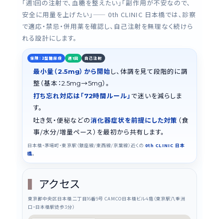
「週
回の注射で、血糖を整えたい」「副作用が不安なので、
1
安全に用量を上げたい」—— 0th CLINIC 日本橋では、診察
で適応・禁忌・併用薬を確認し、自己注射を無理なく続けら
れる設計にします。
週
回
保険：2型糖尿病
自己注射
1
最小量（
）から開始
し、体調を見て段階的に調
2.5mg
整（基本：
→
）。
2.5mg
5mg
打ち忘れ対応は「
時間ルール」
で迷いを減らしま
72
す。
吐き気・便秘などの
消化器症状を前提にした対策
（食
事/水分/増量ペース）を最初から共有します。
日本橋・茅場町・東京駅（銀座線/東西線/京葉線）近くの
0th CLINIC 日本
橋
。
アクセス
東京都中央区日本橋二丁目
番
号 CAMCO日本橋ビル
階（東京駅八重洲
16
9
4
口・日本橋駅徒歩
分）
3