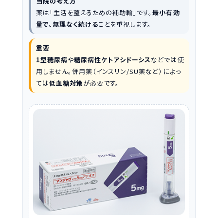
当院の考え方
薬は「生活を整えるための補助輪」です。
最小有効
量で、無理なく続ける
ことを重視します。
重要
1型糖尿病
や
糖尿病性ケトアシドーシス
などでは使
用しません。併用薬（インスリン/SU薬など）によっ
ては
低血糖対策
が必要です。