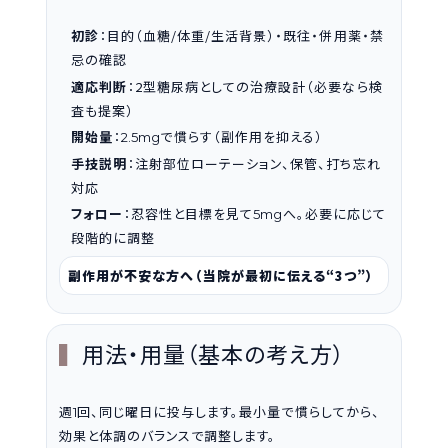
初診
：目的（血糖/体重/生活背景）・既往・併用薬・禁
忌の確認
適応判断
：2型糖尿病としての治療設計（必要なら検
査も提案）
開始量
：
で慣らす（副作用を抑える）
2.5mg
手技説明
：注射部位ローテーション、保管、打ち忘れ
対応
フォロー
：忍容性と目標を見て
へ。必要に応じて
5mg
段階的に調整
副作用が不安な方へ（当院が最初に伝える“3つ”）
用法・用量（基本の考え方）
週
回、同じ曜日に投与します。最小量で慣らしてから、
1
効果と体調のバランスで調整します。