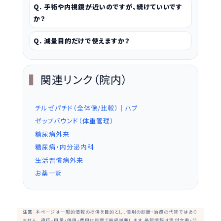
Q. 手術や内視鏡が近いのですが、続けていいです
か？
Q. 減量目的だけで使えますか？
関連リンク（院内）
チルゼパチド（全体像/比較）｜ハブ
ゼップバウンド（体重管理）
糖尿病外来
糖尿病・内分泌内科
生活習慣病外来
お薬一覧
注意
：本ページは一般的情報の提供を目的とし、個別の診断・治療の代替ではあり
ません。 適応・用量・併用・費用は診察で最終判断します。最新情報は添付文書・公