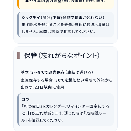
薬
や
食事内容の調整（例：液体食）
を行います。
シックデイ（嘔吐/下痢/発熱で食事がとれない）
まず脱水を避けることを優先。無理に投与・増量は
しません。再開は診察で相談してください。
保管（忘れがちなポイント）
基本：
2〜8℃で遮光保存
（凍結は避ける）
室温保存する場合：
30℃を超えない
場所で外箱から
出さず、
21日以内
に使用
コツ
「打つ曜日」をカレンダー/リマインダー固定にする
と、打ち忘れが減ります。迷った時は「
時間ルー
72
ル」を確認してください。