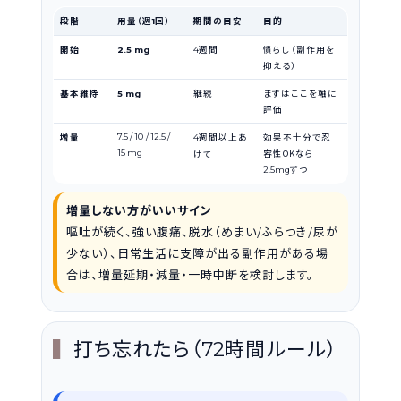
段階
用量（週
回）
期間の目安
目的
1
開始
週間
慣らし（副作用を
2.5 mg
4
抑える）
基本維持
継続
まずはここを軸に
5 mg
評価
増量
週間以上あ
効果不十分で忍
7.5 / 10 / 12.5 /
4
容性OKなら
15 mg
けて
ずつ
2.5mg
増量しない方がいいサイン
嘔吐が続く、強い腹痛、脱水（めまい/ふらつき/尿が
少ない）、日常生活に支障が出る副作用がある場
合は、増量延期・減量・一時中断を検討します。
打ち忘れたら（
時間ルール）
72