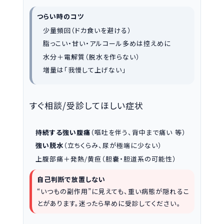
つらい時のコツ
少量頻回（ドカ食いを避ける）
脂っこい・甘い・アルコール多めは控えめに
水分＋電解質（脱水を作らない）
増量は「我慢して上げない」
すぐ相談/受診してほしい症状
持続する強い腹痛
（嘔吐を伴う、背中まで痛い 等）
強い脱水
（立ちくらみ、尿が極端に少ない）
上腹部痛＋発熱/黄疸（胆嚢・胆道系の可能性）
自己判断で放置しない
“いつもの副作用”に見えても、重い病態が隠れるこ
とがあります。迷ったら早めに受診してください。