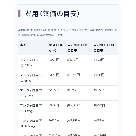
費用（薬価の目安）
薬価は改定で変わる可能性があります。下表は「
1キット（週1回分）
」の目安で
す。診察時に最新のご案内をします。
製剤
薬価（1キ
自己負担（3割
自己負担（1割
ット）
の目安）
の目安）
マンジャロ皮下
1,924円
約577円
約192円
注
2.5mg
マンジャロ皮下
3,848円
約1,154円
約385円
注
5mg
マンジャロ皮下
5,772円
約1,732円
約577円
注
7.5mg
マンジャロ皮下
7,696円
約2,309円
約770円
注
10mg
マンジャロ皮下
9,620円
約2,886円
約962円
注
12.5mg
マンジャロ皮下
11,544円
約3,463円
約1,154円