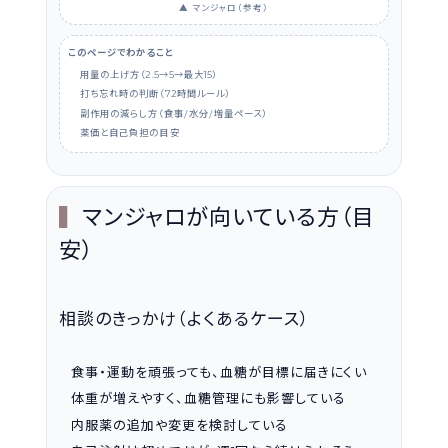
▲ マンジャロ（参考）
このページでわかること
用量の上げ方（
→
→最大
）
2.5
5
15
打ち忘れ時の判断（
時間ルール）
72
副作用の減らし方（食事/水分/増量ペース）
薬価と自己負担の目安
マンジャロが向いている方（目
安）
相談のきっかけ（よくあるケース）
食事・運動を頑張っても、血糖が目標に届きにくい
体重が増えやすく、血糖管理にも影響している
内服薬の追加や変更を検討している