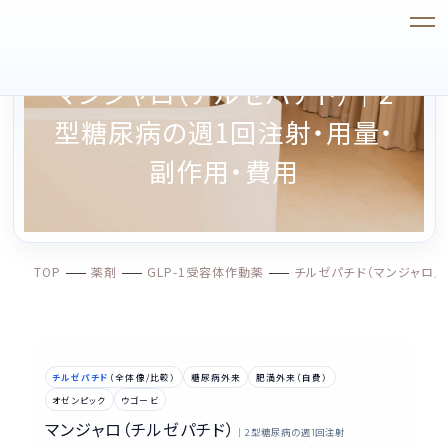
マンジャロ（チルゼパチド）｜2
型糖尿病の週1回注射・用量・
副作用・費用
TOP
薬剤
GLP-1受容体作動薬
チルゼパチド（マンジャロ／
チルゼパチド
（全体像/比較）
糖尿病外来
肥満外来（自費）
オゼンピック
ウゴービ
マンジャロ（チルゼパチド）
｜2型糖尿病の週
回注射
1