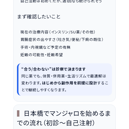
自己注射は初めてだが、週
回なら続けられそう
1
まず確認したいこと
現在の治療内容（インスリン/SU薬/その他）
胃腸症状の出やすさ（吐き気/便秘/下痢の既往）
手術・内視鏡など予定の有無
妊娠の可能性・妊娠希望
“合う/合わない”は診察で決まります
同じ薬でも、体質・併用薬・生活リズムで最適解は
変わります。
はじめから副作用を前提に設計
するこ
とで継続しやすくなります。
日本橋でマンジャロを始めるま
での流れ（初診〜自己注射）