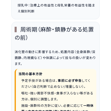
授乳中：治療上の有益性と母乳栄養の有益性を踏ま
え個別判断
周術期（麻酔・鎮静がある処置
の前）
消化管の動きに影響するため、処置内容（全身麻酔/深
鎮静、内視鏡など）や体調によって投与の扱いが変わり
ます。
当院の基本方針
予定手技がある場合は、
事前に必ず申告
してく
ださい（自己判断で止めない/増量しない）。
嘔吐・強い胃部不快感・食事が入らない等がある
方は、個別に調整します。
施設・麻酔科の方針に従い、必要に応じて
一時休