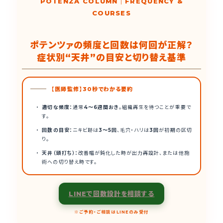
POTENZA COLUMN｜FREQUENCY &
COURSES
ポテンツァの頻度と回数は何回が正解？
症状別“天井”の目安と切り替え基準
【医師監修】30秒でわかる要約
適切な頻度：
通常
4〜6
週間おき
。組織再生を待つことが重要で
す。
回数の目安：
ニキビ跡は
3〜5
回
、毛穴・ハリは
3
回
が初期の区切
り。
天井（頭打ち）：
改善幅が鈍化した時が出力再設計、または他施
術への切り替え時です。
LINEで回数設計を相談する
※ご予約・ご相談はLINEのみ受付