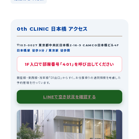
0th CLINIC 日本橋 アクセス
〒
103-0027
東京都中央区日本橋
2-16-9
CAMCO日本橋ビル
4F
日本橋駅 徒歩3分 / 東京駅 徒歩圏
1F入口で部屋番号「401」を呼び出してください
銀座線・東西線・浅草線「D1出口」からすぐ。お仕事帰りの通院頻度を考慮した
予約管理を行っています。
LINEで空き状況を確認する