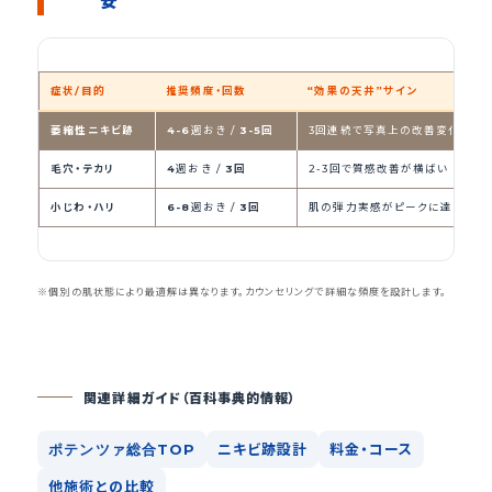
安
症状/目的
推奨頻度・回数
“効果の天井”サイン
萎縮性ニキビ跡
4-6
週おき /
3-5
回
3回連続で写真上の改善変化が5%
毛穴・テカリ
4
週おき /
3
回
2-3回で質感改善が横ばい
小じわ・ハリ
6-8
週おき /
3
回
肌の弾力実感がピークに達した時
※個別の肌状態により最適解は異なります。カウンセリングで詳細な頻度を設計します。
関連詳細ガイド（百科事典的情報）
ポテンツァ総合TOP
ニキビ跡設計
料金・コース
他施術との比較