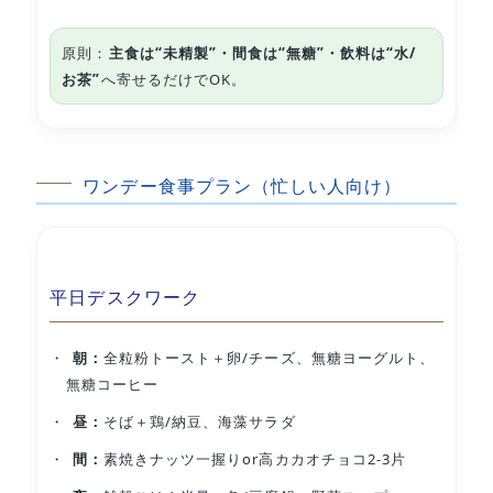
原則：
主食は“未精製”・間食は“無糖”・飲料は“水/
お茶”
へ寄せるだけでOK。
ワンデー食事プラン（忙しい人向け）
平日デスクワーク
朝：
全粒粉トースト＋卵/チーズ、無糖ヨーグルト、
無糖コーヒー
昼：
そば＋鶏/納豆、海藻サラダ
間：
素焼きナッツ一握りor高カカオチョコ2-3片