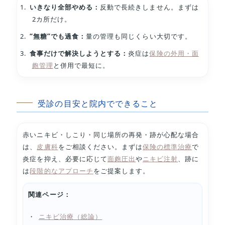
いきなり全部やめる：
反動で長続きしません。まずは
2カ所だけ。
“無糖”でも過食：
量の管理も同じくらい大切です。
食事だけで解決しようとする：
炎症は
保険の外用・面
皰管理
と併用で最短に。
受診の目安と院内でできること
赤いニキビ・しこり・同じ場所の再発・跡が心配な場合
は、
皮膚科
をご相談ください。まずは
保険の標準治療
で
炎症を抑え、必要に応じて
面皰圧出
や
ニキビ注射
、跡に
は
段階的なアプローチ
をご提案します。
関連ページ：
ニキビ治療（総論）