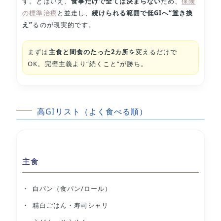
す。とはいえ、
食事だけで全ては決まらない
ため、
保険
の標準治療
と並走し、
続けられる範囲で低GIへ“置き換
え”
るのが現実的です。
まずは
主食と間食のたった2カ所
を変えるだけで
OK。完璧主義より“続くこと”が勝ち。
高GIリスト（よく食べる順）
主食
白パン（食パン/ロール）
精白ごはん・寿司シャリ