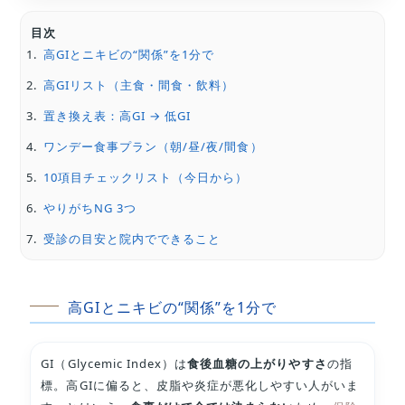
目次
高GIとニキビの“関係”を1分で
高GIリスト（主食・間食・飲料）
置き換え表：高GI → 低GI
ワンデー食事プラン（朝/昼/夜/間食）
10項目チェックリスト（今日から）
やりがちNG 3つ
受診の目安と院内でできること
高GIとニキビの“関係”を1分で
GI（Glycemic Index）は
食後血糖の上がりやすさ
の指
標。高GIに偏ると、皮脂や炎症が悪化しやすい人がいま