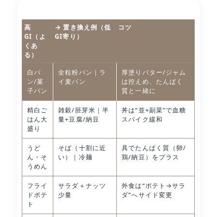
高
→ 置き換え例（低
コツ
GI（よ
GI寄り）
くあ
る）
白パ
全粒粉パン｜ラ
厚塗りバター/ジャム
ン/菓
イ麦パン
は控えめ、たんぱく
子パン
質と一緒に
精白ご
雑穀/胚芽米｜半
丼は“並+副菜”で血糖
はん大
量+豆腐/納豆
スパイク緩和
盛り
うど
そば（十割に近
具でたんぱく質（卵/
ん・そ
い）｜冷麺
鶏/納豆）をプラス
うめん
フライ
サラダ＋ナッツ
外食は“ポテト→サラ
ドポテ
少量
ダ”へサイド変更
ト