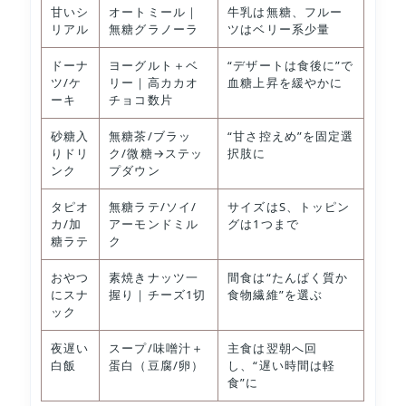
甘いシ
オートミール｜
牛乳は無糖、フルー
リアル
無糖グラノーラ
ツはベリー系少量
ドーナ
ヨーグルト＋ベ
“デザートは食後に”で
ツ/ケ
リー｜高カカオ
血糖上昇を緩やかに
ーキ
チョコ数片
砂糖入
無糖茶/ブラッ
“甘さ控えめ”を固定選
りドリ
ク/微糖→ステッ
択肢に
ンク
プダウン
タピオ
無糖ラテ/ソイ/
サイズはS、トッピン
カ/加
アーモンドミル
グは1つまで
糖ラテ
ク
おやつ
素焼きナッツ一
間食は“たんぱく質か
にスナ
握り｜チーズ1切
食物繊維”を選ぶ
ック
夜遅い
スープ/味噌汁＋
主食は翌朝へ回
白飯
蛋白（豆腐/卵）
し、“遅い時間は軽
食”に