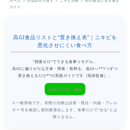
ホーム
＞
お悩みから探す
＞
ニキビ治療
＞
高GI食品と置き換え
ガイド
高GI食品リストと“置き換え表”｜ニキビを
悪化させにくい食べ方
“我慢ゼロ”でできる食事リモデル。
高GIに偏りがちな主食・間食・飲料を、低GIへ**1つずつ
置き換えるだけ**の実践ガイドです（医師監修）。
LINEで予約・相談
※一般情報です。実際の治療は診察・既往・内服・アレル
ギー等を確認し個別最適化します。食事だけで“治る”とは
限りません。