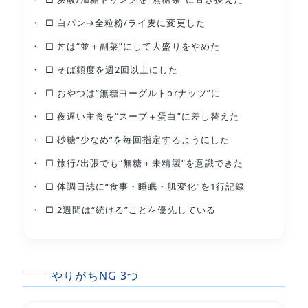
□ 白パン→全粒粉/ライ麦に変更した
□ 丼は“並＋副菜”にして大盛りをやめた
□ そば頻度を週2回以上にした
□ おやつは“無糖ヨーグルトorナッツ”に
□ 夜遅い主食を“スープ＋蛋白”に差し替えた
□ 砂糖“少なめ”を毎回指定するようにした
□ 旅行/出張でも“無糖＋未精製”を意識できた
□ 体調日誌に“食事・睡眠・肌変化”を1行記録
□ 2週間は“続ける”ことを優先している
やりがちNG 3つ