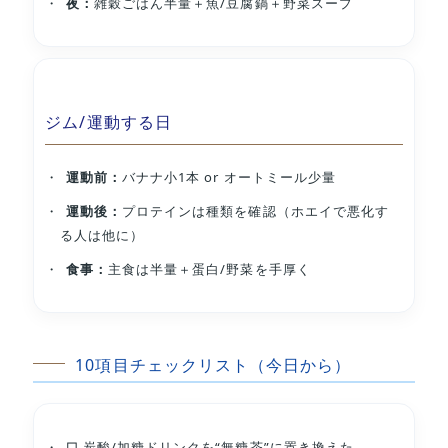
夜：
雑穀ごはん半量＋魚/豆腐鍋＋野菜スープ
ジム/運動する日
運動前：
バナナ小1本 or オートミール少量
運動後：
プロテインは種類を確認（ホエイで悪化す
る人は他に）
食事：
主食は半量＋蛋白/野菜を手厚く
10項目チェックリスト（今日から）
□ 炭酸/加糖ドリンクを“無糖茶”に置き換えた