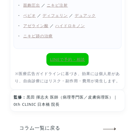
面皰圧出
／
ニキビ注射
ベピオ
／
ディフェリン
／
デュアック
アゼライン酸
／
ハイドロキノン
ニキビ跡の治療
LINEで予約・相談
※医療広告ガイドラインに基づき、効果には個人差があ
り、自由診療にはリスク・副作用・費用が発生します。
監修：
黒田 揮志夫 医師（病理専門医／皮膚病理医）｜
0th CLINIC 日本橋 院長
コラム一覧に戻る