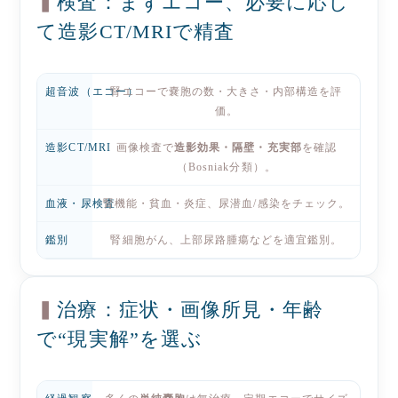
検査：まずエコー、必要に応じ
て造影CT/MRIで精査
超音波（エコー）
腎エコー
で嚢胞の数・大きさ・内部構造を評
価。
造影CT/MRI
画像検査
で
造影効果・隔壁・充実部
を確認
（Bosniak分類）。
血液・尿検査
腎機能
・貧血・炎症、尿潜血/感染をチェック。
鑑別
腎細胞がん
、
上部尿路腫瘍
などを適宜鑑別。
治療：症状・画像所見・年齢
で“現実解”を選ぶ