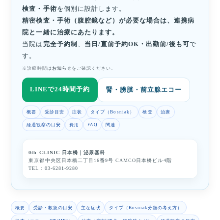
検査・手術
を個別に設計します。
精密検査・手術（腹腔鏡など）が必要な場合は、連携病
院と一緒に治療にあたります。
当院は
完全予約制
、
当日/直前予約OK・出勤前/後も可
で
す。
※診療時間は
お知らせ
をご確認ください。
LINEで24時間予約
腎・膀胱・前立腺エコー
概要
受診目安
症状
タイプ（Bosniak）
検査
治療
経過観察の目安
費用
FAQ
関連
0th CLINIC 日本橋｜泌尿器科
東京都中央区日本橋二丁目16番9号 CAMCO日本橋ビル4階
TEL：
03-6281-9280
概要
受診・救急の目安
主な症状
タイプ（Bosniak分類の考え方）