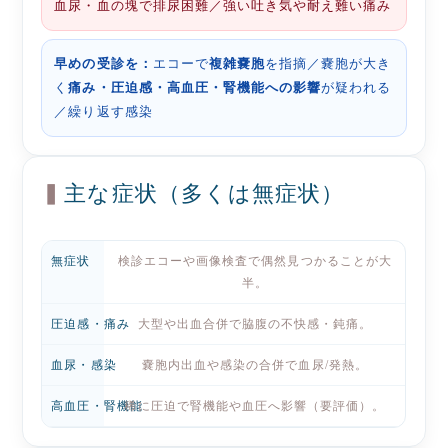
血尿・血の塊で排尿困難／強い吐き気や耐え難い痛み
早めの受診を：
エコーで
複雑嚢胞
を指摘／嚢胞が大き
く
痛み・圧迫感・高血圧・腎機能への影響
が疑われる
／繰り返す感染
主な症状（多くは無症状）
無症状
検診エコーや画像検査で偶然見つかることが大
半。
圧迫感・痛み
大型や出血合併で脇腹の不快感・鈍痛。
血尿・感染
嚢胞内出血や感染の合併で血尿/発熱。
高血圧・腎機能
稀に圧迫で腎機能や血圧へ影響（要評価）。