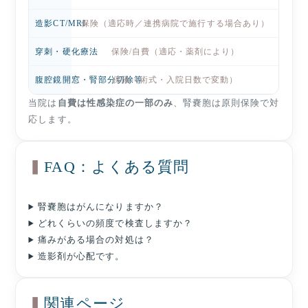
造影CT/MRI
保険（適応時／連携病院で施行する場合あり）
穿刺・硬化療法
保険/自費（適応・薬剤により）
腹腔鏡開窓・腎部分切除等
保険（術式・入院日数で変動）
当院は
自費は性感染症の一部のみ
、腎嚢胞は原則保険で対
応します。
FAQ：よくある質問
腎嚢胞はがんになりますか？
どれくらいの頻度で検査しますか？
痛みがある場合の対処は？
造影剤が心配です。
関連ページ