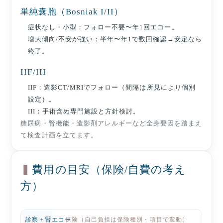
単純嚢胞（Bosniak I/II）
症状なし・小型：フォロー不要〜年1回エコー。
増大傾向/不安が強い：半年〜年1で数回確認→安定なら
終了。
IIF/III
IIF：造影CT/MRIでフォロー（間隔は所見により個別
設定）。
III：手術含め専門施設と方針検討。
糖尿病・腎機能・造影剤アレルギーなど全身要因を踏まえ
て検査計画を立てます。
費用の目安（保険/自費の考え
方）
診察＋腎エコー
保険（自己負担は保険種別・項目で変動）