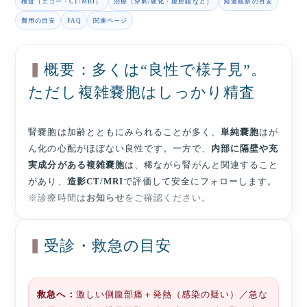
検査（エコー・CT/MRI）
治療（穿刺/硬化・腹腔鏡など）
経過観察の目安
費用の目安
FAQ
関連ページ
概要：多くは“良性で様子見”。
ただし複雑嚢胞はしっかり精査
腎嚢胞は加齢とともにみられることが多く、
単純嚢胞
はが
ん化の心配がほぼない良性です。一方で、
内部に隔壁や充
実成分がある複雑嚢胞
は、稀ながら腎がんと関連すること
があり、
造影CT/MRI
で評価して安全にフォローします。
※診療時間は
お知らせ
をご確認ください。
受診・救急の目安
救急へ：
激しい側腹部痛＋発熱（感染の疑い）／急な