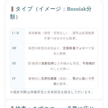
タイプ（イメージ：Bosniak分
類）
I / II
単純嚢胞（薄壁・充実なし）。通常は経過観察
不要〜ゆるやかな観察。
IIF
隔壁や軽度石灰化あり。
定期画像フォロー
で安
全に観察。
III
壁/隔壁の
造影効果
など不確かな所見。
手術検討
のことが多い。
IV
嚢胞内に
充実性腫瘤
（造影）。
腎がん疑いで手
術
が標準。
※最終判断は画像所見と全身状況を統合して行います。