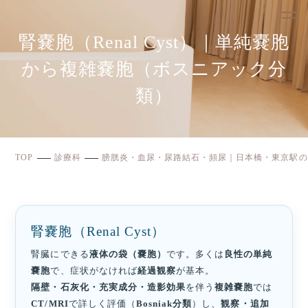
腎嚢胞（Renal Cyst）｜単純嚢胞
から複雑嚢胞（ボスニアック分
類）
TOP
診療科
膀胱炎・血尿・尿路結石・頻尿｜日本橋・東京駅の
腎嚢胞（Renal Cyst）
腎臓にできる
液体の袋（嚢胞）
です。多くは
良性の単純
嚢胞
で、症状がなければ
経過観察
が基本。
隔壁・石灰化・充実成分・造影効果
を伴う
複雑嚢胞
では
CT/MRI
で詳しく評価（
Bosniak分類
）し、
観察・追加