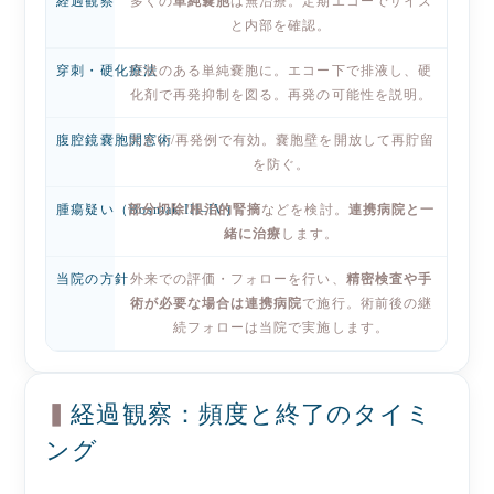
経過観察
多くの
単純嚢胞
は無治療。定期エコーでサイズ
と内部を確認。
穿刺・硬化療法
症状のある単純嚢胞に。エコー下で排液し、硬
化剤で再発抑制を図る。再発の可能性を説明。
腹腔鏡嚢胞開窓術
大きい/再発例で有効。嚢胞壁を開放して再貯留
を防ぐ。
腫瘍疑い（Bosniak III–IV）
部分切除/根治的腎摘
などを検討。
連携病院と一
緒に治療
します。
当院の方針
外来での評価・フォローを行い、
精密検査や手
術が必要な場合は連携病院
で施行。術前後の継
続フォローは当院で実施します。
経過観察：頻度と終了のタイミ
ング