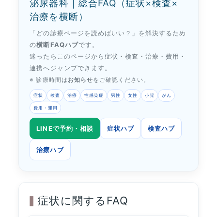
泌尿器科｜総合FAQ（症状×検査×
治療を横断）
「どの診療ページを読めばいい？」を解決するため
の
横断FAQハブ
です。
迷ったらこのページから症状・検査・治療・費用・
連携へジャンプできます。
※ 診療時間は
お知らせ
をご確認ください。
症状
検査
治療
性感染症
男性
女性
小児
がん
費用・運用
LINEで予約・相談
症状ハブ
検査ハブ
治療ハブ
症状に関するFAQ