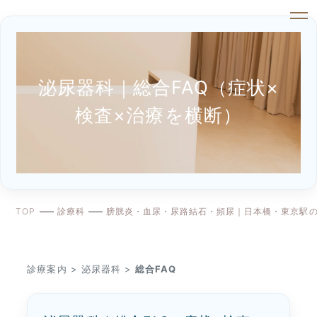
泌尿器科｜総合FAQ（症状×
検査×治療を横断）
TOP
診療科
膀胱炎・血尿・尿路結石・頻尿｜日本橋・東京駅
診療案内
>
泌尿器科
>
総合FAQ