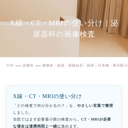
X線・CT・MRIの使い分け｜泌
尿器科の画像検査
TOP
診療科
膀胱炎・血尿・尿路結石・頻尿｜日本橋・東京駅の
X線・CT・MRIの使い分け
「どの検査で何が分かるの？」を、
やさしい言葉で整理
しました。
当院ではまず必要最小限の検査から。
CT・MRIが必要
な場合は連携病院と一緒に
進めます。