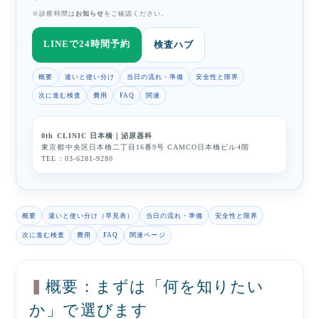
※診療時間は
お知らせ
をご確認ください。
LINEで24時間予約
検査ハブ
概要
違いと使い分け
当日の流れ・準備
安全性と限界
次に進む検査
費用
FAQ
関連
0th CLINIC 日本橋｜泌尿器科
東京都中央区日本橋二丁目16番9号 CAMCO日本橋ビル4階
TEL：
03-6281-9280
概要
違いと使い分け（早見表）
当日の流れ・準備
安全性と限界
次に進む検査
費用
FAQ
関連ページ
概要：まずは「何を知りたい
か」で選びます