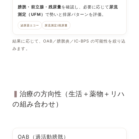
膀胱・前立腺・残尿量
を確認し、必要に応じて
尿流
測定（UFM）
で勢いと排尿パターンを評価。
泌尿器エコー
尿流測定/残尿量
結果に応じて、
OAB
／
膀胱炎
／
IC-BPS
の可能性を絞り込
みます。
治療の方向性（生活＋薬物＋リハ
の組み合わせ）
OAB（過活動膀胱）