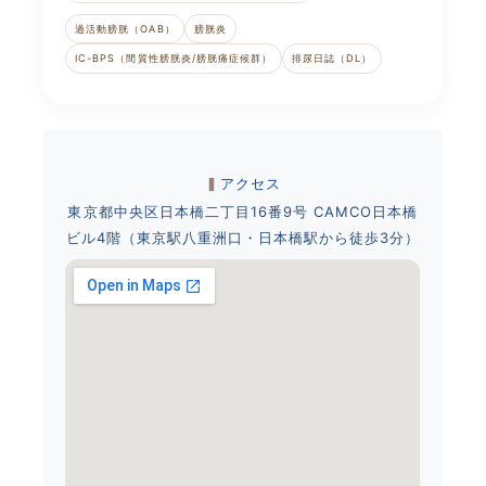
過活動膀胱（OAB）
膀胱炎
IC-BPS（間質性膀胱炎/膀胱痛症候群）
排尿日誌（DL）
アクセス
東京都中央区日本橋二丁目16番9号 CAMCO日本橋
ビル4階（東京駅八重洲口・日本橋駅から徒歩3分）