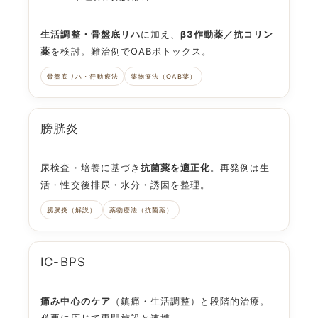
生活調整・骨盤底リハ
に加え、
β3作動薬／抗コリン
薬
を検討。難治例で
OABボトックス
。
骨盤底リハ・行動療法
薬物療法（OAB薬）
膀胱炎
尿検査・培養に基づき
抗菌薬を適正化
。再発例は生
活・性交後排尿・水分・誘因を整理。
膀胱炎（解説）
薬物療法（抗菌薬）
IC-BPS
痛み中心のケア
（鎮痛・生活調整）と段階的治療。