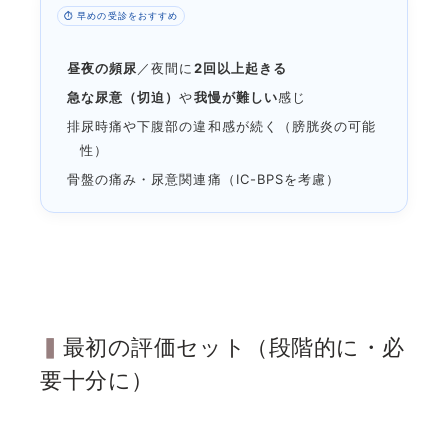
⏱️ 早めの受診をおすすめ
昼夜の頻尿
／夜間に
2回以上起きる
急な尿意（切迫）
や
我慢が難しい
感じ
排尿時痛や下腹部の違和感が続く（膀胱炎の可能
性）
骨盤の痛み・尿意関連痛（IC-BPSを考慮）
最初の評価セット（段階的に・必
要十分に）