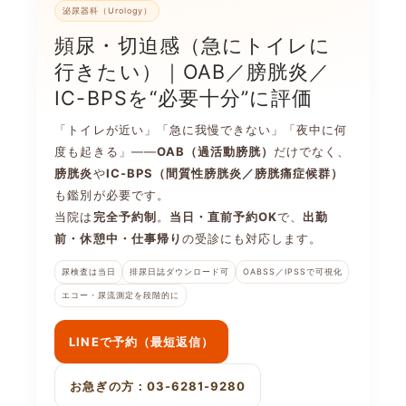
泌尿器科（Urology）
頻尿・切迫感（急にトイレに
行きたい）｜OAB／膀胱炎／
IC-BPSを“必要十分”に評価
「トイレが近い」「急に我慢できない」「夜中に何
度も起きる」――
OAB（過活動膀胱）
だけでなく、
膀胱炎
や
IC-BPS（間質性膀胱炎／膀胱痛症候群）
も鑑別が必要です。
当院は
完全予約制
。
当日・直前予約OK
で、
出勤
前・休憩中・仕事帰り
の受診にも対応します。
尿検査は当日
排尿日誌ダウンロード可
OABSS／IPSSで可視化
エコー・尿流測定を段階的に
LINEで予約（最短返信）
お急ぎの方：03-6281-9280