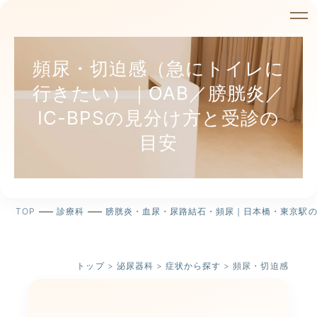
頻尿・切迫感（急にトイレに
行きたい）｜OAB／膀胱炎／
IC-BPSの見分け方と受診の
目安
TOP
診療科
膀胱炎・血尿・尿路結石・頻尿｜日本橋・東京駅
トップ
>
泌尿器科
>
症状から探す
>
頻尿・切迫感