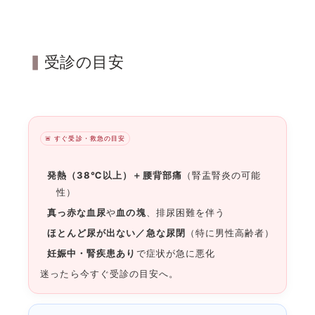
受診の目安
🚨 すぐ受診・救急の目安
発熱（38℃以上）＋腰背部痛
（腎盂腎炎の可能
性）
真っ赤な血尿
や
血の塊
、排尿困難を伴う
ほとんど尿が出ない／急な尿閉
（特に男性高齢者）
妊娠中・腎疾患あり
で症状が急に悪化
迷ったら
今すぐ受診の目安
へ。