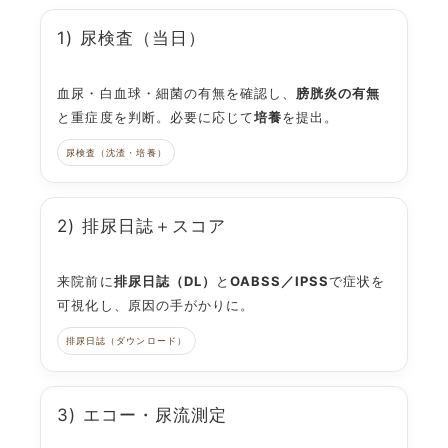
1) 尿検査（当日）
血尿・白血球・細菌の有無を確認し、
膀胱炎の有無
と重症度を判断。必要に応じて
培養
を提出。
尿検査（沈渣・培養）
2) 排尿日誌＋スコア
来院前に
排尿日誌（DL）
と
OABSS／IPSS
で症状を
可視化し、原因の手がかりに。
排尿日誌（ダウンロード）
3) エコー・尿流測定