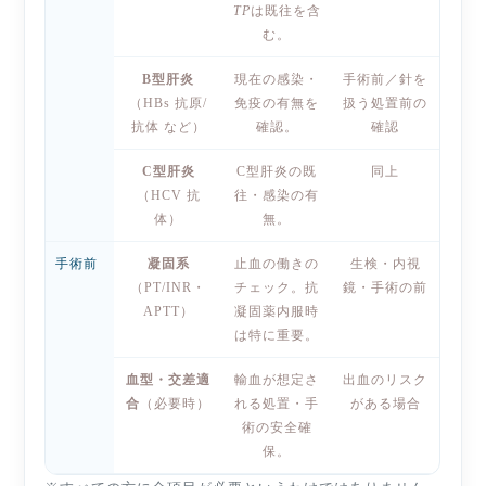
TP
は既往を含
む。
B型肝炎
現在の感染・
手術前／針を
（HBs 抗原/
免疫の有無を
扱う処置前の
抗体 など）
確認。
確認
C型肝炎
C型肝炎の既
同上
（HCV 抗
往・感染の有
体）
無。
手術前
凝固系
止血の働きの
生検・内視
（PT/INR・
チェック。抗
鏡・手術の前
APTT）
凝固薬内服時
は特に重要。
血型・交差適
輸血が想定さ
出血のリスク
合
（必要時）
れる処置・手
がある場合
術の安全確
保。