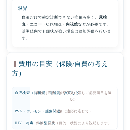
限界
血液だけで確定診断できない病気も多く、
尿検
査・エコー・CT/MRI・内視鏡
などが必要です。
基準値内でも症状が強い場合は追加評価を行いま
す。
費用の目安（保険/自費の考え
方）
血液検査（腎機能・電解質・炎症など）
保険（症状・診察所見に応じて必要項目を選
択）
PSA・ホルモン・腫瘍関連
保険（適応に応じて）
HIV・梅毒・B/C型肝炎
保険／自費（目的・状況により説明します）