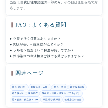
当院は
自費は性感染症の一部のみ
、その他は原則保険で対
応します。
FAQ：よくある質問
空腹で行く必要はありますか？
PSAが高い＝前立腺がんですか？
ホルモン検査はいつ採血が良いですか？
性感染症の血液検査は誰でも受けられますか？
関連ページ
血尿（症状）
側腹部痛（疝痛）
頻尿・切迫
前立腺肥大症
前立腺がん
尿路結石
尿検査（培養・感受性・PCRなど）
腎・膀胱・前立腺エコー
尿流測定/残尿量
性感染症の検査