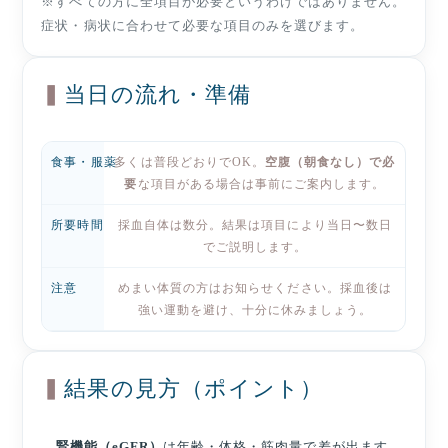
※すべての方に全項目が必要というわけではありません。
症状・病状に合わせて必要な項目のみを選びます。
当日の流れ・準備
食事・服薬
多くは普段どおりでOK。
空腹（朝食なし）で必
要
な項目がある場合は事前にご案内します。
所要時間
採血自体は数分。結果は項目により当日〜数日
でご説明します。
注意
めまい体質の方はお知らせください。採血後は
強い運動を避け、十分に休みましょう。
結果の見方（ポイント）
腎機能（eGFR）
は年齢・体格・筋肉量で差が出ます。