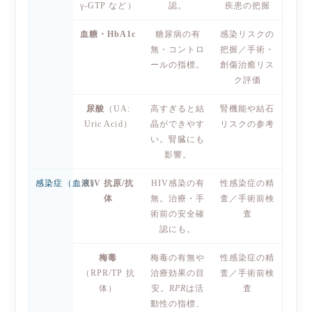
γ-GTP など）
認。
疾患の把握
血糖・HbA1c
糖尿病の有
感染リスクの
無・コントロ
把握／手術・
ールの指標。
創傷治癒リス
ク評価
尿酸
（UA:
高すぎると結
腎機能や結石
Uric Acid）
晶ができやす
リスクの参考
い。腎臓にも
影響。
感染症（血液）
HIV 抗原/抗
HIV感染の有
性感染症の精
体
無。治療・手
査／手術前検
術前の安全確
査
認にも。
梅毒
梅毒の有無や
性感染症の精
（RPR/TP 抗
治療効果の目
査／手術前検
体）
安。
RPR
は活
査
動性の指標、