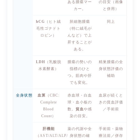
ある腫瘍マー
の目安（画像
カー。
と併用）
hCG
（ヒト絨
胚細胞腫瘍
同上
毛性ゴナドト
（特に絨毛が
ロピン）
んなど）で上
昇することが
ある。
LDH
（乳酸脱
腫瘍の勢いの
精巣腫瘍の全
水素酵素）
指標のひと
身状態評価の
つ。筋肉や肝
補助
でも変化。
全身状態
血算
（CBC:
赤血球・白血
血尿が続くと
Complete
球・血小板の
きの貧血評価
Blood
数。
貧血
や感
／手術前
Count）
染の目安。
肝機能
薬の代謝や全
手術前・薬物
（AST/ALT/ALP/
身状態の確
療法前／併存