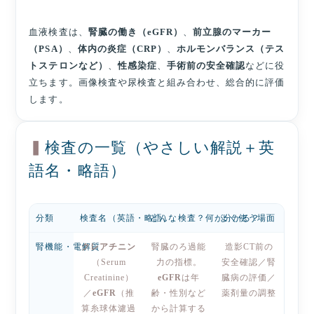
血液検査は、
腎臓の働き（eGFR）
、
前立腺のマーカー
（PSA）
、
体内の炎症（CRP）
、
ホルモンバランス（テス
トステロンなど）
、
性感染症
、
手術前の安全確認
などに役
立ちます。画像検査や尿検査と組み合わせ、総合的に評価
します。
検査の一覧（やさしい解説＋英
語名・略語）
分類
検査名（英語・略語）
どんな検査？何が分かる？
よく使う場面
腎機能・電解質
クレアチニン
腎臓のろ過能
造影CT前の
（Serum
力の指標。
安全確認／腎
Creatinine）
eGFR
は年
臓病の評価／
／
eGFR
（推
齢・性別など
薬剤量の調整
算糸球体濾過
から計算する