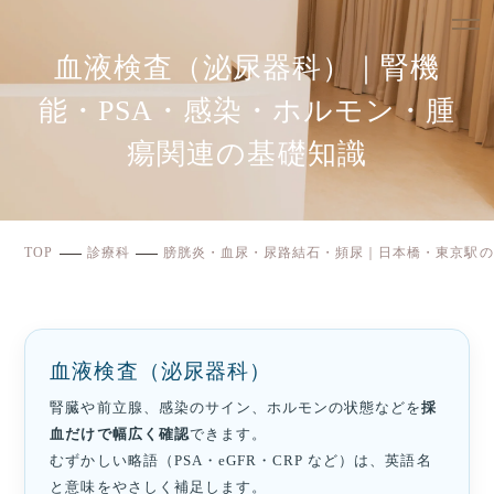
血液検査（泌尿器科）｜腎機
能・PSA・感染・ホルモン・腫
瘍関連の基礎知識
TOP
診療科
膀胱炎・血尿・尿路結石・頻尿｜日本橋・東京駅の
血液検査（泌尿器科）
腎臓や前立腺、感染のサイン、ホルモンの状態などを
採
血だけで幅広く確認
できます。
むずかしい略語（PSA・eGFR・CRP など）は、英語名
と意味をやさしく補足します。