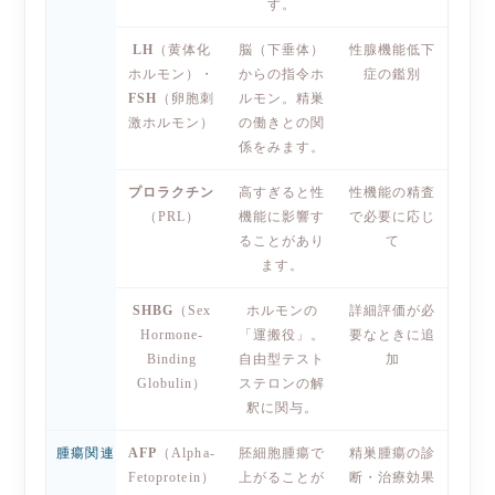
す。
LH
（黄体化
脳（下垂体）
性腺機能低下
ホルモン）・
からの指令ホ
症の鑑別
FSH
（卵胞刺
ルモン。精巣
激ホルモン）
の働きとの関
係をみます。
プロラクチン
高すぎると性
性機能の精査
（PRL）
機能に影響す
で必要に応じ
ることがあり
て
ます。
SHBG
（Sex
ホルモンの
詳細評価が必
Hormone-
「運搬役」。
要なときに追
Binding
自由型テスト
加
Globulin）
ステロンの解
釈に関与。
腫瘍関連
AFP
（Alpha-
胚細胞腫瘍で
精巣腫瘍の診
Fetoprotein）
上がることが
断・治療効果