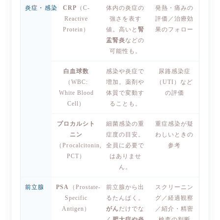
炎症・感染
CRP
（C-
体内の炎症の
発熱・痛みの
Reactive
強さを表す
評価／治療効
Protein）
値。高いと
腎
果のフォロー
盂腎炎
などの
可能性も。
白血球数
感染や炎症で
尿路感染症
（WBC:
増加。薬剤や
（UTI）など
White Blood
体質で変動す
の評価
Cell）
ることも。
プロカルシト
細菌感染の重
重症感染が疑
ニン
症度の目安。
わしいときの
（Procalcitonin,
全員に必要で
参考
PCT）
はありませ
ん。
前立腺
PSA
（Prostate-
前立腺から出
スクリーニン
Specific
るたんぱく。
グ／経過観察
Antigen）
がん
だけでな
／紹介・精密
く
肥大症や炎
検査の判断