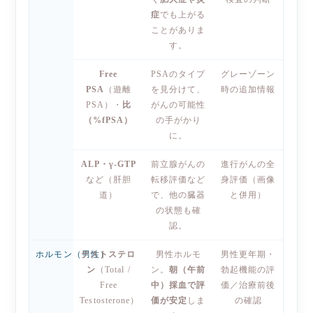
症
でも上がる
ことがありま
す。
Free
PSAのタイプ
グレーゾーン
PSA
（遊離
を見分けて、
時の追加情報
PSA）・
比
がんの可能性
（%fPSA）
の手がかり
に。
ALP・γ-GTP
前立腺がんの
進行がんの全
など（肝胆
転移評価など
身評価（画像
道）
で、他の臓器
と併用）
の状態も確
認。
ホルモン（男性）
テストステロ
男性ホルモ
男性更年期・
ン
（Total /
ン。
朝（午前
勃起機能の評
Free
中）採血で評
価／治療前後
Testosterone）
価が安定
しま
の確認