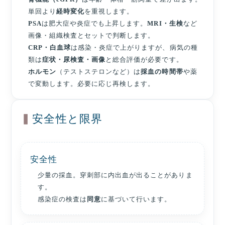
単回より
経時変化
を重視します。
PSA
は肥大症や炎症でも上昇します。
MRI・生検
など
画像・組織検査とセットで判断します。
CRP・白血球
は感染・炎症で上がりますが、病気の種
類は
症状・尿検査・画像
と総合評価が必要です。
ホルモン
（テストステロンなど）は
採血の時間帯
や薬
で変動します。必要に応じ再検します。
安全性と限界
安全性
少量の採血。穿刺部に内出血が出ることがありま
す。
感染症の検査は
同意
に基づいて行います。