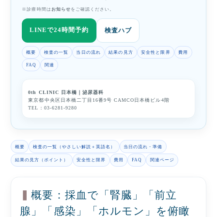
※診療時間は
お知らせ
をご確認ください。
LINEで24時間予約
検査ハブ
概要
検査の一覧
当日の流れ
結果の見方
安全性と限界
費用
FAQ
関連
0th CLINIC 日本橋｜泌尿器科
東京都中央区日本橋二丁目16番9号 CAMCO日本橋ビル4階
TEL：
03-6281-9280
概要
検査の一覧（やさしい解説＋英語名）
当日の流れ・準備
結果の見方（ポイント）
安全性と限界
費用
FAQ
関連ページ
概要：採血で「腎臓」「前立
腺」「感染」「ホルモン」を俯瞰