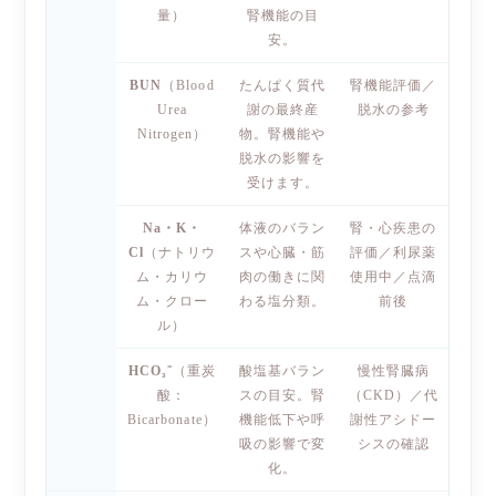
量）
腎機能の目
安。
BUN
（Blood
たんぱく質代
腎機能評価／
Urea
謝の最終産
脱水の参考
Nitrogen）
物。腎機能や
脱水の影響を
受けます。
Na・K・
体液のバラン
腎・心疾患の
Cl
（ナトリウ
スや心臓・筋
評価／利尿薬
ム・カリウ
肉の働きに関
使用中／点滴
ム・クロー
わる塩分類。
前後
ル）
HCO₃⁻
（重炭
酸塩基バラン
慢性腎臓病
酸：
スの目安。腎
（CKD）／代
Bicarbonate）
機能低下や呼
謝性アシドー
吸の影響で変
シスの確認
化。